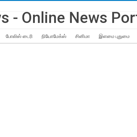
போலிஸ் டைரி
நியோமேக்ஸ்
சினிமா
இளமை புதுமை