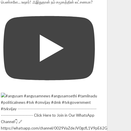
பெண்களே… உஷார்! ⚠️இதுதான் நம் சமூகத்தின் லட்சணமா?