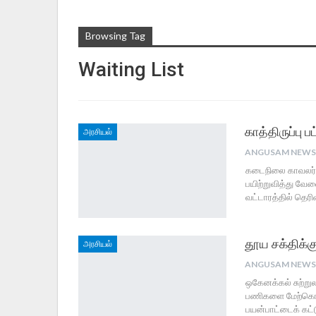
Browsing Tag
Waiting List
காத்திருப்பு 
அரசியல்
கடைநிலை காவலர்கள
பயிற்றுவித்து வேல
வட்டாரத்தில் தெரிவ
தூய சக்திக்
அரசியல்
ஒகேனக்கல் சுற்று
பணிகளை மேற்கொண்ட
பயன்பாட்டைக் கட்