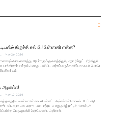
பட்டியலில் திருச்சி எஸ்.பி.! பின்னணி என்ன?
ANGUSAM NEWS
May 26, 2026
ையும் அரவணைத்து, அவர்களுக்கு களத்திலும், தொழில்நுட்ப ரீதியிலும்
ை வாங்கினார் என்றும் அவரது பணியிட மாற்றம் வருத்தமளிப்பதாகவும் போலீசு
ிக்கிறார்கள்.
கு அழகல்ல!
ANGUSAM NEWS
May 15, 2026
லாத் தளத்தில் வண்ணமீன் காட்சி உள்ளிட்ட அம்சங்கள் கொண்ட மேம்பாடு
வர். அரசு செயலராக பணியாற்றிய போது தமிழ்நாட்டில் பிளாஸ்டிக்
டுப்படுத்த பெரு முயற்சி மேற்கொண்ட அதிகாரி.