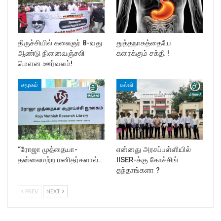
திருச்சியில் கலைஞர் 8-வது
துத்தநாகத்தையே
ஆண்டு நினைவஞ்சலி
கரைக்கும் சக்தி !
மௌன ஊர்வலம்!
சமூகம்
கல்வி
“ரோஜா முத்தையா-
என்னது அரசுப்பள்ளியில்
தன்னலமற்ற மனிதர்களால்..
IISER-க்கு கோச்சிங்
தந்தாங்களா ?
PREV
NEXT