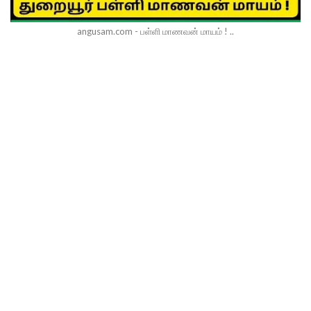
angusam.com - பள்ளி மாணவன் மாயம் ! ..