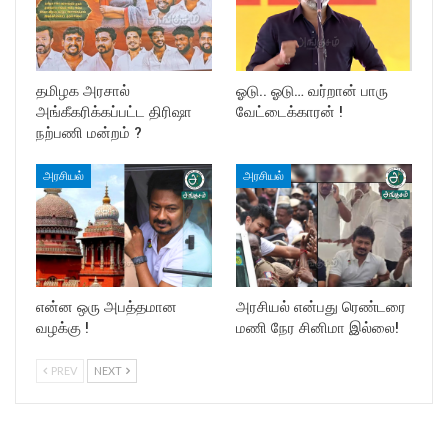
தமிழக அரசால்
ஓடு.. ஓடு… வர்றான் பாரு
அங்கீகரிக்கப்பட்ட திரிஷா
வேட்டைக்காரன் !
நற்பணி மன்றம் ?
அரசியல்
அரசியல்
என்ன ஒரு அபத்தமான
அரசியல் என்பது ரெண்டரை
வழக்கு !
மணி நேர சினிமா இல்லை!
PREV
NEXT