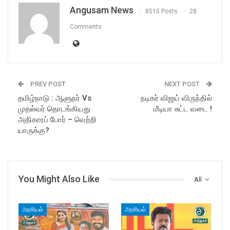
Angusam News
8515 Posts
28
Comments
PREV POST
NEXT POST
தமிழ்நாடு : ஆளுநர் Vs
நடிகர் விஜய் விருந்தில்
முதல்வர் தொடங்கியது
மீடியா சுட்ட வடை !
அதிகாரப் போர் – வெற்றி
யாருக்கு?
You Might Also Like
All
அரசியல்
அரசியல்