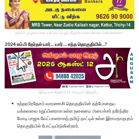
தங்கம் முழுமையான மதிப்பை பெறும் திருச்சி Livya Shree Gold Bankers
2024 எம்.பி தேர்தல் யார்… யார்…. எந்த தொகுதியில்…?
இந்த வார August 12 அங்குசம் இதழில்…
உத்தரபிரதேசம் வாரணாசி தொகுதியின் தற்போதைய
மக்களவை உறுப்பினராக உள்ள தலைமை அமைச்சர் நரேந்திர
மோடி பாஜக வேட்பாளராகத் தமிழ் நாட்டில் உள்ள இராமநாதபுரம்
தொகுதியில் போட்டியிடுகின்றார்.