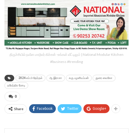
திருச்சியில் நவீன மாடூலர் கிச்சன் -உங்கள் வீட்டிலும் | National Modular Kitchen
#business #trending
2024 எம்.பி தேர்தல்
ஆ.இராசா
கரு.பழனியப்பன்
துரை வைகோ
நரேந்திர மோடி
0
Share
Facebook
Twitter
Google+