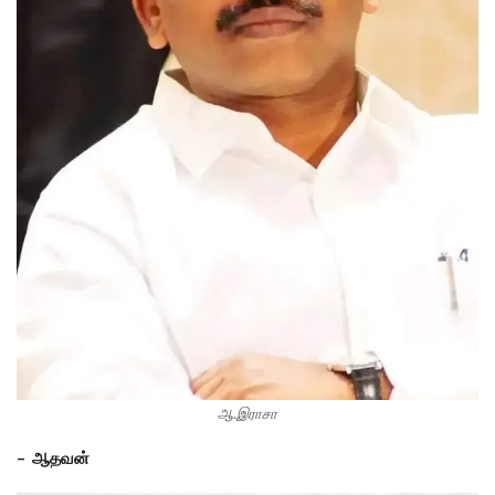
ஆ.இராசா
– ஆதவன்