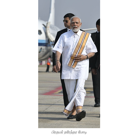
பிரதமர் நரேந்தர மோடி