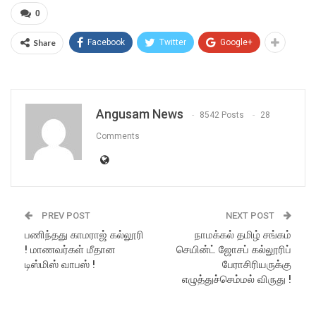
0
Share
Facebook
Twitter
Google+
Angusam News
8542 Posts
28
Comments
PREV POST
NEXT POST
பணிந்தது காமராஜ் கல்லூரி
நாமக்கல் தமிழ் சங்கம்
! மாணவர்கள் மீதான
செயின்ட் ஜோசப் கல்லூரிப்
டிஸ்மிஸ் வாபஸ் !
பேராசிரியருக்கு
எழுத்துச்செம்மல் விருது !