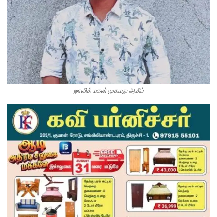
ஜாவித் மகன் முகமது ஆசிப்