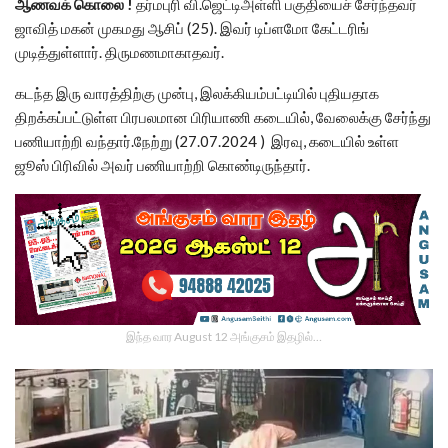
ஆணவக் கொலை !
தர்மபுரி வி.ஜெட்டிஅள்ளி பகுதியைச் சேர்ந்தவர்
ஜாவித் மகன் முகமது ஆசிப் (25). இவர் டிப்ளமோ கேட்டரிங்
முடித்துள்ளார். திருமணமாகாதவர்.
கடந்த இரு வாரத்திற்கு முன்பு, இலக்கியம்பட்டியில் புதியதாக
திறக்கப்பட்டுள்ள பிரபலமான பிரியாணி கடையில், வேலைக்கு சேர்ந்து
பணியாற்றி வந்தார்.நேற்று (27.07.2024 ) இரவு, கடையில் உள்ள
ஜூஸ் பிரிவில் அவர் பணியாற்றி கொண்டிருந்தார்.
இந்த வார August 12 அங்குசம் இதழில்…