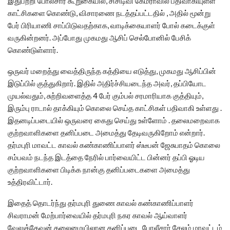
இதுபற்றி போலீசார் கூறுகையில், சிசிடிவி கேமராவில் பதிவாகியுள்ள
காட்சிகளை கொண்டு, விசாரணை நடத்தப்பட்டதில் , அதில் மூன்று
பேர் பிரியாணி சாப்பிடுவதற்காக, வாடிக்கையாளர் போல் கடைக்குள்
வருகின்றனர். அப்போது முகமது ஆசிப் செல்போனில் பேசிக்
கொண்டுள்ளார்.
ஒருவர் மறைத்து வைத்திருந்த கத்தியை எடுத்து, முகமது ஆசிப்பின்
இடுப்பில் குத்துகிறார். இதில் அதிர்ச்சியடைந்த அவர், தப்பியோட
முயல்வதும், சுற்றிவளைத்த 4 பேர் கும்பல் சரமாரியாக குத்தியும்,
இரும்பு ராடால் தாக்கியும் கொலை செய்த காட்சிகள் பதிவாகி உள்ளது .
இதனடிப்படையில் ஒருவரை கைது செய்து உள்ளோம் . தலைமறைவாக
குற்றவாளிகளை தனிப்படை அமைத்து தேடிவருகிறோம் என்றார்.
தர்மபுரி மாவட்ட காவல் கண்காணிப்பாளர் ஸ்டீபன் ஜேசுபாதம் கொலை
சம்பவம் நடந்த இடத்தை நேரில் பார்வையிட்ட பின்னர் தப்பி ஓடிய
குற்றவாளிகளை பிடிக்க நான்கு தனிப்படைகளை அமைத்து
உத்திரவிட்டார்.
இதைத் தொடர்ந்து தர்மபுரி துணை காவல் கண்காணிப்பாளர்
சிவராமன் மேற்பார்வையில் தர்மபுரி நகர காவல் ஆய்வாளர்
வேலுத்தேவன் தலைமையிலான தனிப்படை போலீசார் சேலம் மாவட்டம்