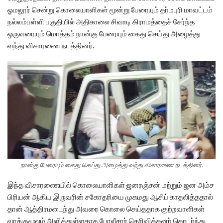
ஓமலூர் சென்று கொலையாளிகள் மூன்று பேரையும் தர்மபுரி மாவட்டம்
நல்லம்பள்ளி பகுதியில் அதிகாலை சிவாடி கிராமத்தைச் சேர்ந்த
ஒருவரையும் மொத்தம் நான்கு பேரையும் கைது செய்து அழைத்து
வந்து விசாரணை நடத்தினர்.
நான்கு பேரையும் கைது செய்து அழைத்து வந்து விசாரணை நடத்தினர்.
இந்த விசாரணையில் கொலையாளிகள் ஜனரஞ்சன் மற்றும் ஜன அம்ச
பிரியன் ஆகிய இருவரின் சகோதரியை முகமது ஆசிப் காதலித்ததால்
தான் ஆத்திரமடைந்து அவரை கொலை செய்ததாக குற்றவாளிகள்
வாக்குமூலம் அளித்துள்ளதாக போலீசார் தெரிவித்தனர் தொடர்ந்து