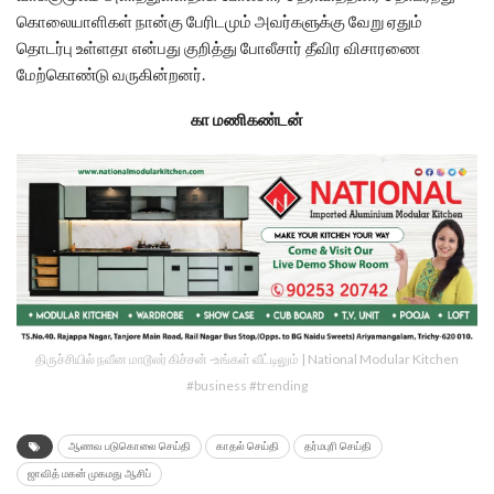
கொலையாளிகள் நான்கு பேரிடமும் அவர்களுக்கு வேறு ஏதும்
தொடர்பு உள்ளதா என்பது குறித்து போலீசார் தீவிர விசாரணை
மேற்கொண்டு வருகின்றனர்.
கா மணிகண்டன்
திருச்சியில் நவீன மாடூலர் கிச்சன் -உங்கள் வீட்டிலும் | National Modular Kitchen
#business #trending
ஆணவ படுகொலை செய்தி
காதல் செய்தி
தர்மபுரி செய்தி
ஜாவித் மகன் முகமது ஆசிப்