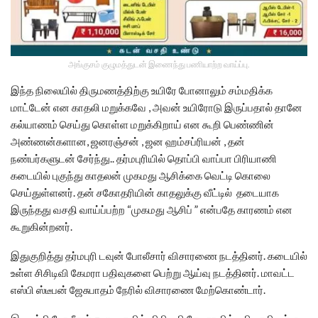
அங்குசம் குழுமத்துடன் இணைந்து பணியாற்ற வாய்ப்பு.
இந்த நிலையில் திருமணத்திற்கு உயிரே போனாலும் சம்மதிக்க
மாட்டேன் என காதலி மறுக்கவே , அவன் உயிரோடு இருப்பதால் தானே
கல்யாணம் செய்து கொள்ள மறுக்கிறாய் என கூறி பெண்ணின்
அண்ணன்களான, ஜனரஞ்சன் , ஜன‌ ஹம்சப்ரியன் , தன்
நண்பர்களுடன் சேர்ந்து.. தர்மபுரியில் தொப்பி வாப்பா பிரியாணி
கடையில் புகுந்து காதலன் முகமது ஆசிக்கை வெட்டி கொலை
செய்துள்ளனர். தன் சகோதரியின் காதலுக்கு வீட்டில் தடையாக
இருந்தது வசதி வாய்ப்பற்ற “முகமது ஆசிப் ” என்பதே காரணம் என
கூறுகின்றனர்.
இதுகுறித்து தர்மபுரி டவுன் போலீசார் விசாரணை நடத்தினர். கடையில்
உள்ள சிசிடிவி கேமரா பதிவுகளை பெற்று ஆய்வு நடத்தினர். மாவட்ட
எஸ்பி ஸ்டீபன் ஜேசுபாதம் நேரில் விசாரணை மேற்கொண்டார்.