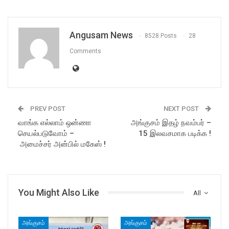
Angusam News
8528 Posts
28
Comments
PREV POST
NEXT POST
வாங்க எல்லாம் ஒன்ணா
அங்குசம் இதழ் நவம்பர் –
செயல்படுவோம் –
15 இலவசமாக படிக்க !
அமைச்சர் அன்பில் மகேஸ் !
You Might Also Like
All
அங்குசம்
அங்குசம்