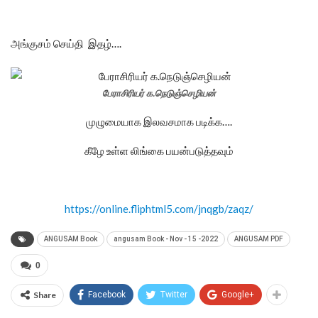
அங்குசம் செய்தி இதழ்….
பேராசிரியர் க.நெடுஞ்செழியன்
முழுமையாக இலவசமாக படிக்க….
கீழே உள்ள லிங்கை பயன்படுத்தவும்
https://online.fliphtml5.com/jnqgb/zaqz/
ANGUSAM Book
angusam Book - Nov - 15 -2022
ANGUSAM PDF
0
Share
Facebook
Twitter
Google+