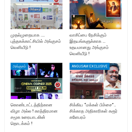
முதல்முறையாக .…
வாசிப்பை நேசிக்கும்
புத்தகக்காட்சியில் அங்குசம்
இதயங்களுக்காக …
வெளியீடு !
உதயமானது அங்குசம்
வெளியீடு !
அங்குசம்
ANGUSAM EXCLUSIVE
கொண்டாட்டத்திற்கான
சிக்கிய “மக்கள் பிச்சை”..
விழா அல்ல ! காத்திரமான
சிக்காத அதிகாரிகள் கரூர்
சமூக உரையாடலின்
களேபரம்
தொடக்கம் !