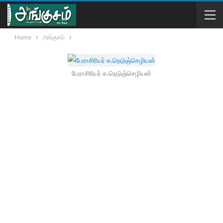
Home
அங்குசம்
பேராசிரியர் க.நெடுஞ்செழியன்