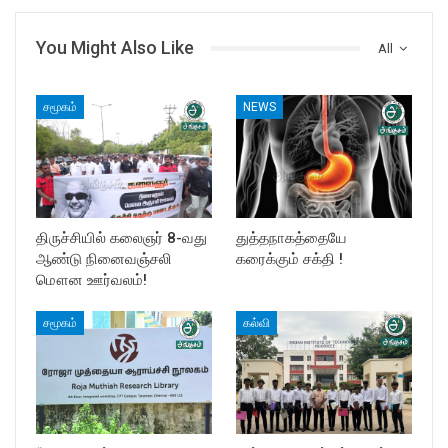
You Might Also Like
All
சமூகம்
NEWS
திருச்சியில் கலைஞர் 8-வது
துத்தநாகத்தையே
ஆண்டு நினைவஞ்சலி
கரைக்கும் சக்தி !
மௌன ஊர்வலம்!
சமூகம்
கல்வி