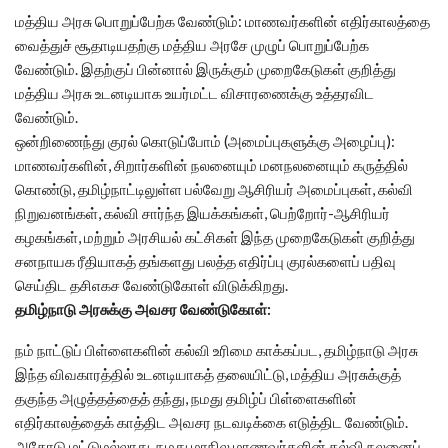
மத்திய அரசு பொறுப்பேற்க வேண்டும்: மாணவர்களின் எதிர்காலத்தை
வைத்துச் சூதாடியதற்கு மத்திய அரசே முழுப் பொறுப்பேற்க
வேண்டும். இதற்குப் பின்னால் இருக்கும் முறைகேடுகள் குறித்து
மத்திய அரசு உடனடியாக உயர்மட்ட விசாரணைக்கு உத்தரவிட
வேண்டும்.
ஒன்றிணைந்து குரல் கொடுப்போம் (அமைப்புகளுக்கு அழைப்பு):
மாணவர்களின், சிறார்களின் நலனையும் மனநலனையும் கருத்தில்
கொண்டு, தமிழ்நாட்டிலுள்ள பல்வேறு ஆசிரியர் அமைப்புகள், கல்வி
நிறுவனங்கள், கல்வி சார்ந்த இயக்கங்கள், பெற்றோர்-ஆசிரியர்
கழகங்கள், மற்றும் அரசியல் கட்சிகள் இந்த முறைகேடுகள் குறித்து
சனநாயக ரீதியாகத் தங்களது பலத்த எதிர்ப்பு குரல்களைப் பதிவு
செய்திட தசிஎகச வேண்டுகோள் விடுக்கிறது.
தமிழ்நாடு அரசுக்கு அவசர வேண்டுகோள்:
நம் நாட்டுப் பிள்ளைகளின் கல்வி உரிமை காக்கப்பட, தமிழ்நாடு அரசு
இந்த விவகாரத்தில் உடனடியாகத் தலையிட்டு, மத்திய அரசுக்குத்
தகுந்த அழுத்தத்தைத் தந்து, நமது தமிழ்ப் பிள்ளைகளின்
எதிர்காலத்தைக் காத்திட அவசர நடவடிக்கை எடுத்திட வேண்டும்.
அதோடு மட்டுமல்லாது, நமது மாநில மாணவர்களின் கல்வி நலனைப்