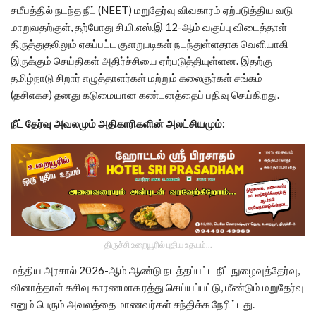
சமீபத்தில் நடந்த நீட் (NEET) மறுதேர்வு விவகாரம் ஏற்படுத்திய வடு
மாறுவதற்குள், தற்போது சி.பி.எஸ்.இ 12-ஆம் வகுப்பு விடைத்தாள்
திருத்துதலிலும் ஏகப்பட்ட குளறுபடிகள் நடந்துள்ளதாக வெளியாகி
இருக்கும் செய்திகள் அதிர்ச்சியை ஏற்படுத்தியுள்ளன. இதற்கு
தமிழ்நாடு சிறார் எழுத்தாளர்கள் மற்றும் கலைஞர்கள் சங்கம்
(தசிஎகச) தனது கடுமையான கண்டனத்தைப் பதிவு செய்கிறது.
நீட் தேர்வு அவலமும் அதிகாரிகளின் அலட்சியமும்:
திருச்சி உறையூரில் புதிய உதயம்...
மத்திய அரசால் 2026-ஆம் ஆண்டு நடத்தப்பட்ட நீட் நுழைவுத்தேர்வு,
வினாத்தாள் கசிவு காரணமாக ரத்து செய்யப்பட்டு, மீண்டும் மறுதேர்வு
எனும் பெரும் அவலத்தை மாணவர்கள் சந்திக்க நேரிட்டது.