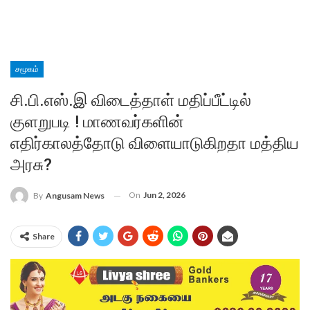
சமூகம்
சி.பி.எஸ்.இ விடைத்தாள் மதிப்பீட்டில்
குளறுபடி ! மாணவர்களின்
எதிர்காலத்தோடு விளையாடுகிறதா மத்திய
அரசு?
On
Jun 2, 2026
By
Angusam News
Share