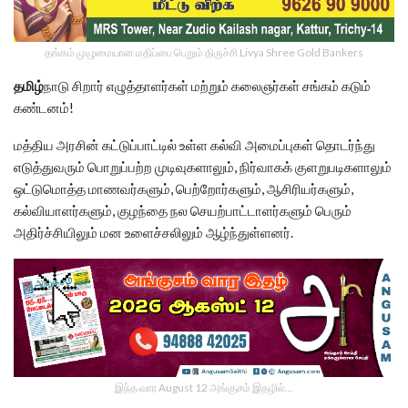
தங்கம் முழுமையான மதிப்பை பெறும் திருச்சி Livya Shree Gold Bankers
தமிழ்
நாடு சிறார் எழுத்தாளர்கள் மற்றும் கலைஞர்கள் சங்கம் கடும்
கண்டனம்!
மத்திய அரசின் கட்டுப்பாட்டில் உள்ள கல்வி அமைப்புகள் தொடர்ந்து
எடுத்துவரும் பொறுப்பற்ற முடிவுகளாலும், நிர்வாகக் குளறுபடிகளாலும்
ஒட்டுமொத்த மாணவர்களும், பெற்றோர்களும், ஆசிரியர்களும்,
கல்வியாளர்களும், குழந்தை நல செயற்பாட்டாளர்களும் பெரும்
அதிர்ச்சியிலும் மன உளைச்சலிலும் ஆழ்ந்துள்ளனர்.
இந்த வார August 12 அங்குசம் இதழில்…