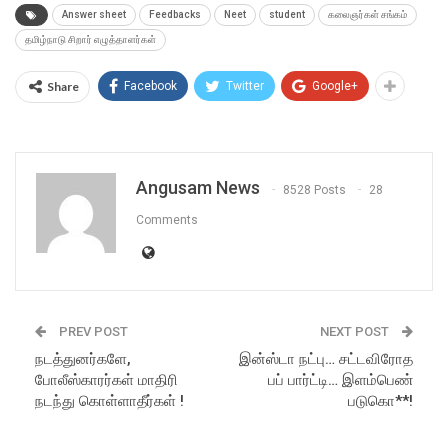
Answer sheet
Feedbacks
Neet
student
கலைஞர்கள் சங்கம்
தமிழ்நாடு சிறார் எழுத்தாளர்கள்
Share
Facebook
Twitter
Google+
Angusam News
8528 Posts
28
Comments
PREV POST
NEXT POST
நடத்துனர்களே,
இன்ஸ்டா நட்பு… சட்டவிரோத
போலீஸ்காரர்கள் மாதிரி
பப் பார்ட்டி… இளம்பெண்
நடந்து கொள்ளாதீர்கள் !
படுகொ**!