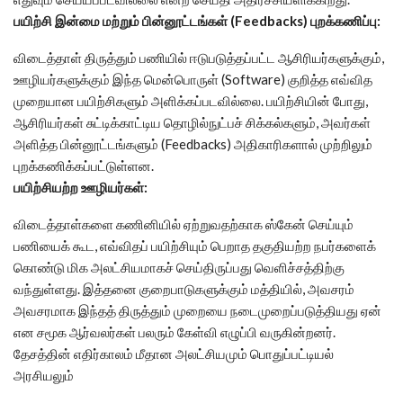
பயிற்சி இன்மை மற்றும் பின்னூட்டங்கள் (Feedbacks) புறக்கணிப்பு:
விடைத்தாள் திருத்தும் பணியில் ஈடுபடுத்தப்பட்ட ஆசிரியர்களுக்கும்,
ஊழியர்களுக்கும் இந்த மென்பொருள் (Software) குறித்த எவ்வித
முறையான பயிற்சிகளும் அளிக்கப்படவில்லை. பயிற்சியின் போது,
ஆசிரியர்கள் சுட்டிக்காட்டிய தொழில்நுட்பச் சிக்கல்களும், அவர்கள்
அளித்த பின்னூட்டங்களும் (Feedbacks) அதிகாரிகளால் முற்றிலும்
புறக்கணிக்கப்பட்டுள்ளன.
பயிற்சியற்ற ஊழியர்கள்:
விடைத்தாள்களை கணினியில் ஏற்றுவதற்காக ஸ்கேன் செய்யும்
பணியைக் கூட, எவ்விதப் பயிற்சியும் பெறாத தகுதியற்ற நபர்களைக்
கொண்டு மிக அலட்சியமாகச் செய்திருப்பது வெளிச்சத்திற்கு
வந்துள்ளது. இத்தனை குறைபாடுகளுக்கும் மத்தியில், அவசரம்
அவசரமாக இந்தத் திருத்தும் முறையை நடைமுறைப்படுத்தியது ஏன்
என சமூக ஆர்வலர்கள் பலரும் கேள்வி எழுப்பி வருகின்றனர்.
தேசத்தின் எதிர்காலம் மீதான அலட்சியமும் பொதுப்பட்டியல்
அரசியலும்