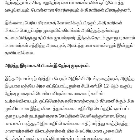
தேர்வுத்தாள் கசிவு, மறுதேர்வு என மாணவர்களின் ஒட்டுமொத்த
உழைப்பையும், பொன்னான நேரத்தையும் அதிகாரிகள் வீணடித்தனர்.
இவ்வளவு பெரிய நிர்வாகத் தோல்விக்குப் பிறகும், அதிகாரிகள்
மிகவும் பொறுப்பற்ற முறையில் விளக்கம் அளித்துத் தங்களது
கடமையிலிருந்து தப்பிக்க முயன்றனர். இந்தத் தொடர் குளறுபடிகளால்
மாணவர்கள் சந்தித்த அவலமும், அடைந்த மன உளைச்சலும் இன்னும்
தணியவில்லை.
அடுத்த இடியாக சி.பி.எஸ்.இ தேர்வு முடிவுகள்:
இந்த அவலம் ஏற்படுத்திய பெரும் அதிர்ச்சி அடங்குவதற்குள், அடுத்த
இடியாக மத்திய அரசு கட்டுப்பாட்டிலுள்ள சி.பி.எஸ்.இ 12-ஆம் வகுப்பு
தேர்வு முடிவுகள் வெளியாகியுள்ளன. மாணவர்களின்
உயர்கல்வியையும், ஒட்டுமொத்த எதிர்காலத்தையும் தீர்மானிக்கும் மிக
முக்கியமான இந்த விடைத்தாள்களை மதிப்பீடு செய்ததில் ஏகப்பட்ட
குளறுபடிகள் நடந்துள்ளதாக செய்திகள் வெளிவந்துள்ளன. இரவு
பகலாகப் படித்து, அதிக மதிப்பெண்களை எதிர்பார்த்து காத்திருந்த
மாணவர்களின் விடைத்தாள்கள், மிக அலட்சியமான முறையில்
திருத்தப்பட்டிருப்பது கல்வியாளர்கள் மற்றும் குழந்தை நல