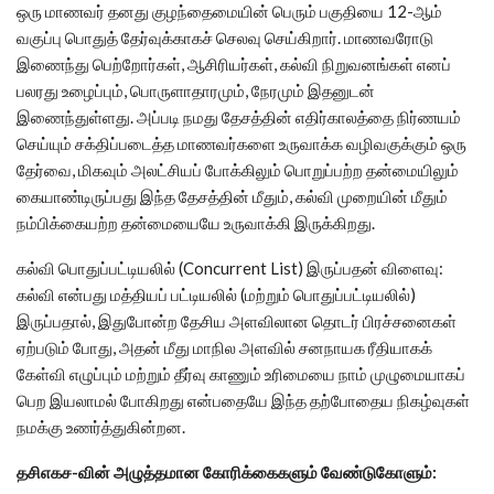
ஒரு மாணவர் தனது குழந்தைமையின் பெரும் பகுதியை 12-ஆம்
வகுப்பு பொதுத் தேர்வுக்காகச் செலவு செய்கிறார். மாணவரோடு
இணைந்து பெற்றோர்கள், ஆசிரியர்கள், கல்வி நிறுவனங்கள் எனப்
பலரது உழைப்பும், பொருளாதாரமும், நேரமும் இதனுடன்
இணைந்துள்ளது. அப்படி நமது தேசத்தின் எதிர்காலத்தை நிர்ணயம்
செய்யும் சக்திப்படைத்த மாணவர்களை உருவாக்க வழிவகுக்கும் ஒரு
தேர்வை, மிகவும் அலட்சியப் போக்கிலும் பொறுப்பற்ற தன்மையிலும்
கையாண்டிருப்பது இந்த தேசத்தின் மீதும், கல்வி முறையின் மீதும்
நம்பிக்கையற்ற தன்மையையே உருவாக்கி இருக்கிறது.
கல்வி பொதுப்பட்டியலில் (Concurrent List) இருப்பதன் விளைவு:
கல்வி என்பது மத்தியப் பட்டியலில் (மற்றும் பொதுப்பட்டியலில்)
இருப்பதால், இதுபோன்ற தேசிய அளவிலான தொடர் பிரச்சனைகள்
ஏற்படும் போது, அதன் மீது மாநில அளவில் சனநாயக ரீதியாகக்
கேள்வி எழுப்பும் மற்றும் தீர்வு காணும் உரிமையை நாம் முழுமையாகப்
பெற இயலாமல் போகிறது என்பதையே இந்த தற்போதைய நிகழ்வுகள்
நமக்கு உணர்த்துகின்றன.
தசிஎகச-வின் அழுத்தமான கோரிக்கைகளும் வேண்டுகோளும்: