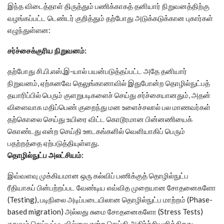
இந்த விடைத்தாள் திருத்தும் பணிக்காகத் தனியார் நிறுவனத்திற்கு
வழங்கப்பட்ட டெண்டர் குறித்தும் தற்போது அடுக்கடுக்கான புகார்கள்
எழுந்துள்ளன:
சர்ச்சைக்குரிய நிறுவனம்:
தற்போது சி.பி.எஸ்.இ-யால் பயன்படுத்தப்பட்ட அதே தனியார்
நிறுவனம், ஏற்கனவே தெலுங்கானாவில் இதுபோன்ற தொழில்நுட்பத்
தயாரிப்பில் பெரும் குளறுபடிகளைச் செய்து சர்ச்சையானதும், அதன்
விளைவாக மதிப்பெண் குறைந்து மன உளைச்சலால் பல மாணவர்கள்
தற்கொலை செய்து உயிரை விட்ட கொடூரமான பின்னணியைக்
கொண்டது என்ற செய்தி ஊடகங்களில் வெளியாகிப் பெரும்
பதற்றத்தை ஏற்படுத்தியுள்ளது.
தொழில்நுட்ப அலட்சியம்:
இவ்வளவு முக்கியமான ஒரு கல்விப் பணிக்குத் தொழில்நுட்ப
ரீதியாகப் பின்பற்றப்பட வேண்டிய எவ்வித முறையான சோதனைகளோ
(Testing), படிநிலை அடிப்படையிலான தொழில்நுட்ப மாற்றம் (Phase-
based migration) அல்லது சுமை சோதனைகளோ (Stress Tests)
எதுவும் செய்யப்படவில்லை என்ற செய்தி அதிர்ச்சியளிக்கிறது.