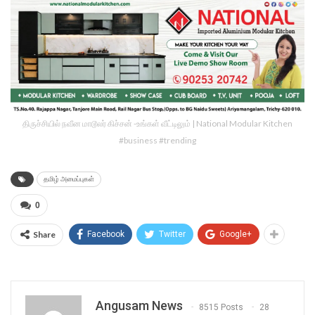
திருச்சியில் நவீன மாடூலர் கிச்சன் -உங்கள் வீட்டிலும் | National Modular Kitchen
#business #trending
தமிழ் அமைப்புகள்
0
Share
Facebook
Twitter
Google+
Angusam News
8515 Posts
28