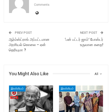
Comments
PREV POST
NEXT POST
ஆர்ம்ஸ்ட்ராங் அப்பட்டமான
‘பன் பட்டர் ஜாம்’ போஸ்டர்
அரசியல் கொலை – ஏன்
உருவான கதை!
தெரியுமா ?
You Might Also Like
All
இலக்கியம்
இலக்கியம்