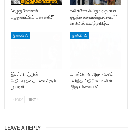
“எழுதுகோலால்
கவிக்கோ அப்துல்ரகுமான்
உழுதுகாட்டும் மகாகவி!”
குழந்தைகளாக்குமானவர்” –
காவிரிக் கவித்தமிழ்…
இலக்கியம்
இலக்கியம்
இலக்கியத்தின்
சொல்வெளி அரங்கினில்
அதிகாரத்தை கலைக்கும்
மலர்ந்த “உதிரிலைகளில்
முயற்சி !
மீந்த பச்சையம்”
PREV
NEXT
LEAVE A REPLY