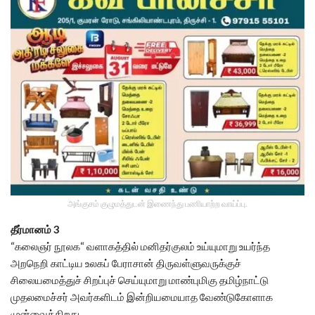
அங்குசம் குழுமத்துடன் இணைந்து பணியாற்ற வாய்ப்பு.
தீர்மானம் 3
“கலைஞர் நூலக“ வளாகத்தில் மனிதர்குலம் உய்யுமாறு உயர்ந்த
அறநெறி காட்டிய உலகப் பேராசான் திருவள்ளுவருக்குச்
சிலையமைத்துச் சிறப்புச் செய்யுமாறு மாண்புமிகு தமிழ்நாட்டு
முதலமைச்சர் அவர்களிடம் இன்றியமையாத வேண்டுகோளாக
முன்வைக்கிறது.