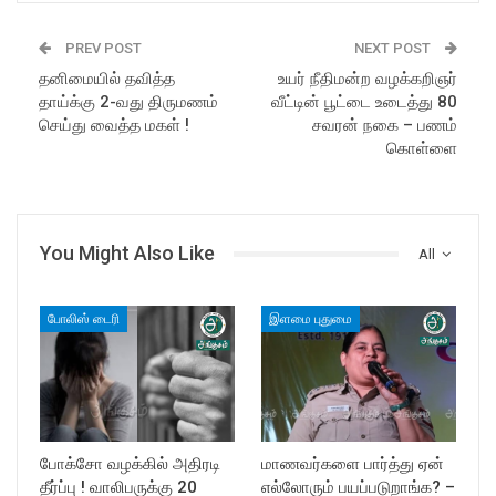
PREV POST
NEXT POST
தனிமையில் தவித்த
உயர் நீதிமன்ற வழக்கறிஞர்
தாய்க்கு 2-வது திருமணம்
வீட்டின் பூட்டை உடைத்து 80
செய்து வைத்த மகள் !
சவரன் நகை – பணம்
கொள்ளை
You Might Also Like
All
போலிஸ் டைரி
இளமை புதுமை
போக்சோ வழக்கில் அதிரடி
மாணவர்களை பார்த்து ஏன்
தீர்ப்பு ! வாலிபருக்கு 20
எல்லோரும் பயப்படுறாங்க? –