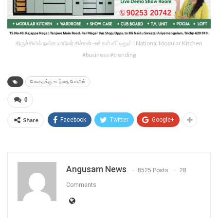
திருச்சியில் நவீன மாடூலர் கிச்சன் -உங்கள் வீட்டிலும் | National Modular Kitchen
#business #trending
போதைக்கு உடந்தை போலீஸ்
0
Share
Facebook
Twitter
Google+
Angusam News
8525 Posts
28
Comments