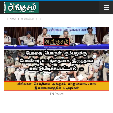
Home
போலிஸ் டைரி
TN Police