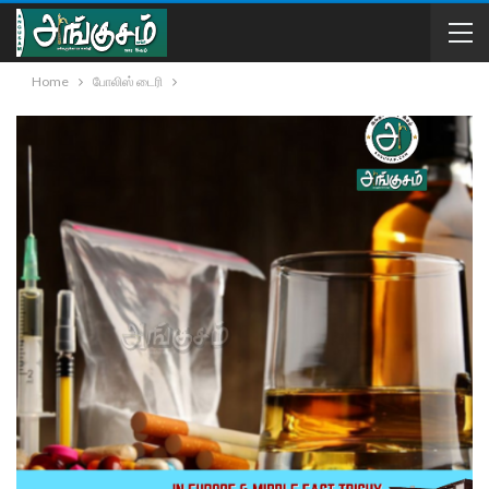
Home
போலிஸ் டைரி