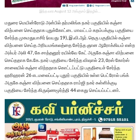
இந்த வார August 12 அங்குசம் இதழில்…
மதுரை மெயின்ரோடு அன்பில் தர்மலிங்க நகர் பகுதியில் கஞ்சா
விற்பனை செய்ததாக புதுக்கோட்டை மாவட்டம் கறம்பக்குடி பகுதியை
சேர்ந்த முகமதுயாசிர் (வயது 19), இ.வி.ஆர். தெரு பகுதியில் கஞ்சா
விற்பனை செய்த அரியமங்கலத்தை சேர்ந்த ஞான ஆரோக்கியம் என்ற
அக்பர் அலி 47, கே சாத்தனூர் ரயில்வே கேட் அருகே கஞ்சா விற்பனை
செய்ததாக கே.கே. நகர் பகுதியை சேர்ந்த விஷால் 23, ரேஸ் கோர்ஸ்
சாலையில் கஞ்சா விற்றதாக கொட்டப்பட்டு பகுதியைச் சேர்ந்த
ஹரிஹரன் 26 எடமலைப்பட்டி புதூர் பகுதியில் உள்ள பெட்ரோல் பங்க்
அருகே கஞ்சா விற்பனை செய்ததாக ராம்ஜி நகர் கள்ளிக்குடி
பகுதியை சேர்ந்த கிருஷ்ணமூர்த்தி 44 கைது செய்யப்பட்டனா்.