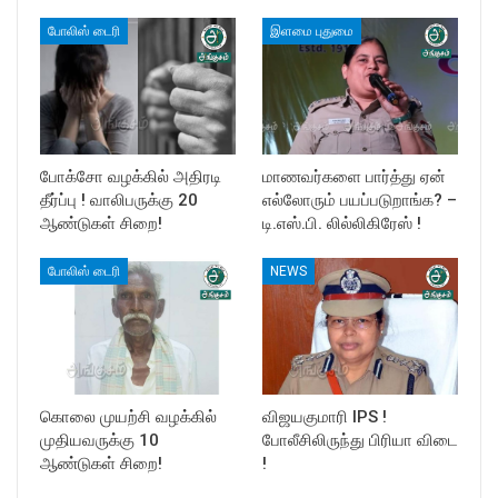
போலிஸ் டைரி
இளமை புதுமை
போக்சோ வழக்கில் அதிரடி
மாணவர்களை பார்த்து ஏன்
தீர்ப்பு ! வாலிபருக்கு 20
எல்லோரும் பயப்படுறாங்க? –
ஆண்டுகள் சிறை!
டி.எஸ்.பி. லில்லிகிரேஸ் !
போலிஸ் டைரி
NEWS
கொலை முயற்சி வழக்கில்
விஜயகுமாரி IPS !
முதியவருக்கு 10
போலீசிலிருந்து பிரியா விடை
ஆண்டுகள் சிறை!
!