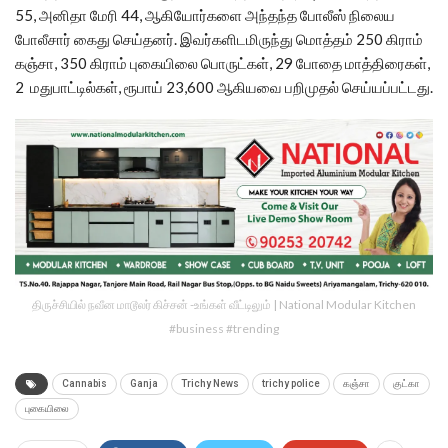
55, அனிதா மேரி 44, ஆகியோர்களை அந்தந்த போலீஸ் நிலைய
போலீசார் கைது செய்தனர். இவர்களிடமிருந்து மொத்தம் 250 கிராம்
கஞ்சா, 350 கிராம் புகையிலை பொருட்கள், 29 போதை மாத்திரைகள்,
2 மதுபாட்டில்கள், ரூபாய் 23,600 ஆகியவை பறிமுதல் செய்யப்பட்டது.
திருச்சியில் நவீன மாடூலர் கிச்சன் -உங்கள் வீட்டிலும் | National Modular Kitchen
#business #trending
Cannabis
Ganja
Trichy News
trichy police
கஞ்சா
குட்கா
புகையிலை