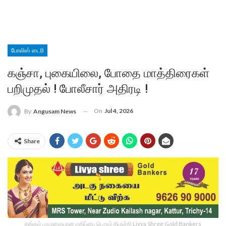
போலிஸ் டைரி
கஞ்சா, புகையிலை, போதை மாத்திரைகள்
பறிமுதல் ! போலீசார் அதிரடி !
On
Jul 4, 2026
By
Angusam News
Share
தங்கம் முழுமையான மதிப்பை பெறும் திருச்சி Livya Shree Gold Bankers