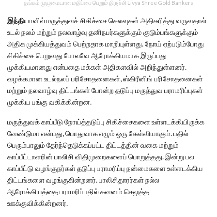
தங்கம் முழுமையான மதிப்பை பெறும் திருச்சி Livya Shree Gold Bankers
இந்தி
யாவில் மருத்துவச் சிகிச்சை செலவுகள் அதிகரித்து வருவதால்
உடல் நலம் மற்றும் நலவாழ்வு தனிநபர்களுக்கும் குடும்பங்களுக்கும்
அதிக முக்கியத்துவம் பெற்றதாக மாறியுள்ளது. நோய் ஏற்படும்போது
சிகிச்சை பெறுவது போலவே ஆரோக்கியமாக இருப்பது
முக்கியமானது என்பதை மக்கள் அதிகளவில் அறிந்துள்ளனர்.
வழக்கமான உடல்நலப் பரிசோதனைகள், ஸ்கிரீனிங் பரிசோதனைகள்
மற்றும் நலவாழ்வு திட்டங்கள் போன்ற தடுப்பு மருத்துவ பராமரிப்புகள்
முக்கிய பங்கு வகிக்கின்றன.
மருத்துவக் காப்பீடு நோய்த்தடுப்பு சிகிச்சைகளை உள்ளடக்கியிருக்க
வேண்டுமா என்பது, பொதுவாக எழும் ஒரு கேள்வியாகும். பதில்
பெரும்பாலும் தேர்ந்தெடுக்கப்பட்ட திட்டத்தின் வகை மற்றும்
காப்பீட்டாளரின் பாலிசி விதிமுறைகளைப் பொறுத்தது. இன்று பல
காப்பீட்டு வழங்குநர்கள் தடுப்பு பராமரிப்பு நன்மைகளை உள்ளடக்கிய
திட்டங்களை வழங்குகின்றனர். பாலிசிதாரர்கள் நல்ல
ஆரோக்கியத்தை பராமரிப்பதில் கவனம் செலுத்த
ஊக்குவிக்கின்றனர்.