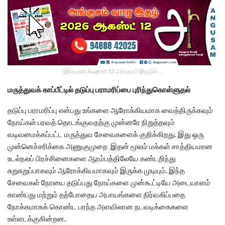
இந்த வார August 12 அங்குசம் இதழில்…
மருத்துவக் காப்பீட்டில் தடுப்பு பராமரிப்பை புரிந்துகொள்ளுதல்
தடுப்பு பராமரிப்பு என்பது உங்களை ஆரோக்கியமாக வைத்திருக்கவும்
நோய்கள் பரவத் தொடங்குவதற்கு முன்னரே நிறுத்தவும்
வடிவமைக்கப்பட்ட மருத்துவ சேவைகளைக் குறிக்கிறது. இது ஒரு
முன்னெச்சரிக்கை அணுகுமுறை இதன் மூலம் மக்கள் சாத்தியமான
உடல்நலப் பிரச்சினைகளை ஆரம்பத்திலேயே கண்டறிந்து
சுறுசுறுப்பாகவும் ஆரோக்கியமாகவும் இருக்க முடியும். இந்த
சேவைகள் நோயை தடுப்பது நோய்களை முன்கூட்டியே அடையாளம்
காண்பது மற்றும் தற்போதைய அபாயங்களை நிர்வகிப்பதை
நோக்கமாகக் கொண்ட பரந்த அளவிலான நடவடிக்கைகளை
உள்ளடக்குகின்றன.