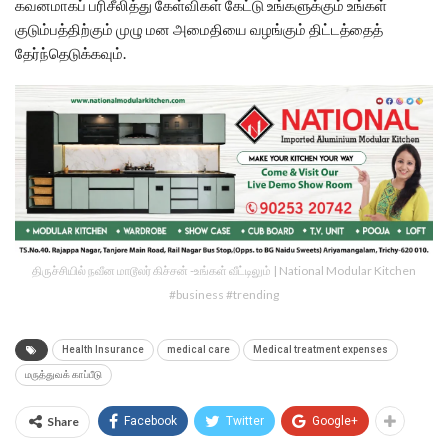
கவனமாகப் பரிசீலித்து கேள்விகள் கேட்டு உங்களுக்கும் உங்கள்
குடும்பத்திற்கும் முழு மன அமைதியை வழங்கும் திட்டத்தைத்
தேர்ந்தெடுக்கவும்.
திருச்சியில் நவீன மாடூலர் கிச்சன் -உங்கள் வீட்டிலும் | National Modular Kitchen
#business #trending
Health Insurance
medical care
Medical treatment expenses
மருத்துவக் காப்பீடு
Share
Facebook
Twitter
Google+