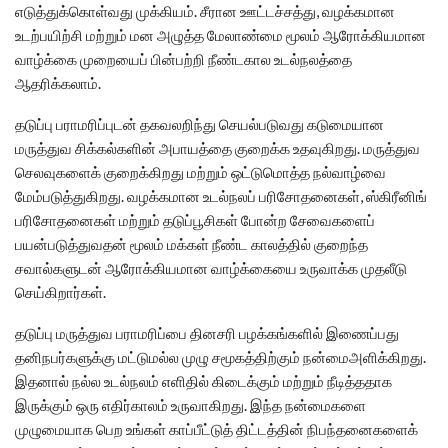
எடுத்துக்கொள்வது முக்கியம். சீரான ஊட்டச்சத்து, வழக்கமான
உடற்பயிற்சி மற்றும் மன அழுத்த மேலாண்மை மூலம் ஆரோக்கியமான
வாழ்க்கை முறையைப் பின்பற்றி நீண்டகால உடல்நலத்தை
ஆதரிக்கலாம்.
தடுப்பு பராமரிப்புடன் தகவலறிந்து செயல்படுவது கடுமையான
மருத்துவ சிக்கல்களின் அபாயத்தை குறைக்க உதவுகிறது. மருத்துவ
செலவுகளைக் குறைக்கிறது மற்றும் ஒட்டுமொத்த நல்வாழ்வை
மேம்படுத்துகிறது. வழக்கமான உடல்நலப் பரிசோதனைகள், ஸ்கிரீனிங்
பரிசோதனைகள் மற்றும் தடுப்பூசிகள் போன்ற சேவைகளைப்
பயன்படுத்துவதன் மூலம் மக்கள் நீண்ட காலத்தில் குறைந்த
சவால்களுடன் ஆரோக்கியமான வாழ்க்கையை உருவாக்க முதலீடு
செய்கிறார்கள்.
தடுப்பு மருத்துவ பராமரிப்பை தினசரி பழக்கங்களில் இணைப்பது
தனிநபர்களுக்கு மட்டுமல்ல முழு சமூகத்திற்கும் நன்மைஅளிக்கிறது.
இதனால் நல்ல உடல்நலம் எளிதில் கிடைக்கும் மற்றும் நீடித்ததாக
இருக்கும் ஒரு எதிர்காலம் உருவாகிறது. இந்த நன்மைகளை
முழுமையாக பெற உங்கள் காப்பீட்டுத் திட்டத்தின் நிபந்தனைகளைக்