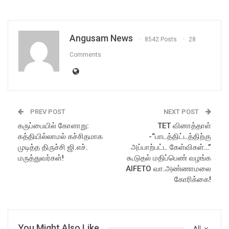
Angusam News
8542 Posts
28
Comments
PREV POST
NEXT POST
கருப்பையில் கோளாறு:
TET வினாத்தாள்
கத்தியில்லாமல் கச்சிதமாக
-“பாடத்திட்டத்திற்கு
முடித்த திருச்சி ஜி.எச்.
அப்பாற்பட்ட கேள்விகள்…”
மருத்துவர்கள்!
கூடுதல் மதிப்பெண் வழங்க
AIFETO வா.அண்ணாமலை
கோரிக்கை!
You Might Also Like
All