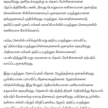
உதவுகிறது. தனிநபர்களுக்கு உடல்நலப் பிரச்சினைகளை
ஆரம்பத்திலேயே கண்டறிவது பொதுவாக எளிமையான குறைந்த
செலவிலான சிகிச்சைகளையும் குறைவான மருத்துவமனை
தங்குதலையும் குறிக்கிறது. மருத்துவ அவசரநிலைகளைத்
தவிர்ப்பதன் மூலம் மக்கள் காலப்போக்கில் மருத்துவ செலவுகளில்
கணிசமாக சேமிக்கலாம்.
பரந்த அளவில் பார்க்கும்போது தடுப்பு மருத்துவ பராமரிப்பு
ஒட்டுமொத்த மருத்துவச்செலவுகளைக் குறைக்க உதவுகிறது.
அதிகமான மக்கள் தடுப்பு மருத்துவ சேவைகளைப்
பயன்படுத்தும்போது பரவலான உடல்நலப் பிரச்சினைகள் ஏற்படும்
வாய்ப்பு குறைகிறது.
இது மருத்துவ அமைப்புகள் மீதான அழுத்தத்தை குறைக்கிறது.
முக்கியமான பராமரிப்பு தேவைகளுக்கான ஆதாரங்களை
விடுவிக்கிறது. இது மேலும் ஆரோக்கியமான பணியாளர்களை
உருவாக்க உதவுகிறது. அதனால் உற்பத்தித் திறன் அதிகரித்து நோயால்
ஏற்படும் வேலைக்கு வராத நிலையும் குறைகிறது. மற்றொரு முக்கிய
நன்மை கல்வி மற்றும் விழிப்புணர்வு ஆகும். தடுப்பு மருத்துவ
பராமரிப்பு மக்கள் தங்கள் உடல்நலத்தைப்பற்றி மேலும் அறிந்து