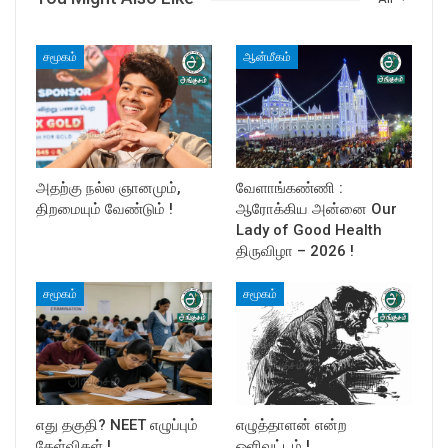
சமூகம்
ஆன்மீகம்
அதற்கு நல்ல ஞானமும்,
வேளாங்கண்ணி :
திறமையும் வேண்டும் !
ஆரோக்கிய அன்னை Our
Lady of Good Health
திருவிழா – 2026 !
சமூகம்
சமூகம்
எது தகுதி? NEET எழுப்பும்
எழுத்தாளன் என்ற
கேள்விகள் !
ஒளிவட்டம் !