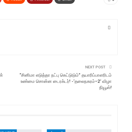
NEXT POST
ன்
“சினிமா எடுத்தா நட்பு கெட்டுடும்” தயாரிப்பாளரிடம்
உண்மை சொன்ன டைரக்டர்! -‘தலைநகரம்–2’ விழா
நியூஸ்!