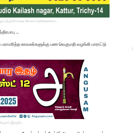
ம் திருச்சி Livya Shree Gold Bankers
்திரபாபு …
ராமரித்த காவலர்களுக்கு பண வெகுமதி வழங்கி பாராட்டு
ங்குசம் இதழில்…