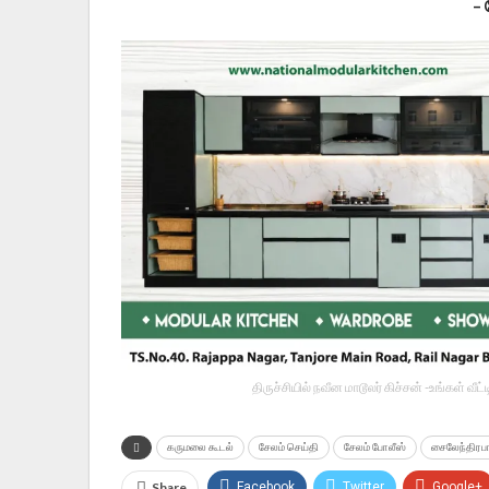
–
திருச்சியில் நவீன மாடூலர் கிச்சன் -உங்கள் வ
கருமலை கூடல்
சேலம் செய்தி
சேலம் போலீஸ்
சைலேந்திரபாப
Share
Facebook
Twitter
Google+