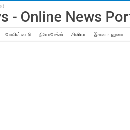
தழ்
போலிஸ் டைரி
நியோமேக்ஸ்
சினிமா
இளமை புதுமை