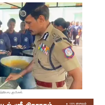
திரபாபு .ஐ.பி.எஸ்.