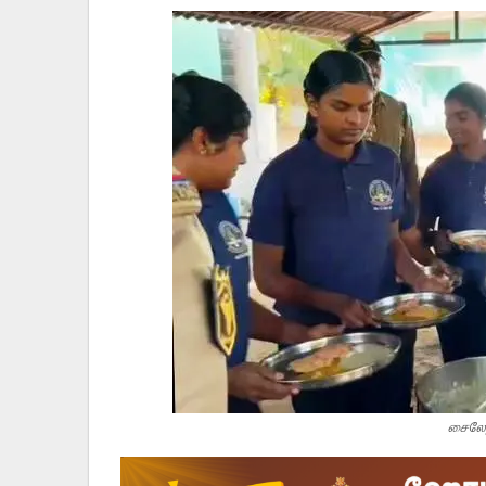
சைலேந்