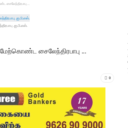
ொண்ட சைலேந்திரபாபு …
திரபாபு .ஐ.பி.எஸ்.
ு மேற்கொண்ட சைலேந்திரபாபு …
0