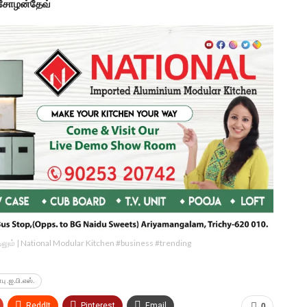
 சோழன்தேவ்
ீட்டிலும் | National Modular Kitchen #business #trending
ு .ஐ.பி.எஸ்.
ReddIt
Pinterest
Email
0