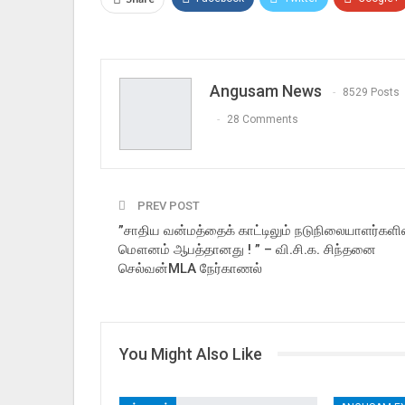
Angusam News
8529 Posts
28 Comments
PREV POST
”சாதிய வன்மத்தைக் காட்டிலும் நடுநிலையாளர்களி
மௌனம் ஆபத்தானது ! ” – வி.சி.க. சிந்தனை
செல்வன்MLA நேர்காணல்
You Might Also Like