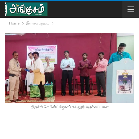
Home
இளமை புதுமை
திருச்சி செயின்ட் ஜோசப் கல்லூரி அறக்கட்டளை