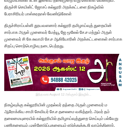
திருச்சி செயின்ட் ஜோசப் கல்லூரி அறக்கட்டளை நிகழ்வில்
பேராசிரியர் பாஸ்கரதாஸ் வேண்டுகோள்
திருச்சிராப்பள்ளி தூயவளனார் கல்லூரி தமிழாய்வுத் துறையின்
சார்பாக அருள் முனைவர் மேத்யூ ஜே மூலேல் சே.ச மற்றும் அருள்
முனைவர் சி கே சுவாமி சே.ச ஆகியோரின் அறக்கட்டளைகள் சார்பாக
சிறப்பு சொற்பொழிவு நடைபெற்றது.
இந்த வார August 12 அங்குசம் இதழில்…
நிகழ்வுக்கு கல்லூரியின் முதல்வர் தந்தை அருள் முனைவர் ம
ஆரோக்கிய சாமி சேவியர் சே.ச தலைமை வகித்தார். அவர் தம்
தலைமையுரையில் கல்லூரியில் தமிழாய்வுத்துறை செய்யும் பல்வேறு
பணிகளையும் முன்னேடுப்புகளையும் எடுத்துக்கூறி வாழ்த்தினார்.