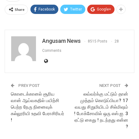
Share
Facebook
Twitter
Google+
Angusam News
8515 Posts
28
Comments
PREV POST
NEXT POST
கொடைக்கானல் சூரிய
லவ்வர்க்கு மட்டும் தான்
வான் ஆய்வகதில் பயிற்சி
முத்தம் கொடுப்பியா? 17
பெற்ற நேரு நினைவுக்
வயது சிறுமியிடம் சில்மிஷம்
கல்லூரியி உதவி பேராசிரியர்
! போக்சோவில் ஒரு எஸ்.ஐ. 3
!
ஏட்டு கைது ! நடந்தது என்ன
?