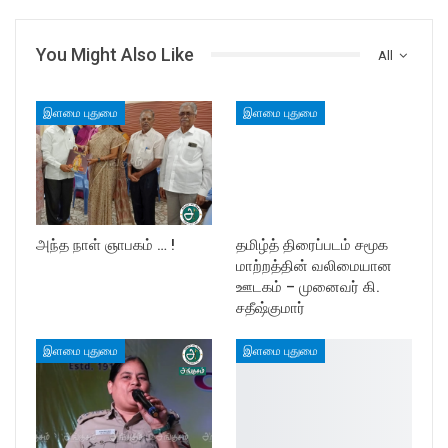
You Might Also Like
All
இளமை புதுமை
இளமை புதுமை
அந்த நாள் ஞாபகம் … !
தமிழ்த் திரைப்படம் சமூக
மாற்றத்தின் வலிமையான
ஊடகம் – முனைவர் கி.
சதீஷ்குமார்
இளமை புதுமை
இளமை புதுமை