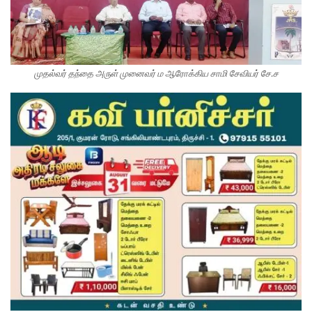
முதல்வர் தந்தை அருள் முனைவர் ம ஆரோக்கிய சாமி சேவியர் சே.ச