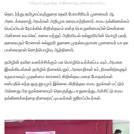
அங்குசம் குழுமத்துடன் இணைந்து பணியாற்ற வாய்ப்பு.
தொடர்ந்து தமிழாய்வுத்துறை உதவி பேராசிரியர் முனைவர் ஆ
அடைக்கலராஜ் அவர்கள் அறிமுக உரையாற்றினார். சமய நல்லிணக்கம்
மெய்யியல் நோக்கில் கிறிஸ்தவம் என்ற பொருண்மையில் சென்னை
அன்னை வயலெட் கலை மற்றும் அறிவியல் கல்லூரியின் மொழி புலத்
தலைவரும் மேனாள் கல்லூரி துணை முதல்வருமான முனைவர் யா.தா
பாஸ்கரதாஸ் சொற்பொழிவு ஆற்றினார்.
தமிழின் நவீன வளர்ச்சிக்கும் பல மொழிபெயர்க்கப்படவும், அயலக
இலக்கியங்கள் தமிழில் நிலைபெறும், அகராதிகள் உம், நிகண்டுகளும்
உருவாகவும் முதன்மை காரணம் கிறிஸ்தவ மறை போதகர்கள்
என்பதில் எந்த ஒரு ஐயமும் இல்லை. கிறித்தவ சமய நூல்கள் மட்டும்
அல்லாது பிற நூல்களையும் தொகுத்து, பாதுகாத்து, அச்சிட்டு சமய
நல்லிணக்கத்தை நிலைநாட்டியவர்கள் ஐரோப்பியர்கள்.