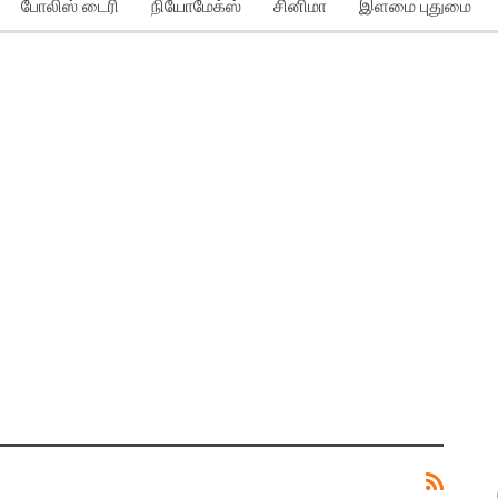
போலிஸ் டைரி
நியோமேக்ஸ்
சினிமா
இளமை புதுமை