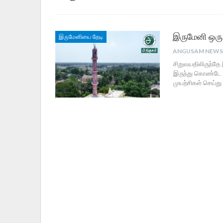
இருமேனி ஒரு ப
இருமேனியை தேடி
சிறுவயதிலிருந்த
இருந்து கொண்டே இ
முயற்சிகள் செய்த