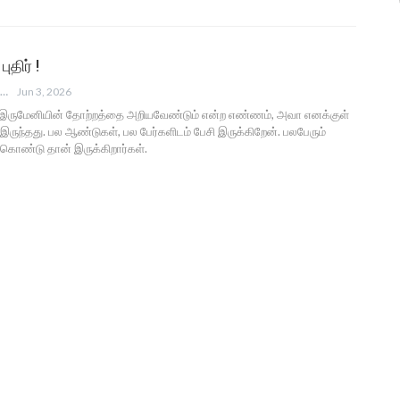
ுதிர் !
ANGUSAM NEWS
Jun 3, 2026
ே இருமேனியின் தோற்றத்தை அறியவேண்டும் என்ற எண்ணம், அவா எனக்குள்
ருந்தது. பல ஆண்டுகள், பல பேர்களிடம் பேசி இருக்கிறேன். பலபேரும்
ு கொண்டு தான் இருக்கிறார்கள்.