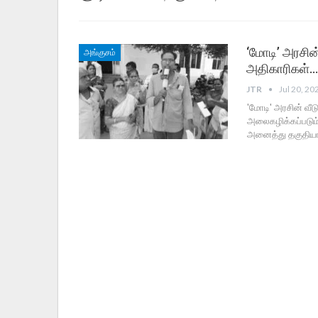
‘மோடி’ அரசின்
அங்குசம்
அதிகாரிகள்
JTR
Jul 20, 20
'மோடி' அரசின் வீடு
அலைகழிக்கப்படும்
அனைத்து தகுதியா