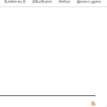
போலிஸ் டைரி
நியோமேக்ஸ்
சினிமா
இளமை புதுமை