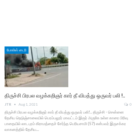
போலிஸ் டைரி
திருச்சி பிரபல வழக்கறிஞர் கார் தீ விபத்து ஒருவர் பலி !..
JTR
Aug 1, 2021
0
திருச்சி பிரபல வழக்கறிஞர் கார் தீ விபத்து ஒருவர் பலி!.. திருச்சி - சென்னை
தேசிய நெடுஞ்சாலையில் பெரம்பலூர் மாவட்டம் இரூர் அருகே உள்ள காரை பிரிவு
பாதையில் லாடபுரம் கிராமத்தைச் சேர்ந்த பெரியசாமி (57) என்பவர் இருசக்கர
வாகனத்தில் தேசிய…