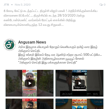
JTR
Nov 3, 2020
0
6 கோடி கேட்டு கடத்தப்பட்ட திருச்சி விஐபி மகன் ! அதிர்ச்சிக்குள்ளாக்கிய
விசாரணை ரிப்போர்ட்... திருச்சியில் கடந்த 28/10/2020 அன்று
கண்டோன்மெண்ட் வார்னர்ஸ் ரோட்டில் சைக்கிள் மிதித்து
விளையாடிக்கொண்டிருந்த 12 வயது சிறுவன்…
Angusam News
அச்சு இதழாக வியாழன் தோறும் வெளியாகும் தமிழ் வார இதழ்
அங்குசம் செய்தி.
இதழ் உங்கள் இல்லம் தேடி வர ஆண்டு சந்தா ரூபாய் 500 மட்டுமே...
அங்குசம் இதழின் அதிகாரபூர்வமான யூடியூப் சேனல்
"அங்குசம் செய்தி இது மக்களுக்கான செய்தி"