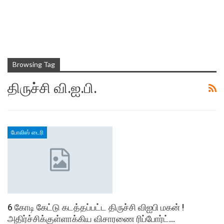
Browsing Tag
திருச்சி வி.ஐ.பி.
போலிஸ் டைரி
6 கோடி கேட்டு கடத்தப்பட்ட திருச்சி விஐபி மகன் !
அதிர்ச்சிக்குள்ளாக்கிய விசாரணை ரிப்போர்ட்…