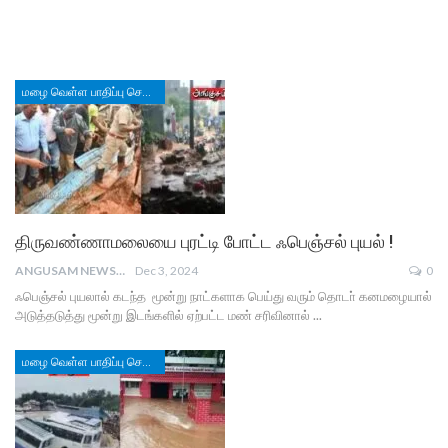
மழை வெள்ள பாதிப்பு செய்திகள்
திருவண்ணாமலையை புரட்டி போட்ட ஃபெஞ்சல் புயல் !
ANGUSAM NEWS
Dec 3, 2024
0
ஃபெஞ்சல் புயலால் கடந்த மூன்று நாட்களாக பெய்து வரும் தொடா் கனமழையால்
அடுத்தடுத்து மூன்று இடங்களில் ஏற்பட்ட மண் சரிவினால் ...
மழை வெள்ள பாதிப்பு செய்திகள்