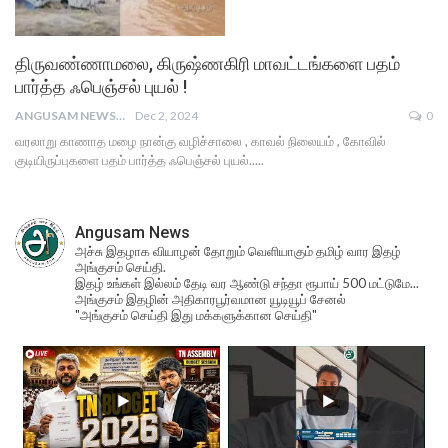
திருவண்ணாமலை, கிருஷ்ணகிரி மாவட்டங்களை பதம்
பார்த்த ஃபெஞ்சல் புயல் !
ANGUSAM NEWS
Dec 2, 2024
0
வரலாறு காணாத மழை நான்கு வழிச்சாலை , காவல் நிலையம் , கோவில்
குடியிருப்புகளை பதம் பார்த்த ஃபெஞ்சல் புயல்.....
Angusam News
அச்சு இதழாக வியாழன் தோறும் வெளியாகும் தமிழ் வார இதழ்
அங்குசம் செய்தி.
இதழ் உங்கள் இல்லம் தேடி வர ஆண்டு சந்தா ரூபாய் 500 மட்டுமே...
அங்குசம் இதழின் அதிகாரபூர்வமான யூடியூப் சேனல்
"அங்குசம் செய்தி இது மக்களுக்கான செய்தி"