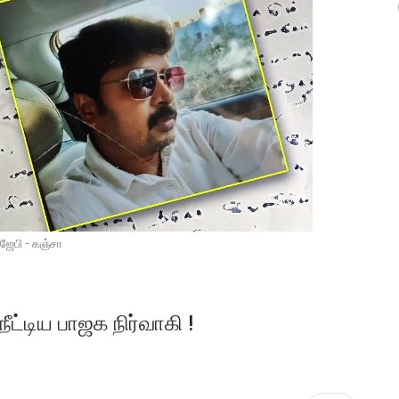
ிஜேபி - கஞ்சா
ட்டிய பாஜக நிர்வாகி !