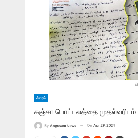
ப
க்ரைம்
கஞ்சா பொட்டலத்தை முதல்வரிடம் நீ
On
Apr 29, 2024
By
Angusam News