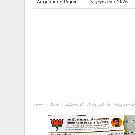
Angusam E-Paper
தேர்தல் களம் 2026
Home
க்ரைம்
கஞ்சா பொட்டலத்தை முதல்வரிடம் நீட்டிய பாஜக நி