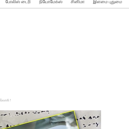
போலிஸ் டைரி
நியோமேக்ஸ்
சினிமா
இளமை புதுமை
ர்வாகி !