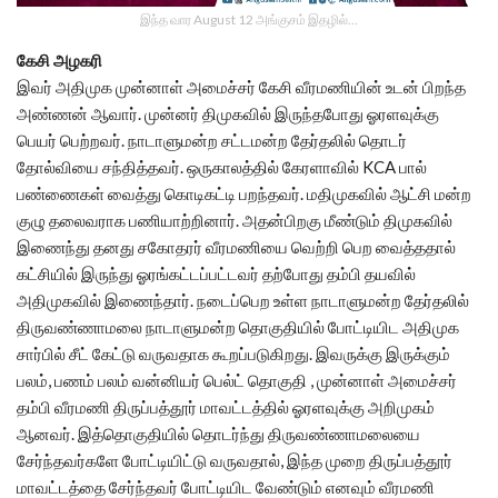
இந்த வார August 12 அங்குசம் இதழில்…
கேசி அழகரி
இவர் அதிமுக முன்னாள் அமைச்சர் கேசி வீரமணியின் உடன் பிறந்த
அண்ணன் ஆவார். முன்னர் திமுகவில் இருந்தபோது ஓரளவுக்கு
பெயர் பெற்றவர். நாடாளுமன்ற சட்டமன்ற தேர்தலில் தொடர்
தோல்வியை சந்தித்தவர். ஒருகாலத்தில் கேரளாவில் KCA பால்
பண்ணைகள் வைத்து கொடிகட்டி பறந்தவர். மதிமுகவில் ஆட்சி மன்ற
குழு தலைவராக பணியாற்றினார். அதன்பிறகு மீண்டும் திமுகவில்
இணைந்து தனது சகோதரர் வீரமணியை வெற்றி பெற வைத்ததால்
கட்சியில் இருந்து ஓரங்கட்டப்பட்டவர் தற்போது தம்பி தயவில்
அதிமுகவில் இணைந்தார். நடைப்பெற உள்ள நாடாளுமன்ற தேர்தலில்
திருவண்ணாமலை நாடாளுமன்ற தொகுதியில் போட்டியிட அதிமுக
சார்பில் சீட் கேட்டு வருவதாக கூறப்படுகிறது. இவருக்கு இருக்கும்
பலம், பணம் பலம் வன்னியர் பெல்ட் தொகுதி , முன்னாள் அமைச்சர்
தம்பி வீரமணி திருப்பத்தூர் மாவட்டத்தில் ஓரளவுக்கு அறிமுகம்
ஆனவர். இத்தொகுதியில் தொடர்ந்து திருவண்ணாமலையை
சேர்ந்தவர்களே போட்டியிட்டு வருவதால், இந்த முறை திருப்பத்தூர்
மாவட்டத்தை சேர்ந்தவர் போட்டியிட வேண்டும் எனவும் வீரமணி