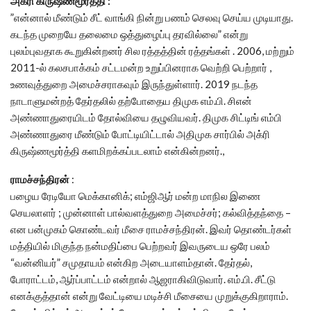
அக்ரி கிருஷ்ணமூர்த்தி :
”என்னால் மீண்டும் சீட் வாங்கி நின்று பணம் செலவு செய்ய முடியாது.
கடந்த முறையே தலைமை ஒத்துழைப்பு தரவில்லை” என்று
புலம்புவதாக கூறுகின்றனர் சில ரத்தத்தின் ரத்தங்கள் . 2006, மற்றும்
2011-ல் கலசபாக்கம் சட்டமன்ற உறுப்பினராக வெற்றி பெற்றார் ,
உணவுத்துறை அமைச்சராகவும் இருந்துள்ளார். 2019 நடந்த
நாடாளுமன்றத் தேர்தலில் தற்போதைய திமுக எம்.பி. சிஎன்
அண்ணாதுரையிடம் தோல்வியை தழுவியவர். திமுக சிட்டிங் எம்பி
அண்ணாதுரை மீண்டும் போட்டியிட்டால் அதிமுக சார்பில் அக்ரி
கிருஷ்ணமூர்த்தி களமிறக்கப்படலாம் என்கின்றனர்.,
ராமச்சந்திரன்
:
பழைய ரேடியோ மெக்கானிக்; எம்ஜிஆர் மன்ற மாநில இணை
செயலாளர் ; முன்னாள் பால்வளத்துறை அமைச்சர்; கல்வித்தந்தை –
என பன்முகம் கொண்டவர் மீசை ராமச்சந்திரன். இவர் தொண்டர்கள்
மத்தியில் மிகுந்த நன்மதிப்பை பெற்றவர் இவருடைய ஒரே பலம்
“வன்னியர்” சமுதாயம் என்கிற அடையாளம்தான். தேர்தல்,
போராட்டம், ஆர்ப்பாட்டம் என்றால் ஆஜராகிவிடுவார். எம்.பி. சீட்டு
எனக்குத்தான் என்று வேட்டியை மடிச்சி மீசையை முறுக்குகிறாராம்.