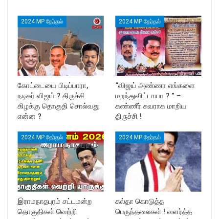
2024 MP தேர்தல்
2024 MP தேர்தல்
கோட்டையை பிடிப்பாரா,
“விஜய் அண்ணா எங்களை
நடிகர் விஜய் ? திருச்சி
மறந்துவிட்டாயா ? ” –
கிழக்கு தொகுதி சொல்வது
கண்ணீர் சுவராக மாறிய
என்ன ?
திருச்சி !
2024 MP தேர்தல்
2024 MP தேர்தல்
இராமநாதபுரம் சட்டமன்ற
கல்தா கொடுத்த
தொகுதிகள் வெற்றி
பெருந்தலைகள் ! வளர்த்த