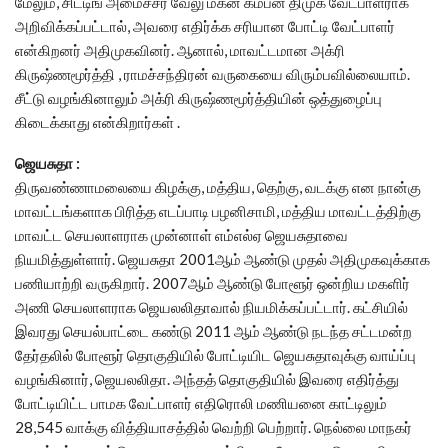
மேலும், சிட்டிங் அமைச்சர் வேலு மகன் கம்பன் திமுக வேட்பாளராக
அறிவிக்கப்பட்டால், அவரை எதிர்க்க சரியான போட்டி வேட்பாளர்
என்கிறனர் அதிமுகவினர். ஆனால், மாவட்டமான அக்ரி
கிருஷ்ணமூர்த்தி , ராமச்சந்திரன் வருகையை விரும்பவில்லையாம்.
சீட்டு வழங்கினாலும் அக்ரி கிருஷ்ணமூர்த்தியின் ஒத்துழைப்பு
கிடைக்காது என்கிறார்கள் .
ஜெயசுதா :
திருவண்ணாமலையை கிழக்கு, மத்திய, தெற்கு, வடக்கு என நான்கு
மாவட்டங்களாக பிரித்த எடப்பாடி பழனிசாமி, மத்திய மாவட்டத்திற்கு
மாவட்ட செயலாளராக முன்னாள் எம்எல்ஏ ஜெயசுதாவை
நியமித்துள்ளார். ஜெயசுதா 2001ஆம் ஆண்டு முதல் அதிமுகவுக்காக
பணியாற்றி வருகிறார். 2007ஆம் ஆண்டு போளூர் ஒன்றிய மகளிர்
அணி செயலாளராக ஜெயலலிதாவால் நியமிக்கப்பட்டார். கட்சியில்
இவரது செயல்பாட்டை கண்டு 2011 ஆம் ஆண்டு நடந்த சட்டமன்ற
தேர்தலில் போளூர் தொகுதியில் போட்டியிட ஜெயசுதாவுக்கு வாய்ப்பு
வழங்கினார், ஜெயலலிதா. அந்தத் தொகுதியில் இவரை எதிர்த்து
போட்டியிட்ட பாமக வேட்பாளர் எதிரொலி மணியனை காட்டிலும்
28,545 வாக்கு வித்தியாசத்தில் வெற்றி பெற்றார். நெல்லை மாநகர்