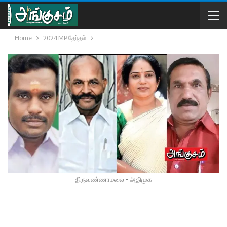
Home
2024 MP தேர்தல்
திருவண்ணாமலை - அதிமுக