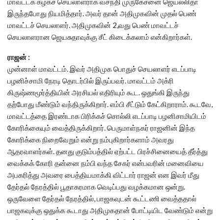
மாவட்டக் கழகச் செயலாளராக வசந்தி முருகேசனை ஜெயலலிதா
இருந்தபோது நியமித்தார். அவர் தான் அதிமுகவின் முதல் பெண்
மாவட்டச் செயலாளர். அதிமுகவின் 2,வது பெண் மாவட்டச்
செயலாளரான ஜெயசுதாவுக்கு சீட் கிடைக்கலாம் என்கிறார்கள்.
ராஜன் :
முன்னாள் மாவட்டம். இவர் அதிமுக பொதுச் செயலாளர் எடப்பாடி
பழனிச்சாமி நேரடி தொடர்பில் இருப்பவர். மாவட்டம் அக்ரி
கிருஷ்ணமூர்த்தியின் அரசியல் எதிரியும் கூட. ஒதுங்கி இருந்து
தற்போது மீண்டும் வந்திருக்கிறார். எம்பி சீட்டும் கேட்கிறாராம். கூடவே,
மாவட்டத்தை இரண்டாக பிரிக்கச் சொல்லி எடப்பாடி பழனிசாமியிடம்
கோரிக்கையும் வைத்திருக்கிறார். பெருமாள்நகர் ராஜனின் இந்த
கோரிக்கை நிறைவேறும் என்று நம்புகிறார்களாம் அவரது
ஆதரவாளர்கள். தனது குடும்பத்தில் ஏற்பட்ட பிரச்சினையைத் தீர்த்து
வைக்கக் கோரி தன்னை நம்பி வந்த சேகர் என்பவரின் மனைவியை
அபகரித்து அவரை பைத்தியமாக்கி விட்டார் ராஜன் என இவர் மீது
தேர்தல் நேரத்தில் பூதாகரமாக வெடிப்பது வழக்கமான ஒன்று.
ஒருவேளை தேர்தல் நேரத்தில், பாஜகவுடன் கூட்டணி வைத்ததால்
பாஜகவுக்கு ஒதுக்க கூடாது அதிமுகதான் போட்டியிட வேண்டும் என்று