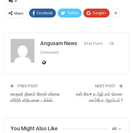
0
Share
Facebook
Twitter
Google+
Angusam News
8542 Posts
28
Comments
PREV POST
NEXT POST
காதலர் தினம் ரோஸ் விலை
எஸ்.கே+ ஏ.ஆர்.எம் மெகா
விர்ர்ர் விற்பனை டல்ல்ல்..
காம்போ ஆரம்பம் !
You Might Also Like
All