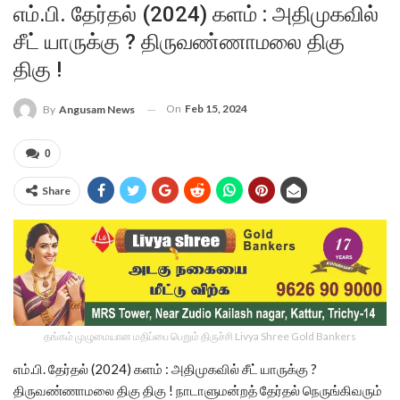
எம்.பி. தேர்தல் (2024) களம் : அதிமுகவில்
சீட் யாருக்கு ? திருவண்ணாமலை திகு
திகு !
On
Feb 15, 2024
By
Angusam News
0
Share
தங்கம் முழுமையான மதிப்பை பெறும் திருச்சி Livya Shree Gold Bankers
எம்.பி. தேர்தல் (2024) களம் : அதிமுகவில் சீட் யாருக்கு ?
திருவண்ணாமலை திகு திகு ! நாடாளுமன்றத் தேர்தல் நெருங்கிவரும்