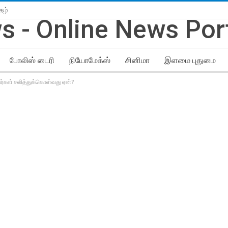
தழ்
போலிஸ் டைரி
நியோமேக்ஸ்
சினிமா
இளமை புதுமை
ர்கள் சலித்துக்கொள்வது ஏன்?