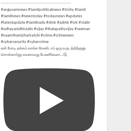
ஏன் மோடி தங்கம் வாங்க வேண்டாம் ஒரு வருடத்திற்குனு
சொன்னார்னு எவனாவது பேசுனீங்களா...🤔