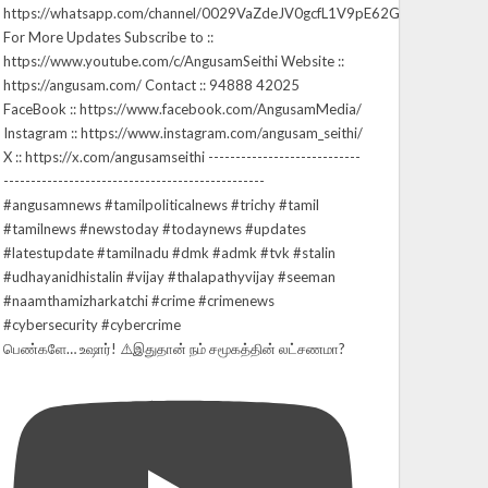
பெண்களே… உஷார்! ⚠️இதுதான் நம் சமூகத்தின் லட்சணமா?