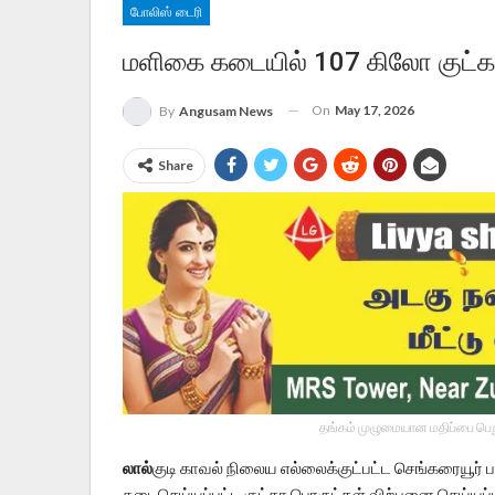
போலிஸ் டைரி
மளிகை கடையில் 107 கிலோ குட்கா
On
May 17, 2026
By
Angusam News
Share
தங்கம் முழுமையான மதிப்பை பெறு
லால்
குடி காவல் நிலைய எல்லைக்குட்பட்ட செங்கரையூர் ப
தடைசெய்யப்பட்ட குட்கா பொருட்கள் விற்பனை செய்யப்