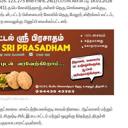
 U/s. 123, 275 BNS r/w 6, 24(1) СОТРА Act ன் படி 16.03.2026
(41), த.பெ கோவிந்தராஜ், கள்ளா் தெரு, செங்கரையூர், லால்குடி,
ார்டன், பட்டர் பிள்ளையார் கோவில் தெரு, மேலூர், ஸ்ரீரங்கம் வட்டம்,
்ற காவலுக்கு அனுப்பி வைக்கப்பட்டனர்.
உறையூரில் புதிய உதயம்...
 குட்காவை கைப்பற்றியலால்குடி காவல் நிலைய ஆய்வாளர் மற்றும்
்டி சிங், இ.க.ப சட்டம் மற்றும் ஒழுங்கு (தெற்கு), திருச்சி
குவாக பாராட்டியுள்ளார்.