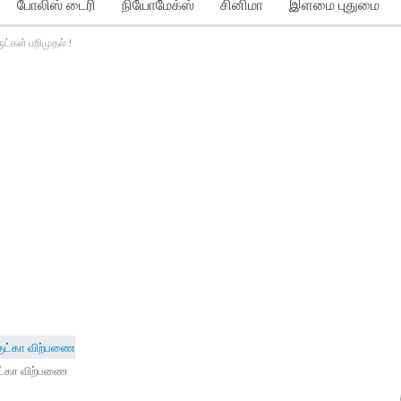
போலிஸ் டைரி
நியோமேக்ஸ்
சினிமா
இளமை புதுமை
்கள் பறிமுதல் !
ட்கா விற்பணை