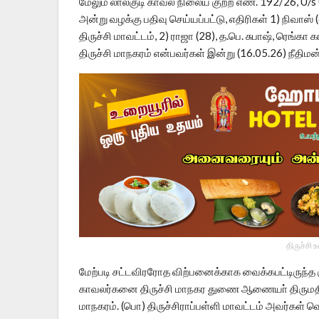
மேலும் லால்குடி காவல் நிலைய குற்ற எண். 192/26, U/s
அன்று வழக்கு பதிவு செய்யப்பட்டு, எதிரிகள் 1) நிவாஸ் 
திருச்சி மாவட்டம், 2) ராஜா (28), த.பெ. சுபாஷ், ரெங்கா க
திருச்சி மாநகரம் என்பவர்கள் இன்று (16.05.26) நீதிமன
திருச்சி 
மேற்படி சட்டவிரரோத விற்பனைக்காக வைக்கபட்டிருந்த
காவலர்கனை திருச்சி மாநகர துணை ஆணையா் திருமதி. சிருஷ
மாநகரம். (பொ) திருச்சிராப்பள்ளி மாவட்டம் அவர்கள் வெ