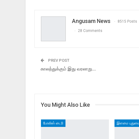
Angusam News
8515 Posts
28 Comments
PREV POST
காலத்துக்கும் இது வரலாறு….
You Might Also Like
போலிஸ் டைரி
இளமை புதும