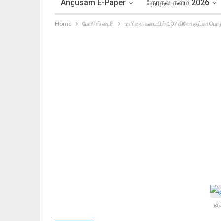
Angusam E-Paper
தேர்தல் களம் 2026
Home
போலிஸ் டைரி
மளிகை கடையில் 107 கிலோ குட்கா பொருட
கு