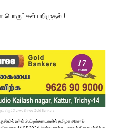
 பொருட்கள் பறிமுதல் !
ம் திருச்சி Livya Shree Gold Bankers
குதியில் உள்ள் பெட்டிக்கடைகளில் தமிழக அரசால்
படுவதாக 16.05.2026 அன்று லால்குடி காவல் நிலையத்திற்கு