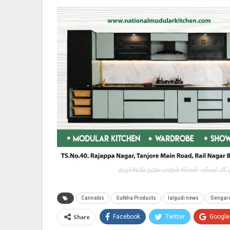
திருச்சியில் நவீன மாடூலர் கிச்சன் -உங்கள் வ
Cannabis
Gutkha Products
lalgudi news
Sengara
Share
Facebook
Twitter
Google