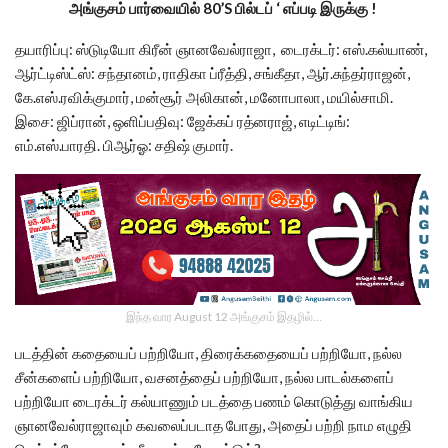
அங்குசம் பார்வையில் 80’S பில்டப் ‘ எப்படி இருக்கு !
தயாரிப்பு: ஸ்டுடியோ கிரீன் ஞானவேல்ராஜா, டைரக்டர்: எஸ்.கல்யாண்,
ஆர்ட்டிஸ்ட்ஸ்: சந்தானம், ராதிகா ப்ரீத்தி, சங்கீதா, ஆர்.சுந்தர்ராஜன்,
கே.எஸ்.ரவிக்குமார், மன்சூர் அலிகான், மனோபாலா, மயில்சாமி.
இசை: ஜிப்ரான், ஒளிப்பதிவு: ஜேக்கப் ரத்னராஜ், எடிட்டிங்:
எம்.எஸ்.பாரதி. பிஆர்ஓ: சதிஷ் குமார்.
இந்த வார August 12 அங்குசம் இதழில்…
படத்தின் கதையைப் பற்றியோ, திரைக்கதையைப் பற்றியோ, நல்ல
சீன்களைப் பற்றியோ, வசனத்தைப் பற்றியோ, நல்ல பாடல்களைப்
பற்றியோ டைரக்டர் கல்யாணும் படத்தை பணம் கொடுத்து வாங்கிய
ஞானவேல்ராஜாவும் கவலைப்படாத போது, அதைப் பற்றி நாம எழுதி