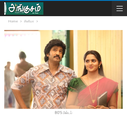
Home
சினிமா
80'S பில்டப்