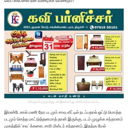
வெப் ஸ்பேஸை ஏன் வீணடிக்க வேண்டும்?
அங்குசம் குழுமத்துடன் இணைந்து பணியாற்ற வாய்ப்பு.
இரண்டேகால் மணி நேர படமும் சாவு வீட்டில் நடப்பதால் ஒட்டு மொத்த
படமும் செத்த மாட்டுத்தனமாத் தான் இருக்கு. படம் முழுக்க சந்தானம்
முகத்தில் ‘சவ’ க்களை. சாரி மிஸ்டர் சந்தானம், இதற்கு மேல்