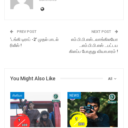
PREV POST
NEXT POST
‘டங்கி டிராப் -2’ முதல் பாடல்
எம்.பி.பி.எஸ்…வாங்கிலயோ
ரிலீஸ் !
…எம்.பி.பி.எஸ் …பட்டய
கிளப்ப போகுது வியாபாரம் !
You Might Also Like
All
சினிமா
NEWS