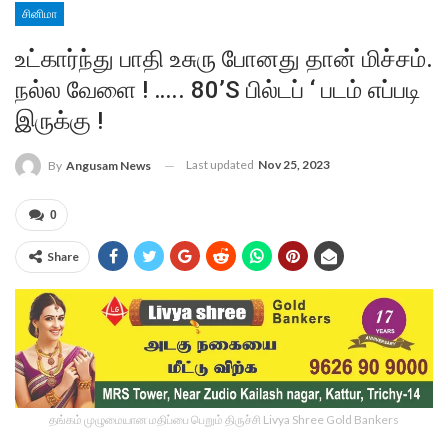
சினிமா
உட்கார்ந்து பாதி உசுரு போனது தான் மிச்சம்.
நல்ல வேளை ! ….. 80’S பில்டப் ‘ படம் எப்படி
இருக்கு !
Last updated
Nov 25, 2023
By
Angusam News
0
Share
தங்கம் முழுமையான மதிப்பை பெறும் திருச்சி Livya Shree Gold Bankers