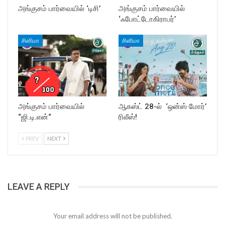
அங்குசம் பார்வையில் ‘டிசி’
அங்குசம் பார்வையில்
‘ஃபோட்டோகிராபர்’
சினிமா
சினிமா
அங்குசம் பார்வையில்
ஆகஸ்ட் 28-ல் ‘ஒன்ஸ் மோர்’
“ஜி.டி.என்“
ரிலீஸ்!
PREV
NEXT
LEAVE A REPLY
Your email address will not be published.