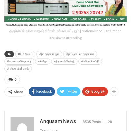
திருச்சியில் நவீன மாடூலர் கிச்சன் -உங்கள் வீட்டிலும் | National Modular Kitchen
#business #trending
80'S பில்டப்
ஆர்.சுந்தர்ராஜன்
ஆர்ட்டிஸ்ட்ஸ்: சந்தானம்
கே.எஸ். ரவிக்குமார்
சங்கீதா
சந்தானம் செய்தி
சினிமா செய்தி
சினிமா விமர்சனம்
0
Share
Facebook
Twitter
Google+
Angusam News
8535 Posts
28
Comments