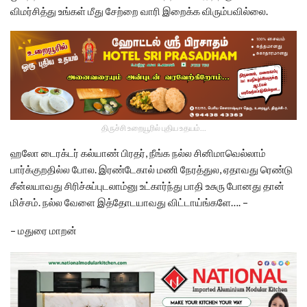
விமர்சித்து உங்கள் மீது சேற்றை வாரி இறைக்க விரும்பவில்லை.
திருச்சி உறையூரில் புதிய உதயம்...
ஹலோ டைரக்டர் கல்யாண் பிரதர், நீங்க நல்ல சினிமாவெல்லாம்
பார்க்குறதில்ல போல. இரண்டேகால் மணி நேரத்துல, ஏதாவது ரெண்டு
சீன்லயாவது சிரிச்சுப்புடலாம்னு உட்கார்ந்து பாதி உசுரு போனது தான்
மிச்சம். நல்ல வேளை இத்தோடயாவது விட்டாய்ங்களே…. –
– மதுரை மாறன்