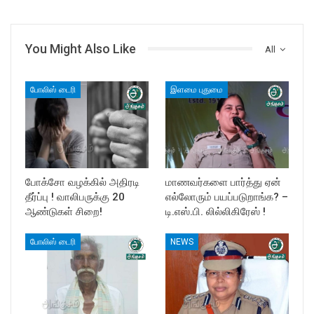
You Might Also Like
All
போலிஸ் டைரி
இளமை புதுமை
போக்சோ வழக்கில் அதிரடி
மாணவர்களை பார்த்து ஏன்
தீர்ப்பு ! வாலிபருக்கு 20
எல்லோரும் பயப்படுறாங்க? –
ஆண்டுகள் சிறை!
டி.எஸ்.பி. லில்லிகிரேஸ் !
போலிஸ் டைரி
NEWS