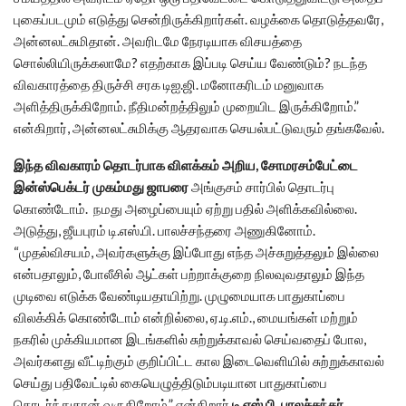
புகைப்படமும் எடுத்து சென்றிருக்கிறார்கள். வழக்கை தொடுத்தவரே,
அன்னலட்சுமிதான். அவரிடமே நேரடியாக விசயத்தை
சொல்லியிருக்கலாமே? எதற்காக இப்படி செய்ய வேண்டும்? நடந்த
விவகாரத்தை திருச்சி சரக டிஐ.ஜி. மனோகரிடம் மனுவாக
அளித்திருக்கிறோம். நீதிமன்றத்திலும் முறையிட இருக்கிறோம்.”
என்கிறார், அன்னலட்சுமிக்கு ஆதரவாக செயல்பட்டுவரும் தங்கவேல்.
இந்த விவகாரம் தொடர்பாக விளக்கம் அறிய, சோமரசம்பேட்டை
இன்ஸ்பெக்டர் முகம்மது ஜாபரை
அங்குசம் சார்பில் தொடர்பு
கொண்டோம். நமது அழைப்பையும் ஏற்று பதில் அளிக்கவில்லை.
அடுத்து, ஜீயபுரம் டி.எஸ்.பி. பாலச்சந்தரை அணுகினோம்.
“முதல்விசயம், அவர்களுக்கு இப்போது எந்த அச்சுறுத்தலும் இல்லை
என்பதாலும், போலீசில் ஆட்கள் பற்றாக்குறை நிலவுவதாலும் இந்த
முடிவை எடுக்க வேண்டியதாயிற்று. முழுமையாக பாதுகாப்பை
விலக்கிக் கொண்டோம் என்றில்லை, ஏ.டி.எம்., மையங்கள் மற்றும்
நகரில் முக்கியமான இடங்களில் சுற்றுக்காவல் செய்வதைப் போல,
அவர்களது வீட்டிற்கும் குறிப்பிட்ட கால இடைவெளியில் சுற்றுக்காவல்
செய்து பதிவேட்டில் கையெழுத்திடும்படியான பாதுகாப்பை
தொடர்ந்துதான் வருகிறோம்.” என்கிறார்
டி.எஸ்.பி. பாலச்சந்தர்.