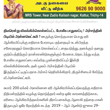
தங்கம் முழுமையான மதிப்பை பெறும் திருச்சி Livya Shree Gold Bankers
திடீரென்று விலக்கிக்கொள்ளப்பட்ட போலீசு பாதுகாப்பு ! அச்சத்தின்
பிடியில் அன்னலெட்சுமி ?
ஊருக்கு சொந்தமான பொது ஏரி
ஆக்கிரமிப்புக்கு எதிராக போராடிய தந்தையும் உடன்பிறந்த
சகோதரனும் கொடூரமாக கொல்லப்பட்டதையடுத்து, தனக்கும் தனது
குடும்பத்திற்கும் நான்காண்டுகளுக்கும் மேலாக, தொடர்ந்து வந்த
போலீசு பாதுகாப்பை எவ்வித முன்னறிவிப்பும் இன்றி
விலக்கிக்கொண்டதன் மூலம் அச்சத்தின் பிடியில்
இருத்தப்பட்டிருப்பதாக அச்சம் தெரிவிக்கிறார், திருச்சியைச் சேர்ந்த
வீ.அன்னலெட்சுமி.
சுமார் 200 ஏக்கர் அளவிலான ஏரி ஆக்கிரமிக்கப்படுவதற்கு எதிராக
நீதிமன்றத்தில் வழக்கு தொடுத்தார் என்ற ஒரே காரணத்திற்காக,
ஏரியை ஆக்கிரமித்தவர்களின் தீராப்பகைக்கு ஆளாகி தந்தை மகன்
இருவரும் ஒரே நேரத்தில் கடந்த 2019 – ஆம் ஆண்டு ஜுலை 29-