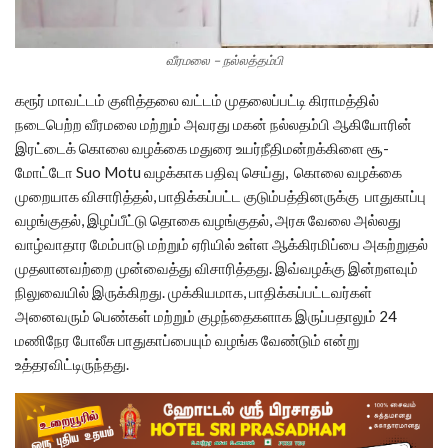
வீரமலை – நல்லத்தம்பி
கரூர் மாவட்டம் குளித்தலை வட்டம் முதலைப்பட்டி கிராமத்தில்
நடைபெற்ற வீரமலை மற்றும் அவரது மகன் நல்லதம்பி ஆகியோரின்
இரட்டைக் கொலை வழக்கை மதுரை உயர்நீதிமன்றக்கிளை சூ-
மோட்டோ Suo Motu வழக்காக பதிவு செய்து, கொலை வழக்கை
முறையாக விசாரித்தல், பாதிக்கப்பட்ட குடும்பத்தினருக்கு பாதுகாப்பு
வழங்குதல், இழப்பீட்டு தொகை வழங்குதல், அரசு வேலை அல்லது
வாழ்வாதார மேம்பாடு மற்றும் ஏரியில் உள்ள ஆக்கிரமிப்பை அகற்றுதல்
முதலானவற்றை முன்வைத்து விசாரித்தது. இவ்வழக்கு இன்றளவும்
நிலுவையில் இருக்கிறது. முக்கியமாக, பாதிக்கப்பட்டவர்கள்
அனைவரும் பெண்கள் மற்றும் குழந்தைகளாக இருப்பதாலும் 24
மணிநேர போலீசு பாதுகாப்பையும் வழங்க வேண்டும் என்று
உத்தரவிட்டிருந்தது.