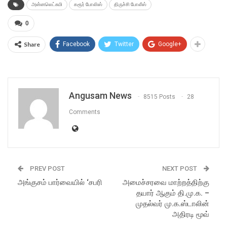
அன்னலெட்சுமி
கரூர் போலிஸ்
திருச்சி போலீஸ்
0
Share
Facebook
Twitter
Google+
Angusam News
8515 Posts
28
Comments
PREV POST
NEXT POST
அங்குசம் பார்வையில் ‘சபரி
அமைச்சரவை மாற்றத்திற்கு
தயார் ஆகும் தி.மு.க. –
முதல்வர் மு.க.ஸ்டாலின்
அதிரடி மூவ்