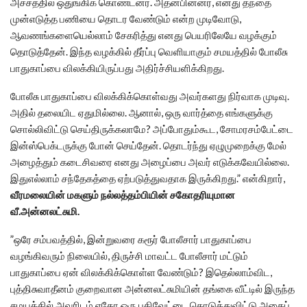
அச்சத்தில் ஒதுங்கிக் கொண்டனர். அதன்பின்னர், எனது தந்தை
முன்எடுத்த பணியை தொடர வேண்டும் என்ற முடிவோடு,
ஆவணங்களையெல்லாம் சேகரித்து எனது பெயரிலேயே வழக்கும்
தொடுத்தேன். இந்த வழக்கில் தீர்ப்பு வெளியாகும் சமயத்தில் போலீசு
பாதுகாப்பை விலக்கியிருப்பது அதிர்ச்சியளிக்கிறது.
போலீசு பாதுகாப்பை விலக்கிக்கொள்வது அவர்களது நிர்வாக முடிவு.
அதில் தலையிட ஏதுமில்லை. ஆனால், ஒரு வார்த்தை எங்களுக்கு
சொல்லிவிட்டு செய்திருக்கலாமே? அப்போதும்கூட, சோமரசம்பேட்டை
இன்ஸ்பெக்டருக்கு போன் செய்தேன். தொடர்ந்து ஏழுமுறைக்கு மேல்
அழைத்தும் கடைசிவரை எனது அழைப்பை அவர் எடுக்கவேயில்லை.
இதுஎல்லாம் சந்தேகத்தை ஏற்படுத்துவதாக இருக்கிறது.” என்கிறார்,
வீரமலையின் மகளும் நல்லத்தம்பியின் சகோதரியுமான
வீ.அன்னலட்சுமி.
”ஒரே சம்பவத்தில், இன்றுவரை கரூர் போலீசார் பாதுகாப்பை
வழங்கிவரும் நிலையில், திருச்சி மாவட்ட போலீசார் மட்டும்
பாதுகாப்பை ஏன் விலக்கிக்கொள்ள வேண்டும்? இதெல்லாம்விட,
புத்திசுவாதீனம் குறைவான அன்னலட்சுமியின் தங்கை வீட்டில் இருந்த
சமயத்தில் அவரிடம் ஏதோ ஒரு பதிவேட்டை கொடுத்துவிட்டு அதைப்