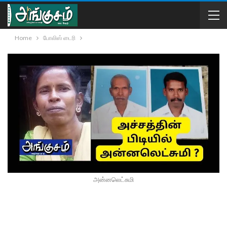
Home
போலிஸ் டைரி
அன்னலெட்சுமி