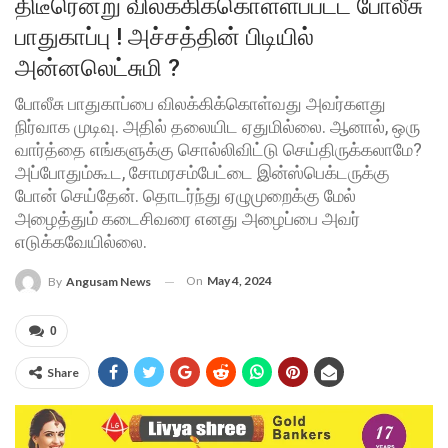
திடீரென்று விலக்கிக்கொள்ளப்பட்ட போலீசு
பாதுகாப்பு ! அச்சத்தின் பிடியில்
அன்னலெட்சுமி ?
போலீசு பாதுகாப்பை விலக்கிக்கொள்வது அவர்களது
நிர்வாக முடிவு. அதில் தலையிட ஏதுமில்லை. ஆனால், ஒரு
வார்த்தை எங்களுக்கு சொல்லிவிட்டு செய்திருக்கலாமே?
அப்போதும்கூட, சோமரசம்பேட்டை இன்ஸ்பெக்டருக்கு
போன் செய்தேன். தொடர்ந்து ஏழுமுறைக்கு மேல்
அழைத்தும் கடைசிவரை எனது அழைப்பை அவர்
எடுக்கவேயில்லை.
On
May 4, 2024
By
Angusam News
0
Share