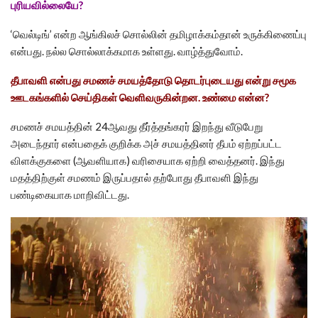
புரியவில்லையே?
‘வெல்டிங்’ என்ற ஆங்கிலச் சொல்லின் தமிழாக்கம்தான் உருக்கிணைப்பு
என்பது. நல்ல சொல்லாக்கமாக உள்ளது. வாழ்த்துவோம்.
தீபாவளி என்பது சமணச் சமயத்தோடு தொடர்புடையது என்று சமூக
ஊடகங்களில் செய்திகள் வெளிவருகின்றன. உண்மை என்ன?
சமணச் சமயத்தின் 24ஆவது தீர்த்தங்கரர் இறந்து வீடுபேறு
அடைந்தார் என்பதைக் குறிக்க அச் சமயத்தினர் தீபம் ஏற்றப்பட்ட
விளக்குகளை (ஆவளியாக) வரிசையாக ஏற்றி வைத்தனர். இந்து
மதத்திற்குள் சமணம் இருப்பதால் தற்போது தீபாவளி இந்து
பண்டிகையாக மாறிவிட்டது.