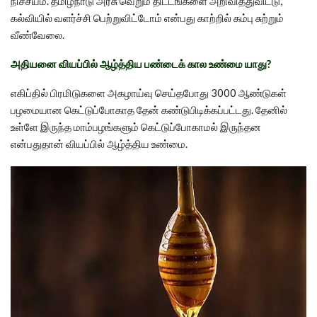
நிச்சயம். தமிழ்நாடு அரசு வெறும் திட்டங்களை அறிவித்துவிட்டு,
கல்வியில் வளர்ச்சி பெற்றுவிட்டோம் என்பது காற்றில் கம்பு சுற்றும்
வீண்வேலை.
அதியனை வியப்பில் ஆழ்த்திய பண்டைக் கால உண்மை யாது?
எகிப்தில் பிரமிடுகளை அகழாய்வு செய்தபோது 3000 ஆண்டுகள்
பழமையான கெட்டுப்போகாத தேன் கண்டுபிடிக்கப்பட்டது. தேனில்
உள்ளே இருந்த மாம்பழங்களும் கெட்டுப்போகாமல் இருந்தன
என்பதுதான் வியப்பில் ஆழ்த்திய உண்மை.