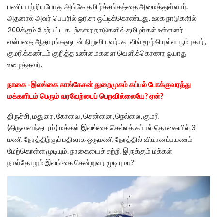
பணியாற்றியபோது அங்கே தமிழ்ச்சங்கத்தை அமைத்துள்ளார்.
அதனால் அவர் பெயரில் ஒரிசா ஒட்டிக்கொண்டது. உலக நாடுகளில்
200க்கும் மேற்பட்ட கடற்கரை நாடுகளில் தமிழர்கள் உள்ளனர்
என்பதை ஆதாரங்களுடன் நிறுவியவர். கடலில் மூழ்கியுள்ள பூம்புகார்,
குமரிக்கண்டம் குறித்த உண்மைகளை வெளிக்கொணர ஓயாது
உழைத்தவர்.
நாகை -இலங்கை காங்கேசன் துறைமுகம் கப்பல் போக்குவரத்து
மக்களிடம் பெரும் வரவேற்பைப் பெறவில்லையே? ஏன்?
திருச்சி, மதுரை, கோவை, சென்னை, நெல்லை, குமரி
(திருவனந்தபுரம்) மக்கள் இலங்கை செல்லக் கப்பல் தொகையில் 3
மணி நேரத்திற்குப் பதிலாக ஒருமணி நேரத்தில் விமானப்பயணம்
மேற்கொள்ள முடியும். நாகையைச் சுற்றி இருக்கும் மக்கள்
நாள்தோறும் இலங்கை சென்றுவர முடியுமா?