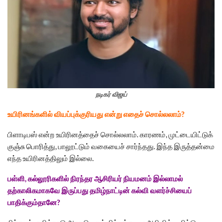
நடிகர் விஜய்
உயிரினங்களில் வியப்புக்குரியது என்று எதைச் சொல்லலாம்?
பிளாடிபஸ் என்ற உயிரினத்தைச் சொல்லலாம். காரணம், முட்டையிட்டுக்
குஞ்சு பொரித்து, பாலூட்டும் வகையைச் சார்ந்தது. இந்த இருத்தன்மை
எந்த உயிரினத்திலும் இல்லை.
பள்ளி, கல்லூரிகளில் நிரந்தர ஆசிரியர் நியமனம் இல்லாமல்
தற்காலிகமாகவே இருப்பது தமிழ்நாட்டின் கல்வி வளர்ச்சியைப்
பாதிக்கும்தானே?