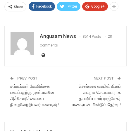
Share
Facebook
Twitter
Google+
Angusam News
8514 Posts
28
Comments
PREV POST
NEXT POST
சங்கங்கள் கோரிக்கை
சென்னை ரைபிள் கிளப்
வைப்பதற்கு முன்பாகவே
கவுரவ செயலாளராக
அக்கோரிக்கையை
தயாரிப்பாளர் ராஜ்சேகர்
நிறைவேற்றியவர் கலைஞர்!
பாண்டியன் மீண்டும் தேர்வு !