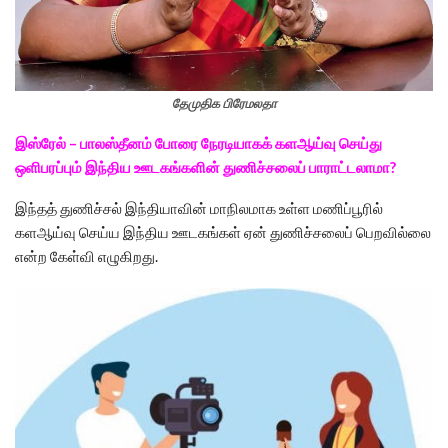
தேமுதிக பிரேமலதா
இஸ்ரேல் – பாலஸ்தீனம் போரை நேரடியாகக் களஆய்வு செய்து
ஒளிபரப்பும் இந்திய ஊடகங்களின் துணிச்சலைப் பாராட்டலாமா?
இந்தத் துணிச்சல் இந்தியாவின் மாநிலமாக உள்ள மணிப்பூரில்
களஆய்வு செய்ய இந்திய ஊடகங்கள் ஏன் துணிச்சலைப் பெறவில்லை
என்ற கேள்வி எழுகிறது.