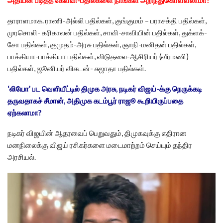
அதியன் படித்த கேள்வி-பதில்களை நாங்கள் அறிந்துகொள்ளலாமா?
தாராளமாக. ராணி-அல்லி பதில்கள், குங்குமம் – பராசக்தி பதில்கள்,
முரசொலி- கரிகாலன் பதில்கள், சாவி-சாவியின் பதில்கள், துக்ளக்-
சோ பதில்கள், குமுதம்-அரசு பதில்கள், ஞாநி-மனிதன் பதில்கள்,
பாக்கியா-பாக்கியா பதில்கள், விடுதலை-ஆசிரியர் (வீரமணி)
பதில்கள், ஜூனியர் விகடன்- சுஜாதா பதில்கள்.
‘லியோ’ பட வெளியீட்டில் திமுக அரசு, நடிகர் விஜய்-க்கு நெருக்கடி
தருவதாகச் சீமான், அதிமுக கடம்பூர் ராஜூ கூறியிருப்பதை
ஏற்கலாமா?
நடிகர் விஜயின் ஆதரவைப் பெறுவதும், திமுகவுக்கு எதிரான
மனநிலைக்கு விஜய் ரசிகர்களை மடைமாற்றம் செய்யும் தந்திர
அரசியல்.