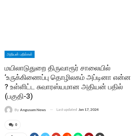
அதியன் பதில்கள்
மயிலாடுதுறை திருவாரூர் சாலையில்
‘உருக்கிணைப்பு தொழிலகம் அப்டினா என்ன
? உள்ளிட்ட சுவாரஸ்யமான அதியன் பதில்
(பகுதி-3)
Last updated
Jan 17, 2024
By
Angusam News
0