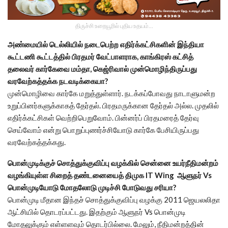
திருச்சி உறையூரில் புதிய உதயம்...
அண்மையில் டெல்லியில் நடைபெற்ற எதிர்க்கட்சிகளின் இந்தியா
கூட்டணி கூட்டத்தில் பிரதமர் வேட்பாளராக, காங்கிரஸ் கட்சித்
தலைவர் கார்கேவை மம்தா, கெஜ்ரிவால் முன்மொழிந்திருப்பது
வரவேற்கத்தக்க நடவடிக்கையா?
முன்மொழிவை கார்கே மறுத்துள்ளார். நடக்கப்போவது நாடாளுமன்ற
உறுப்பினர்களுக்காகத் தேர்தல். பிரதமருக்கான தேர்தல் அல்ல. முதலில்
எதிர்க்கட்சிகள் வெற்றிபெறுவோம். பின்னர்ப் பிரதமரைத் தேர்வு
செய்வோம் என்று பொறுப்புணர்ச்சியோடு கார்கே பேசியிருப்பது
வரவேற்கத்தக்கது.
பொன்முடிக்குச் சொத்துக்குவிப்பு வழக்கில் சென்னை உயர்நீதிமன்றம்
வழங்கியுள்ள சிறைத் தண்டனையைத் திமுக IT Wing ஆளுநர் Vs
பொன்முடியோடு மோதலோடு முடிச்சி போடுவது சரியா?
பொன்முடி மீதான இந்தச் சொத்துக்குவிப்பு வழக்கு 2011 ஜெயலலிதா
ஆட்சியில் தொடரப்பட்டது. இதற்கும் ஆளுநர் Vs பொன்முடி
மோதலுக்கும் எள்ளளவும் தொடர்பில்லை. மேலும், நீதிமன்றத்தின்