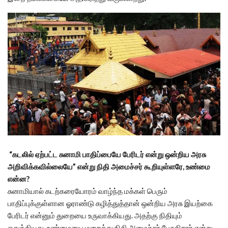
“கடலில் ஏற்பட்ட சுனாமி பாதிப்பையே பேரிடர் என்று ஒன்றிய அரசு
அறிவிக்கவில்லையே” என்று நிதி அமைச்சர் கூறியுள்ளரே, உண்மை
என்ன?
சுனாமியால் கடற்கரையோரம் வாழ்ந்த மக்கள் பெரும்
பாதிப்புக்குள்ளான ஓராண்டு கழித்துத்தான் ஒன்றிய அரசு இயற்கை
பேரிடர் என்னும் துறையை உருவாக்கியது. அதற்கு நிதியும்
ஒதுக்கியது. உண்மையை மறைத்து நிதி அமைச்சர் பேசுகிறார் என்று