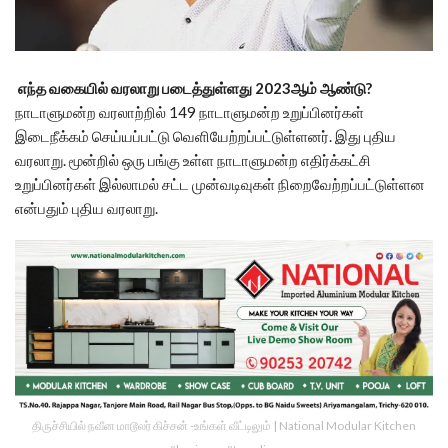
எந்த வகையில் வரலாறு படைத்துள்ளது 2023ஆம் ஆண்டு?
நாடாளுமன்ற வரலாற்றில் 149 நாடாளுமன்ற உறுப்பினர்கள்
இடைநீக்கம் செய்யப்பட்டு வெளியேற்றப்பட்டுள்ளனர். இது புதிய
வரலாறு. மூன்றில் ஒரு பங்கு உள்ள நாடாளுமன்ற எதிர்க்கட்சி
உறுப்பினர்கள் இல்லாமல் சட்ட முன்வடிவுகள் நிறைவேற்றப்பட்டுள்ளன
என்பதும் புதிய வரலாறு.
திருச்சியில் நவீன மாடூலர் கிச்சன் -உங்கள் வீட்டிலும் | National Modular Kitchen