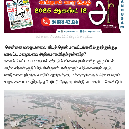
இந்த வார August 12 அங்குசம் இதழில்…
சென்னை மழையளவை விடத் தென் மாவட்டங்களில் தூத்துக்குடி
மாவட்ட மழையளவு அதிகமாக இருந்துள்ளதே?
உலகம் வெப்பமயமாதலால் ஏற்படும் விளைவுகள் என்று சூழலியல்
ஆர்வலர்கள் குறிப்பிடுகின்றனர். என்றாலும் வீடுகளையும் ஆடு,
மாடுகளை இழந்து வாடும் தூத்துக்குடி மக்களுக்கு நம் அனைவரும்
உறுதுணையாக இருந்து பேரிடரிலிருந்து மீண்டு வர உதவிட வேண்டும்.