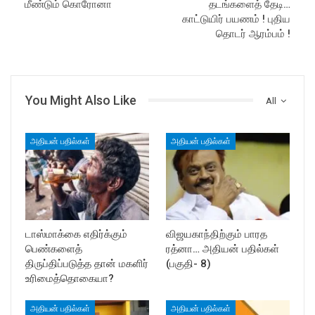
மீண்டும் கொரோனா
தடங்களைத் தேடி…
காட்டுயிர் பயணம் ! புதிய
தொடர் ஆரம்பம் !
You Might Also Like
All
அதியன் பதில்கள்
அதியன் பதில்கள்
டாஸ்மாக்கை எதிர்க்கும்
விஜயகாந்திற்கும் பாரத
பெண்களைத்
ரத்னா… அதியன் பதில்கள்
திருப்திப்படுத்த தான் மகளிர்
(பகுதி- 8)
உரிமைத்தொகையா?
அதியன் பதில்கள்
அதியன் பதில்கள்