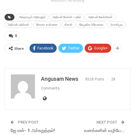
#business #trending
அங்குசமும் அதியனும்
அதியன் கேள்வி - பதில்
அதியன் கேள்விகள்
அதியன் பதில்கள்
கேரளா சபரிமலை
சீமான்
தேமுதிக பிரேமலதா
பொன்முடி
0
Share
Facebook
Twitter
Google+
Angusam News
8528 Posts
28
Comments
PREV POST
NEXT POST
ஜே.என்- 1 அச்சுறுத்தல்!
வனங்களின் வழியே…