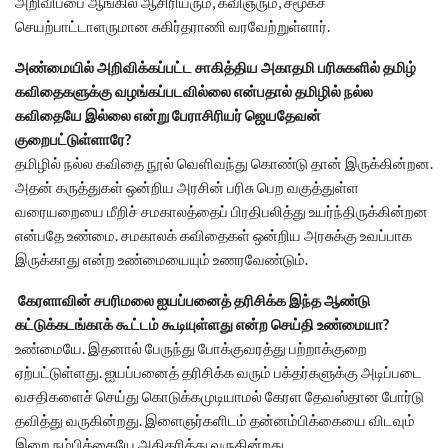
அறிவிப்பை ஆங்கில ஆசிரியரும், கவிஞரும், சமூகச்
செயற்பாட்டாளருமான சுகிர்தராணி வரவேற்றுள்ளார்.
அண்மையில் அறிவிக்கப்பட்ட சாகித்திய அகாதமி பரிசுகளில் தமிழ்
கவிதைகளுக்கு வழங்கப்படவில்லை என்பதால் தமிழில் நல்ல
கவிதையே இல்லை என்று பேராசிரியர் ஜெயதேவன்
குறைபட்டுள்ளாரே?
தமிழில் நல்ல கவிதை நூல் வெளிவந்து கொண்டு தான் இருக்கின்றன.
அதன் கருத்துகள் ஒன்றிய அரசின் பரிசு பெற வகுத்துள்ள
வரையறையை மீறிச் சமகாலத்தைப் பிரதிபலித்து உயர்ந்திருக்கின்றன
என்பதே உண்மை. சமகாலக் கவிதைகள் ஒன்றிய அரசுக்கு உவப்பாக
இருக்காது என்ற உண்மையையும் உணரவேண்டும்.
கேரளாவின் சபரிமலை ஐயப்பனைத் தரிசிக்க இந்த ஆண்டு
கட்டுக்கடங்காக் கூட்டம் கூடியுள்ளது என்ற செய்தி உண்மையா?
உண்மையே. இதனால் பேருந்து போக்குவரத்து பற்றாக்குறை
ஏற்பட்டுள்ளது. ஐயப்பனைத் தரிசிக்க வரும் பக்தர்களுக்கு அடிப்படை
வசதிகளைச் செய்து கொடுக்கமுடியாமல் கேரள தேவஸ்தான போர்டு
தவித்து வருகின்றது. இளைஞர்களிடம் தன்னம்பிக்கையை விடவும்
இறை நம்பிக்கையே அதிகரித்து வருகின்றது.