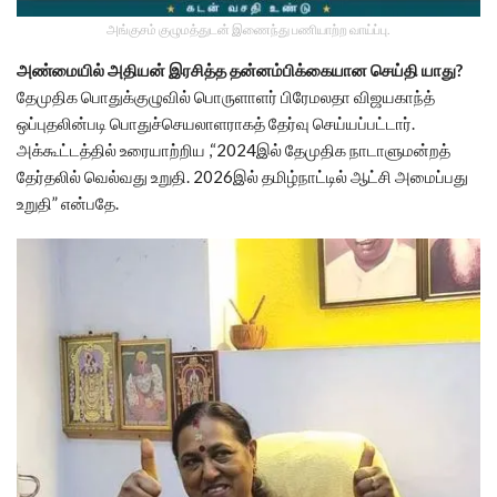
அங்குசம் குழுமத்துடன் இணைந்து பணியாற்ற வாய்ப்பு.
அண்மையில் அதியன் இரசித்த தன்னம்பிக்கையான செய்தி யாது?
தேமுதிக பொதுக்குழுவில் பொருளாளர் பிரேமலதா விஜயகாந்த்
ஒப்புதலின்படி பொதுச்செயலாளராகத் தேர்வு செய்யப்பட்டார்.
அக்கூட்டத்தில் உரையாற்றிய ,“2024இல் தேமுதிக நாடாளுமன்றத்
தேர்தலில் வெல்வது உறுதி. 2026இல் தமிழ்நாட்டில் ஆட்சி அமைப்பது
உறுதி” என்பதே.