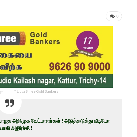
0
ம் திருச்சி Livya Shree Gold Bankers
ல் பாஜக அதிமுக வேட்பாளர்கள் ! அடுத்தடுத்து வீடியோ
ாகி அதிர்ச்சி !