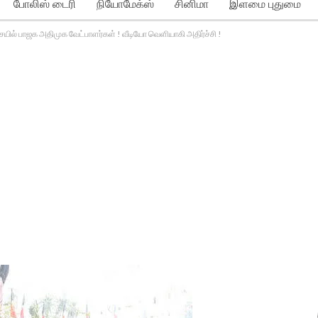
போலிஸ் டைரி
நியோமேக்ஸ்
சினிமா
இளமை புதுமை
்சையில் பாஜக அதிமுக வேட்பாளர்கள் ! வீடியோ வெளியாகி அதிர்ச்சி !