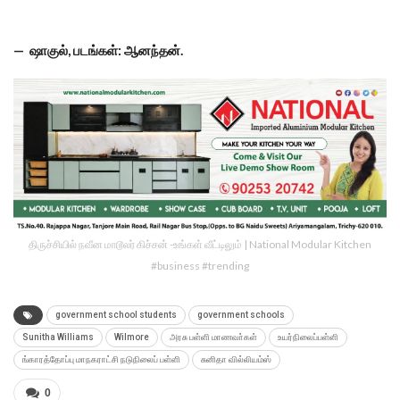
— ஷாகுல், படங்கள்: ஆனந்தன்.
திருச்சியில் நவீன மாடூலர் கிச்சன் -உங்கள் வீட்டிலும் | National Modular Kitchen
#business #trending
government school students
government schools
Sunitha Williams
Wilmore
அரசு பள்ளி மாணவா்கள்
உயர்நிலைப்பள்ளி
ங்காரத்தோப்பு மாநகராட்சி நடுநிலைப் பள்ளி
சுனிதா வில்லியம்ஸ்
0