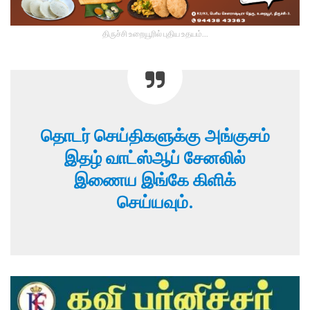
திருச்சி உறையூரில் புதிய உதயம்...
தொடர் செய்திகளுக்கு அங்குசம்
இதழ் வாட்ஸ்ஆப் சேனலில்
இணைய இங்கே கிளிக்
செய்யவும்.