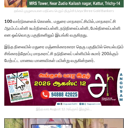
தங்கம் முழுமையான மதிப்பை பெறும் திருச்சி Livya Shree Gold Bankers
100
வார்டுகளைக் கொண்ட மதுரை மாநகராட்சியில், மாநகராட்சி
ஆரம்பப்பள்ளி உயர்நிலைப்பள்ளி, நடுநிலைப்பள்ளி, மேல்நிலைப்பள்ளி
என ஒவ்வொரு பகுதிகளிலும் இயங்கி வருகிறது.
இந்த நிலையில் மதுரை மஞ்ணக்காரகாரா தெரு பகுதியில் செயல்படும்
சிங்காரத்தோப்பு மாநகராட்சி நடுநிலைப் பள்ளியில் சுமார் 200க்கும்
மேற்பட்ட மாணவ மாணவிகள் பயின்று வருகின்றனர்.
இந்த வார August 12 அங்குசம் இதழில்…