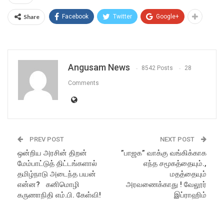
Share
Facebook
Twitter
Google+
Angusam News
8542 Posts
28
Comments
PREV POST
NEXT POST
ஒன்றிய அரசின் திறன்
”பாஜக” வாக்கு வங்கிக்காக
மேம்பாட்டுத் திட்டங்களால்
எந்த சமூகத்தையும்.,
தமிழ்நாடு அடைந்த பயன்
மதத்தையும்
என்ன? கனிமொழி
அரவணைக்காது ! வேலூர்
கருணாநிதி எம்.பி. கேள்வி!
இப்ராஹிம்