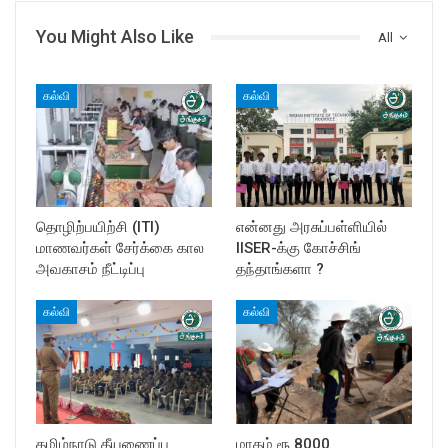
You Might Also Like
All
கல்வி
கல்வி
தொழிற்பயிற்சி (ITI)
என்னது அரசுப்பள்ளியில்
மாணவர்கள் சேர்க்கை கால
IISER-க்கு கோச்சிங்
அவகாசம் நீட்டிப்பு
தந்தாங்களா ?
கல்வி
கல்வி
தமிழ்நாடு தீயணைப்பு
மாதம் ரூ 8000