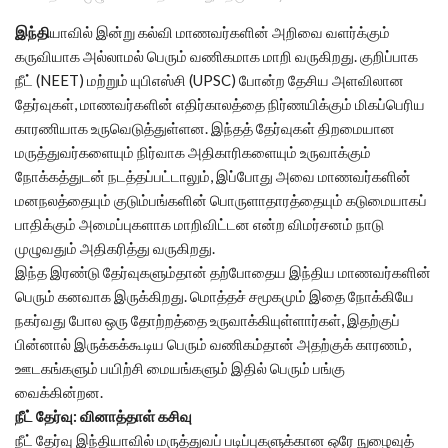
இந்தி
யாவில் இன்று கல்வி மாணவர்களின் அறிவை வளர்க்கும்
கருவியாக அல்லாமல் பெரும் வணிகமாக மாறி வருகிறது. குறிப்பாக
நீட் (NEET) மற்றும் யுபிஎஸ்சி (UPSC) போன்ற தேசிய அளவிலான
தேர்வுகள், மாணவர்களின் எதிர்காலத்தை நிர்ணயிக்கும் மிகப்பெரிய
காரணியாக உருவெடுத்துள்ளன. இந்தத் தேர்வுகள் திறமையான
மருத்துவர்களையும் நிர்வாக அதிகாரிகளையும் உருவாக்கும்
நோக்கத்துடன் நடத்தப்பட்டாலும், இப்போது அவை மாணவர்களின்
மனநலத்தையும் குடும்பங்களின் பொருளாதாரத்தையும் கடுமையாகப்
பாதிக்கும் அமைப்புகளாக மாறிவிட்டன என்ற விமர்சனம் நாடு
முழுவதும் அதிகரித்து வருகிறது.
இந்த இரண்டு தேர்வுகளும்தான் தற்போதைய இந்திய மாணவர்களின்
பெரும் கனவாக இருக்கிறது. மொத்தச் சமூகமும் இதை நோக்கியே
நகர்வது போல ஒரு தோற்றத்தை உருவாக்கியுள்ளார்கள், இதற்குப்
பின்னால் இருக்கக்கூடிய பெரும் வணிகம்தான் அதற்குக் காரணம்,
ஊடகங்களும் பயிற்சி மையங்களும் இதில் பெரும் பங்கு
வைக்கின்றன.
நீட் தேர்வு: வினாத்தாள் கசிவு
நீட் தேர்வு இந்தியாவில் மருத்துவப் படிப்புகளுக்கான ஒரே நுழைவுத்