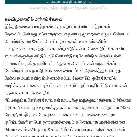
அங்குசம் குழுமத்துடன் இணைந்து பணியாற்ற வாய்ப்பு.
கல்விமுறையில் மாற்றம் தேவை
இந்த நிலையை மாற்ற கல்வி முறையில் பெரிய மாற்றங்கள்
தேவைப்படுகிறது. வினாத்தாள் பாதுகாப்பு முறைகள் வலுப்படுத்தப்பட
வேண்டும். மறு தேர்வு போன்ற முடிவுகள் மாணவர்களின்
மனநிலையை கருத்தில் கொண்டு எடுக்கப்பட வேண்டும். கோச்சிங்
மையங்களுக்கு கட்டுப்பாடு கொண்டுவரவேண்டும். அரசுப் பள்ளி
மாணவர்களுக்கு தனிப்பட்ட ஆதரவு அமைப்புகள் உருவாக்கப்பட
வேண்டும். மனநல ஆலோசனை மையங்கள் அனைத்து போட்டித்
தேர்வு மையங்களிலும் அமைக்கப்பட வேண்டும். ஒரே தேர்வில்
வாழ்க்கை முடிவடையும் நிலையை மாற்ற புதிய மதிப்பீட்டு முறைகள்
உருவாக்கப்பட வேண்டும்.
நீட் மற்றும் யுபிஎஸ்சி தேர்வுகள் நாட்டிற்கு மருத்துவர்களையும் நிர்வாக
அதிகாரிகளையும் உருவாக்குகின்றன என்பது உண்மை. ஆனால் அதே
நேரத்தில், இந்தத் தேர்வுகள் மாணவர்களின் மனநலத்தையும்
குடும்பங்களின் பொருளாதாரத்தையும் கடுமையாக பாதிக்கின்றன.
வினாத்தாள் கசிவு, மறு தேர்வு அச்சம், கடினமான வினாத்தாள்கள்,
கோச்சிங் மையங்களின் வணிகம் ஆகியவை மாணவர்களின்