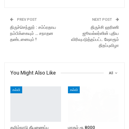
PREV POST
NEXT POST
திருச்செந்தூர் : சம்ப்ரதாய
திருச்சி ஹரிணி
நம்பிக்கையும் … சநாதன
ஜூவல்லர்ஸின் புதிய
தண்டனையும் !
விரிவுபடுத்தப்பட்ட ஷோரூம்
திறப்புவிழா
You Might Also Like
All
கல்வி
கல்வி
தமிழ்நாடு தீயணைப்பு
மாதம் ரூ 8000