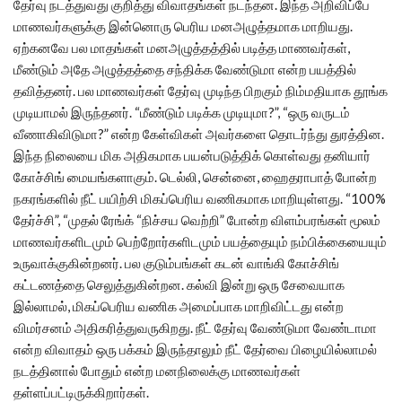
தேர்வு நடத்துவது குறித்து விவாதங்கள் நடந்தன. இந்த அறிவிப்பே
மாணவர்களுக்கு இன்னொரு பெரிய மனஅழுத்தமாக மாறியது.
ஏற்கனவே பல மாதங்கள் மனஅழுத்தத்தில் படித்த மாணவர்கள்,
மீண்டும் அதே அழுத்தத்தை சந்திக்க வேண்டுமா என்ற பயத்தில்
தவித்தனர். பல மாணவர்கள் தேர்வு முடிந்த பிறகும் நிம்மதியாக தூங்க
முடியாமல் இருந்தனர். “மீண்டும் படிக்க முடியுமா?”, “ஒரு வருடம்
வீணாகிவிடுமா?” என்ற கேள்விகள் அவர்களை தொடர்ந்து துரத்தின.
இந்த நிலையை மிக அதிகமாக பயன்படுத்திக் கொள்வது தனியார்
கோச்சிங் மையங்களாகும். டெல்லி, சென்னை, ஹைதராபாத் போன்ற
நகரங்களில் நீட் பயிற்சி மிகப்பெரிய வணிகமாக மாறியுள்ளது. “100%
தேர்ச்சி”, “முதல் ரேங்க் “நிச்சய வெற்றி” போன்ற விளம்பரங்கள் மூலம்
மாணவர்களிடமும் பெற்றோர்களிடமும் பயத்தையும் நம்பிக்கையையும்
உருவாக்குகின்றனர். பல குடும்பங்கள் கடன் வாங்கி கோச்சிங்
கட்டணத்தை செலுத்துகின்றன. கல்வி இன்று ஒரு சேவையாக
இல்லாமல், மிகப்பெரிய வணிக அமைப்பாக மாறிவிட்டது என்ற
விமர்சனம் அதிகரித்துவருகிறது. நீட் தேர்வு வேண்டுமா வேண்டாமா
என்ற விவாதம் ஒரு பக்கம் இருந்தாலும் நீட் தேர்வை பிழையில்லாமல்
நடத்தினால் போதும் என்ற மனநிலைக்கு மாணவர்கள்
தள்ளப்பட்டிருக்கிறார்கள்.