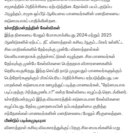
சமூகத்தில் அதிர்ச்சியை ஏற்படுத்தின. தோல்வி பயம், குடும்ப
அழுத்தம், சமூக ஒப்பீடு ஆகியவை மாணவர்களின் மனநிலையை
கடுமையாகப் பாதிக்கின்றன.
உச்சநீதிமன்றத்தின் கேள்விகள்
இந்த நிலையை மேலும் மோசமாக்கியது 2024 மற்றும் 2025
ஆண்டுகளில் ஏற்பட்ட நீட் வினாத்தாள் கசிவு ஆகும்.. பீகார் உள்ளிட்ட
சில மாநிலங்களில் தேர்வுக்கு முன்பே வினாத்தாள்கள்
வெளியானதாகக் குற்றச்சாட்டுகள் எழுந்தன. சில மாணவர்கள்
தேர்வுக்கு முன்பே கேள்விகளை பெற்றதாக விசாரணைகளில்
தெரியவருகிறது. இந்த செய்தி நாடு முழுவதும் மாணவர்களுக்கும்
பெற்றோர்களுக்கும் மிகப்பெரிய அதிர்ச்சியை ஏற்படுத்தியது. பல
மாதங்கள் கடுமையாக உழைத்துப் படித்த மாணவர்கள், “நேர்மையாக
படிப்பதற்கு அர்த்தமுண்டா?” என்ற கேள்வியை எழுப்பத் தொடங்கினர்.
உச்சநீதிமன்றமும் இந்த விவகாரத்தில் கடுமையான கேள்விகளை
எழுப்பியது. தேர்வு முறைமையின் நம்பகத்தன்மை குறித்த
சந்தேகங்கள் மாணவர்களின் மனநிலையை மேலும் சீர்குலைத்தன.
மீண்டும் படிக்கமுடியுமா
வினாத்தாள் கசிவு விவகாரத்துக்குப் பிறகு சில மையங்களில் மறு