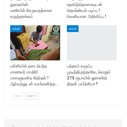
துறையின்
உதவித்தொகையுடன்
பணியில் சேருவதற்கான
தொல்லியல் படிப்பு !
கருத்தரங்கம்
வெளியான அறிவிப்பு !
கல்வி
கல்வி
பள்ளியில் நடைபெற்ற
பத்தாம் வகுப்பு
மாணவர் மாதிரி
முடித்திருந்தாலே, வெறும்
பாராளுமன்ற தேர்தல் !
275 ரூபாயில் ஓராண்டு
ஆர்வத்துடன் வாக்களித்த…
திறன் பயிற்சியா?
PREV
NEXT