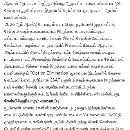
ஆனால் அதில் சுமார் ஐந்து அல்லது ஆறு லட்சம் மாணவர்கள் மட்டுமே
தேர்வு எழுதுகின்றனர். இறுதியில் தேர்ச்சி பெறுவது சுமார் ஆயிரம்
மாணவர்களே.
2026 ஆம் ஆண்டு மே மாதம் நடைபெற்ற யூபிஎஸ்சி முதற்கட்டத்
தேர்வு மிகவும் கடினமானதாக இருந்ததாக மாணவர்களும்
கல்வியாளர்களும் தெரிவித்தனர். இந்தத் தேர்வில் கேட்கப்பட்ட
கேள்விகள் வழக்கமான முறையில் இல்லாமல் மிகவும் ஆழமான
அடிப்படையில் அமைந்திருந்தன. நடப்பு நிகழ்வுகளையும் பழைய
பாடங்களையும் இணைத்து கேள்விகள் கேட்கப்பட்டன. பல கேள்விகள்
நீளமாகவும் சிக்கலாகவும் இருந்தன. மாணவர்கள் வழக்கமாகப்
பயன்படுத்தும் “Option Elimination” முறை பல இடங்களில் வேலை
செய்யவில்லை. குறிப்பாக CSAT பகுதி மிகவும் கடினமாக இருந்ததாக
பலர் தெரிவித்தனர். பல ஆண்டுகள் தயாராகியிருந்த
மாணவர்களுக்குக் கூட இந்தத் தேர்வு அதிர்ச்சியை ஏற்படுத்தியது.
கேள்விக்குறியாகும் சமவாய்ப்பு
யூபிஎஸ்சி மாணவர்களின் வாழ்க்கை முழுவதும் இந்தத் தேர்வை
மையப்படுத்தியே நகர்கிறது. பலர் வேலை வாய்ப்புகளை விட்டுவிட்டு
முழுநேரமாக படிக்கின்றனர். குடும்பத்திலிருந்து விலகி சென்னை,
டெல்லி போன்ற நகரங்களில் தங்கி படிக்கின்றனர். ஐந்து அல்லது ஆறு