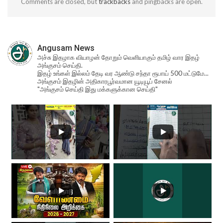
Comments are closed, but
trackbacks
and pingbacks are open.
Angusam News
அச்சு இதழாக வியாழன் தோறும் வெளியாகும் தமிழ் வார இதழ்
அங்குசம் செய்தி.
இதழ் உங்கள் இல்லம் தேடி வர ஆண்டு சந்தா ரூபாய் 500 மட்டுமே...
அங்குசம் இதழின் அதிகாரபூர்வமான யூடியூப் சேனல்
"அங்குசம் செய்தி இது மக்களுக்கான செய்தி"