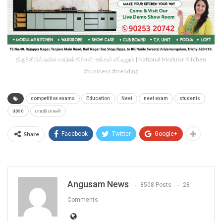
திருச்சியில் நவீன மாடூலர் கிச்சன் -உங்கள் வீட்டிலும் | National Modular Kitchen
#business #trending
competitive exams
Education
Neet
neet exam
students
upsc
பாரதி பாலன்
Share
Facebook
Twitter
Google+
Angusam News
8508 Posts
28
Comments