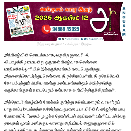
இந்த வார August 12 அங்குசம் இதழில்…
இந்நிகழ்வின் தொடக்கமாக, வருகிற ஜனவரி-4,
வியாழக்கிழமையன்று ஒருநாள் நிகழ்வாக சென்னை
மாநிலக்கல்லூரியில் இக்கருத்தரங்கம் நடைபெறுகிறது.
இதனைத்தொடர்ந்து, சென்னை, திருச்சிராப்பள்ளி, திருநெல்வேலி,
கோயம்புத்தூர் ஆகிய நான்கு மண்டலங்களிலும் அடுத்தடுத்து
கருத்தரங்குகள் நடைபெறும் என்பதாக அறிவித்திருக்கிறார்கள்.
இத்தொடர் நிகழ்வின் நோக்கம் குறித்து கல்வியாளரும் வரலாற்றுப்
பாதுகாப்பு இயக்கத்தை சேர்ந்தவருமான பு.பா. பிரின்ஸ் கஜேந்திர பாபு
பேசுகையில், “உலகம் முழுக்க தொல்லியல் ஆய்வுகள் உள்ளிட்ட பல்வேறு
தரவுகள் மூலம் மனிதகுல வரலாறு அறிவியல் அணுகுமுறையில்
எழுதப்படுகிறது. கடந்தகால நிகழ்வுகள்தான் எதிர்கால சவால்களை