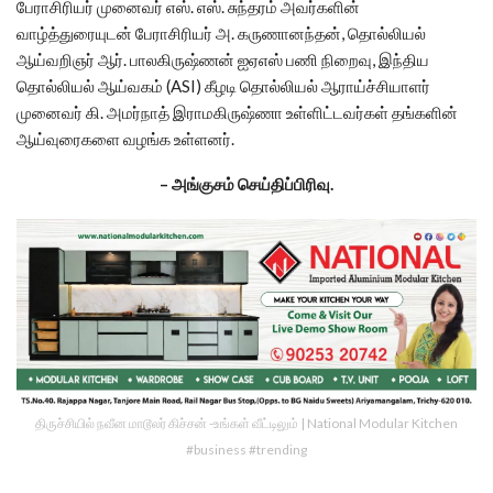
பேராசிரியர் முனைவர் எஸ். எஸ். சுந்தரம் அவர்களின்
வாழ்த்துரையுடன் பேராசிரியர் அ. கருணானந்தன், தொல்லியல்
ஆய்வறிஞர் ஆர். பாலகிருஷ்ணன் ஐஏஎஸ் பணி நிறைவு, இந்திய
தொல்லியல் ஆய்வகம் (ASI) கீழடி தொல்லியல் ஆராய்ச்சியாளர்
முனைவர் கி. அமர்நாத் இராமகிருஷ்ணா உள்ளிட்டவர்கள் தங்களின்
ஆய்வுரைகளை வழங்க உள்ளனர்.
– அங்குசம் செய்திப்பிரிவு.
திருச்சியில் நவீன மாடூலர் கிச்சன் -உங்கள் வீட்டிலும் | National Modular Kitchen
#business #trending