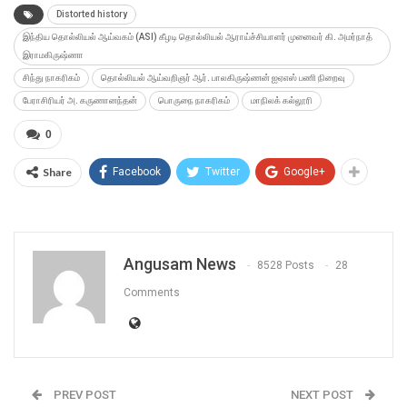
Distorted history
இந்திய தொல்லியல் ஆய்வகம் (ASI) கீழடி தொல்லியல் ஆராய்ச்சியாளர் முனைவர் கி. அமர்நாத்
இராமகிருஷ்ணா
சிந்து நாகரிகம்
தொல்லியல் ஆய்வறிஞர் ஆர். பாலகிருஷ்ணன் ஐஏஎஸ் பணி நிறைவு
பேராசிரியர் அ. கருணானந்தன்
பொருநை நாகரிகம்
மாநிலக் கல்லூரி
0
Share
Facebook
Twitter
Google+
Angusam News
8528 Posts
28
Comments
PREV POST
NEXT POST