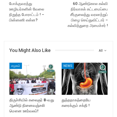
போக்குவரத்து
60 ஆண்டுகால கல்வி
ஊழியர்களின் வேலை
நிர்வாகக் கட்டமைப்பை
நிறுத்த போராட்டம் ! –
சீர்குலைத்து வரலாற்றுப்
பின்னணி என்ன?
பிழை செய்துவிட்டார் –
கல்வித்துறை அமைச்சர் !
You Might Also Like
All
சமூகம்
NEWS
திருச்சியில் கலைஞர் 8-வது
துத்தநாகத்தையே
ஆண்டு நினைவஞ்சலி
கரைக்கும் சக்தி !
மௌன ஊர்வலம்!