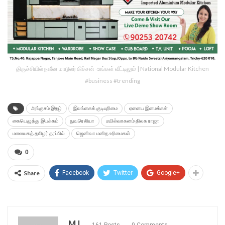
திருச்சியில் நவீன மாடூலர் கிச்சன் -உங்கள் வீட்டிலும் | National Modular Kitchen
#business #trending
அங்குசம் இதழ்
இலங்கைக் குடியுரிமை
ஏனைய இனமக்கள்
கையெழுத்து இயக்கம்
நுவரெலியா
மயில்வாகனம் திலக ராஜா
மலையகத் தமிழர் தரப்பில்
ஜெனிவா மனித உரிமைகள்
0
Share
Facebook
Twitter
Google+
M I
161 Posts
0 Comments