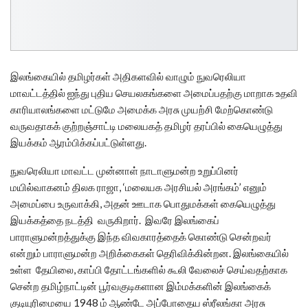
இலங்கையில் தமிழர்கள் அதிகளவில் வாழும் நுவரெலியா
மாவட்டத்தில் ஐந்து புதிய செயலகங்களை அமைப்பதற்கு மாறாக உதவி
காரியாலங்களை மட்டுமே அமைக்க அரசு முயற்சி மேற்கொண்டு
வருவதாகக் குற்றஞ்சாட்டி மலையகத் தமிழர் தரப்பில் கையெழுத்து
இயக்கம் ஆரம்பிக்கப்பட்டுள்ளது.
நுவரெலியா மாவட்ட முன்னாள் நாடாளுமன்ற உறுப்பினர்
மயில்வாகனம் திலக ராஜா, ‘மலையக அரசியல் அரங்கம்’ எனும்
அமைப்பை உருவாக்கி, அதன் ஊடாக பொதுமக்கள் கையெழுத்து
இயக்கத்தை நடத்தி வருகிறார். இவரே இலங்கைப்
பாராளுமன்றத்துக்கு இந்த விவகாரத்தைக் கொண்டு சென்றவர்
என்றும் பாராளுமன்ற அறிக்கைகள் தெரிவிக்கின்றன. இலங்கையில்
உள்ள தேயிலை, காப்பி தோட்டங்களில் கூலி வேலைச் செய்வதற்காக
சென்ற தமிழ்நாட்டின் பூர்வகுடிகளான இம்மக்களின் இலங்கைக்
குடியுரிமையை 1948 ம் ஆண்டே அப்போதைய ஸ்ரீலங்கா அரசு