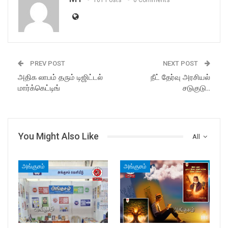
PREV POST
NEXT POST
அதிக லாபம் தரும் டிஜிட்டல்
நீட் தேர்வு அரசியல்
மார்க்கெட்டிங்
சடுகுடு..
You Might Also Like
All
அங்குசம்
அங்குசம்