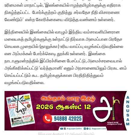
உரிமைகள் மாநாட்டில், ‘இலங்கையில் ஈழத்தமிழர்களுக்கு எதிராக
நிகழ்த்தப்பட்ட போர்க்குற்றம் குறித்து சர்வதேச நீதி விசாரணை
வேண்டும்’ என்ற கோரிக்கையை விடுத்த வண்ணம் உள்ளனர்.
இந்நிலையில் இலங்கையில் வாழும் இந்திய வம்சாவளியினரான
மலையகத் தமிழர்களுக்கு உள்நாட்டு நிர்வாக அமைப்பான பிரதேச
செயலக முறையில் (தாலுக்கா) உரிய வாய்ப்பு வழங்கப்படுவதில்லை
என அம்மக்கள் போர்க்கொடி தூக்கி உள்ளனர். இலங்கை
நாடாளுமன்றத்தில் இப்பிரச்சினை பேசப்பட்டு, அமைச்சரவையால்
அங்கீகரிக்கப்பட்டு ‘வர்த்தமானி’ எனும் அரசாணையிலும் பிரகட னம்
செய்யப்பட்டும் கூட தமிழர்களுக்கான பிரதிநிதித்துவம்
வழங்கப்படுவதில்லை.
இந்த வார August 12 அங்குசம் இதழில்…