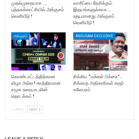
முதல்முறையாக .…
வாசிப்பை நேசிக்கும்
புத்தகக்காட்சியில் அங்குசம்
இதயங்களுக்காக …
வெளியீடு !
உதயமானது அங்குசம்
வெளியீடு !
அங்குசம்
ANGUSAM EXCLUSIVE
கொண்டாட்டத்திற்கான
சிக்கிய “மக்கள் பிச்சை”..
விழா அல்ல ! காத்திரமான
சிக்காத அதிகாரிகள் கரூர்
சமூக உரையாடலின்
களேபரம்
தொடக்கம் !
PREV
NEXT