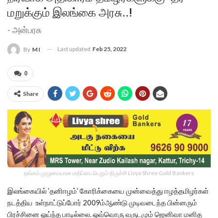
மறுக்கும் இலங்கை அரசு..!
- அன்பரசு
Last updated
Feb 25, 2022
By
M I
0
Share
தங்கம் முழுமையான மதிப்பை பெறும் திருச்சி Livya Shree Gold Bankers
இலங்கையில் ‘தனிஈழம்’ கோரிக்கையை முன்வைத்து ஈழத்தமிழர்கள்
நடத்திய உள்நாட்டுப்போர் 2009ம்ஆண்டு முடிவடைந்த பின்னரும்
பிரச்சினை ஓய்ந்த பாடில்லை. ஒவ்வொரு வருடமும் ஜெனிவா மனித