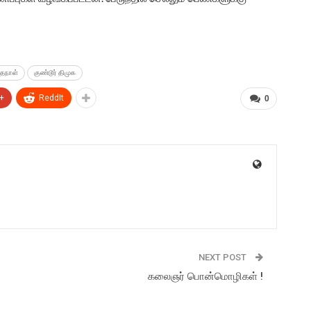
்தநாள்
குண்டூர் திமுக
+
ReddIt
0
NEXT POST
கலைஞர் பொன்மொழிகள் !