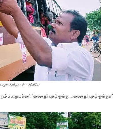
ைஞர் பிறந்தநாள் – இனிப்பு
றும் பொதுமக்கள் “கலைஞர் புகழ் ஓங்கு…. கலைஞர் புகழ் ஓங்குக”