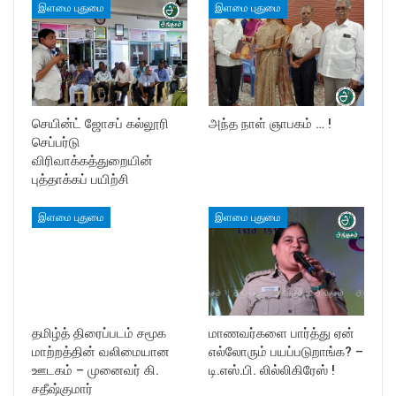
இளமை புதுமை
இளமை புதுமை
செயின்ட் ஜோசப் கல்லூரி
அந்த நாள் ஞாபகம் … !
செப்பர்டு
விரிவாக்கத்துறையின்
புத்தாக்கப் பயிற்சி
இளமை புதுமை
இளமை புதுமை
தமிழ்த் திரைப்படம் சமூக
மாணவர்களை பார்த்து ஏன்
மாற்றத்தின் வலிமையான
எல்லோரும் பயப்படுறாங்க? –
ஊடகம் – முனைவர் கி.
டி.எஸ்.பி. லில்லிகிரேஸ் !
சதீஷ்குமார்