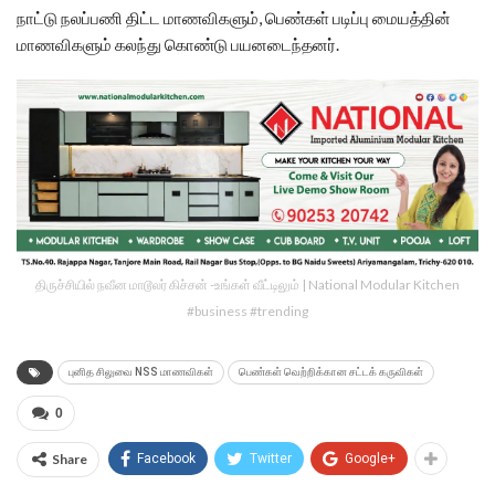
நாட்டு நலப்பணி திட்ட மாணவிகளும், பெண்கள் படிப்பு மையத்தின்
மாணவிகளும் கலந்து கொண்டு பயனடைந்தனர்.
திருச்சியில் நவீன மாடூலர் கிச்சன் -உங்கள் வீட்டிலும் | National Modular Kitchen
#business #trending
புனித சிலுவை NSS மாணவிகள்
பெண்கள் வெற்றிக்கான சட்டக் கருவிகள்
0
Share
Facebook
Twitter
Google+