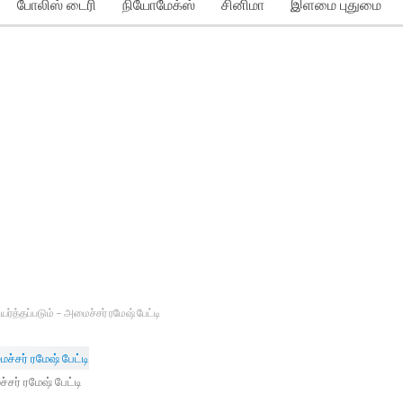
போலிஸ் டைரி
நியோமேக்ஸ்
சினிமா
இளமை புதுமை
ர்த்தப்படும் – அமைச்சர் ரமேஷ் பேட்டி
சர் ரமேஷ் பேட்டி