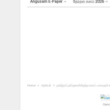
Angusam E-Paper
தேர்தல் களம் 2026
Home
அரசியல்
தமிழ்நாட்டின் தலைச்சிறந்த மாவட்டமாக தரம் உய
அமைச்