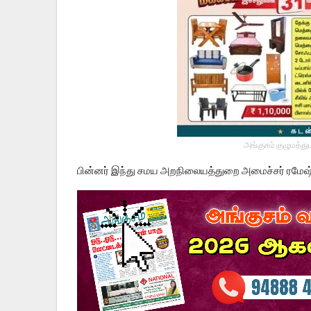
அங்குசம் குழுமத்து
பின்னர் இந்து சமய அறநிலையத்துறை அமைச்சர் ரமேஷ்