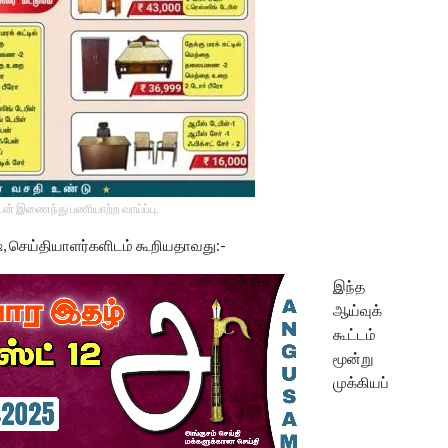
டன் இணைந்து பணியாற்ற வாய்ப்பு.
, செய்தியாளர்களிடம் கூறியதாவது:-
இந்த
ஆய்வுக்
கூட்டம்
மூன்று
முக்கியப்