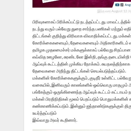
இந்த வார August 12 அ
பிரிவுகளாகப் பிரிக்கப்பட்டு நடத்தப்பட்டது. மாவட்டத்த
நடந்து வரும் பல்வேறு துறை சார்ந்த பணிகள் மற்றும் எ
திட்டங்கள் குறித்து விரிவாக விவாதிக்கப்பட்டது. மக்
கோரிக்கைகளையும், தேவைகளையும் அதிகாரிகளிடம் 
தமிழக முதலமைச்சர் மக்களுக்காகப் பல்வேறு சிறப்பான த
எவ்வித ஊழலோ, சுரண்டலோ இன்றி, தங்கு தடையின்றி
ஆய்வுக் கூட்டத்தின் முக்கிய நோக்கம். சுயநலத்திற
தேவைகளை அறிந்து திட்டங்கள் செயல்படுத்தப்படும்.
மக்களின் கோரிக்கைகளுக்கும், குடிநீர் உள்ளிட்ட பல்வேற
வகையில், இனிவரும் காலங்களில் ஒவ்வொரு மாதமும் அன
பங்கேற்கும் ஒருங்கிணைந்த ஆய்வுக் கூட்டம் கட்டாயம் 
மக்கள் பிரதிநிதிகள் மூலம் பெறப்படும் பொதுமக்களின்
கண்காணிக்கப்படும். இன்னும் ஐந்தாண்டுகளுக்குள் திரு
உயர்த்தப்படும்
இவ்வாறு அவர் கூறினார்.