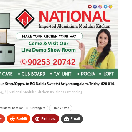
ீட்டிலும் | National Modular Kitchen #business #trending
Minister Ramesh
Srirangam
Trichy News
+
ReddIt
Pinterest
Email