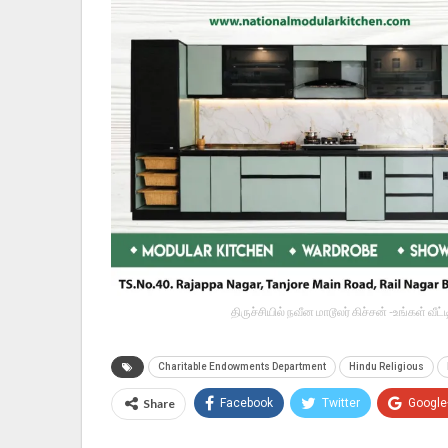
திருச்சியில் நவீன மாடூலர் கிச்சன் -உங்கள் வ
Charitable Endowments Department
Hindu Religious
Share
Facebook
Twitter
Google