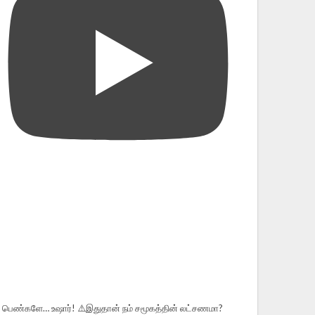
பெண்களே… உஷார்! ⚠️இதுதான் நம் சமூகத்தின் லட்சணமா?