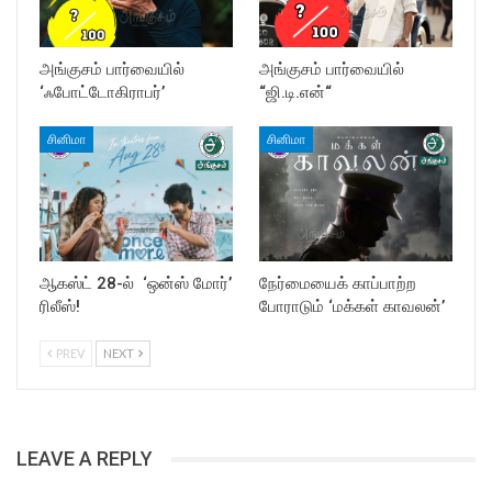
அங்குசம் பார்வையில்
அங்குசம் பார்வையில்
‘ஃபோட்டோகிராபர்’
“ஜி.டி.என்“
சினிமா
சினிமா
ஆகஸ்ட் 28-ல் ‘ஒன்ஸ் மோர்’
நேர்மையைக் காப்பாற்ற
ரிலீஸ்!
போராடும் ‘மக்கள் காவலன்’
PREV
NEXT
LEAVE A REPLY