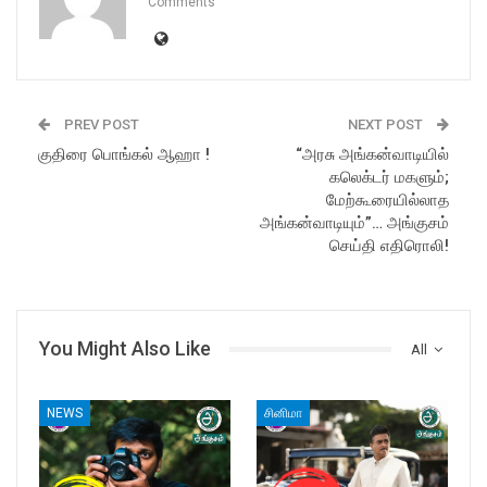
Comments
PREV POST
NEXT POST
குதிரை பொங்கல் ஆஹா !
“அரசு அங்கன்வாடியில்
கலெக்டர் மகளும்;
மேற்கூரையில்லாத
அங்கன்வாடியும்”… அங்குசம்
செய்தி எதிரொலி!
You Might Also Like
All
NEWS
சினிமா