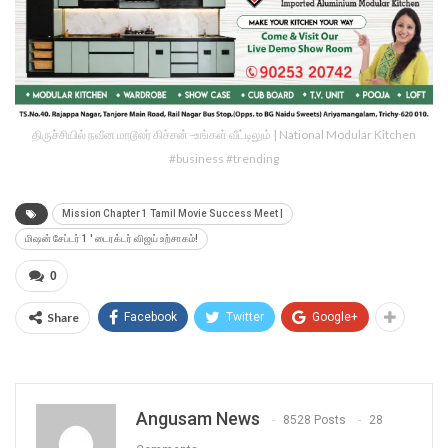
திருச்சியில் நவீன மாடூலர் கிச்சன் -உங்கள் வீட்டிலும் | National Modular Kitchen
#business #trending
Mission Chapter 1 Tamil Movie Success Meet |
மிஷன் சேப்டர் 1 ' டைரக்டர் விஜய் உற்சாகம்!
0
Share
Facebook
Twitter
Google+
Angusam News
8528 Posts
28