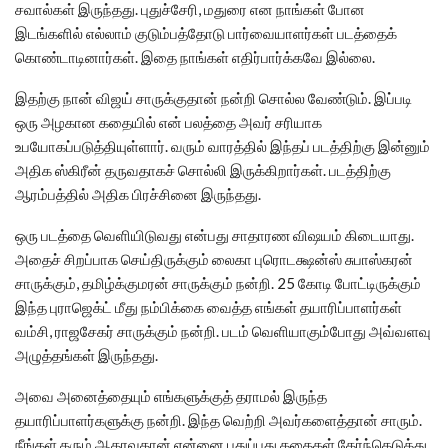
சவால்கள் இருந்தது. புதுச்சேரி, மதுரை என நாங்கள் போன
இடங்களில் எல்லாம் குடும்பத்தோடு பார்வையாளர்கள் படத்தைக்
கொண்டாடினார்கள். இதை நாங்கள் எதிர்பார்க்கவே இல்லை.
இதற்கு நான் விஜய் சாருக்குதான் நன்றி சொல்ல வேண்டும். இப்படி
ஒரு அழகான கதையில் என் பலத்தை அவர் சரியாக
உபயோகப்படுத்தியுள்ளார். வரும் வாரத்தில் இந்தப் படத்திற்கு இன்னும்
அதிக ஸ்கிரீன் தருவதாகச் சொல்லி இருக்கிறார்கள். படத்திற்கு
ஆரம்பத்தில் அதிக பிரச்சினை இருந்தது.
ஒரு படத்தை வெளியிடுவது என்பது சாதாரண விஷயம் கிடையாது.
அதைச் சிறப்பாக செய்திருக்கும் லைகா புரொடக்ஷன்ஸ் சுபாஸ்கரன்
சாருக்கும், தமிழ்க்குமரன் சாருக்கும் நன்றி. 25 கோடி போட்டிருக்கும்
இந்த புராஜெக்ட் மீது நம்பிக்கை வைத்த எங்கள் தயாரிப்பாளர்கள்
வம்சி, ராஜசேகர் சாருக்கும் நன்றி. படம் வெளியாகும்போது அவ்வளவு
அழுத்தங்கள் இருந்தது.
அவை அனைத்தையும் எங்களுக்குத் தராமல் இருந்த
தயாரிப்பாளர்களுக்கு நன்றி. இந்த வெற்றி அவர்களைத்தான் சாரும்.
நீங்கள் தரும் ஆதரவுதான் என்னை புதுப்புது கதைகள் தேர்ந்தெடுத்து