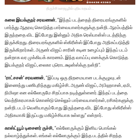
திருச்சி உறையூரில் புதிய உதயம்...
கலை இயக்குநர் சரவணன்
, “இந்தப் படத்தைத் திரையரங்குகளில்
பார்த்து ஆதரவு கொடுத்த பார்வையாளர்களுக்கு நன்றி. ஆரம்பத்தில்
இருந்ததை விட இப்போது இன்னும் அதிக ரெஸ்பான்ஸ் படத்திற்கு
இருக்கிறது. திரையரங்குகளில் ஸ்கிரீன்ஸ் இப்போது அதிகப்படுத்தி
இருக்கிறார்கள். அருண் விஜய் சாரின் கடின உழைப்பும் இந்தப் படம்
நன்றாக வர முக்கியக் காரணம். இந்த வாய்ப்பு எனக்குக் கொடுத்த
இயக்குநர் விஜய், லைகா புரொடக்ஷன்ஸ்க்கு நன்றி”.
‘ராட்சசன்’ சரவணன்
, “இப்படி ஒரு திறமையான படக்குழுவுடன்
இணைந்து பணிபுரிந்தது மகிழ்ச்சி. அருண் விஜய், அபிஹாசன், ஏமி,
நிமிஷா என எல்லோருமே சிறப்பாக நடித்துள்ளனர். இந்தப் படத்தை
வெற்றிகரமாகக் கொண்டு செல்லும் பார்வையாளர்கள், ரசிகர்களுக்கு
நன்றி. படம் வெளியாகும்போது இருந்ததை விட இப்போது ஸ்கிரீன்ஸ்
அதிகமாகி இருப்பது மகிழ்ச்சியாக உள்ளது” என்றார்.
காஸ்ட்யூம் டிசைனர் ருச்சி,
“எல்லோருக்கும் இனிய பொங்கல்
நல்வாழ்த்துக்கள். எங்கள் எல்லோருக்கும் இந்த படத்தில் சிறந்த