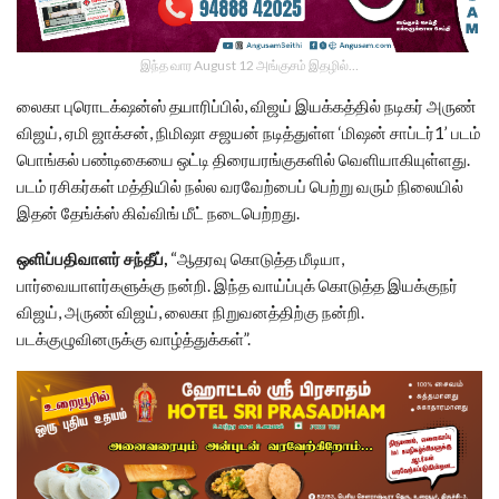
இந்த வார August 12 அங்குசம் இதழில்…
லைகா புரொடக்‌ஷன்ஸ் தயாரிப்பில், விஜய் இயக்கத்தில் நடிகர் அருண்
விஜய், ஏமி ஜாக்சன், நிமிஷா சஜயன் நடித்துள்ள ‘மிஷன் சாப்டர்1’ படம்
பொங்கல் பண்டிகையை ஒட்டி திரையரங்குகளில் வெளியாகியுள்ளது.
படம் ரசிகர்கள் மத்தியில் நல்ல வரவேற்பைப் பெற்று வரும் நிலையில்
இதன் தேங்க்ஸ் கிவ்விங் மீட் நடைபெற்றது.
ஒளிப்பதிவாளர் சந்தீப்,
“ஆதரவு கொடுத்த மீடியா,
பார்வையாளர்களுக்கு நன்றி. இந்த வாய்ப்புக் கொடுத்த இயக்குநர்
விஜய், அருண் விஜய், லைகா நிறுவனத்திற்கு நன்றி.
படக்குழுவினருக்கு வாழ்த்துக்கள்”.