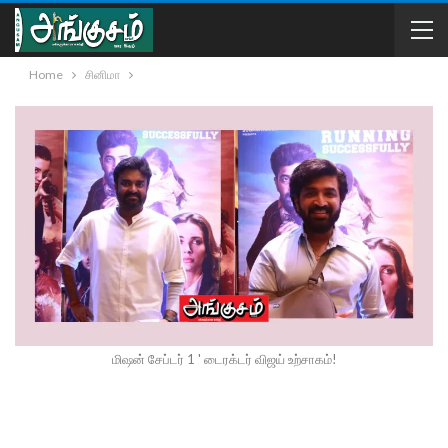
Home
சினிமா
மிஷன் சேப்டர் 1 ' டைரக்டர் விஜய் உற்சாகம்!