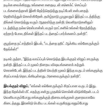
நடிக்க வைக்கிறது. உங்களை கதையுடன் கனெக்ட் செய்யும்
படங்களைத்தான் இனி தேர்ந்தெடுத்து நடிப்பேன் என்பதைத்
தெரிவித்துக் கொள்கிறேன். தமிழ்நாடு முழுவதும் இந்தப் படத்திற்கு
நீங்கள் கொடுத்து வரும் ஆதரவிற்கு நன்றி. வெளிநாடுகளிலும்
படத்திற்கு நல்ல ரெஸ்பான்ஸ். வரும் நாட்களில் உங்கள் நேரத்திற்கு
ஏற்றாற் போல, நீங்கள் இந்தப் படத்தைப் பார்க்கலாம். நன்றி”.
குழந்தை நட்சத்திரம் இயல், “படத்தை ஹிட் ஆக்கிய எல்லோருக்கும்
தேங்க்ஸ்!”
நடிகர் ருத்ரா, “இந்த வாய்ப்புக் கொடுத்த இயக்குநர் விஜய் சாருக்கு
நன்றி. இந்தப் படம் மூலம் நிறைய விஷயங்களைக் கற்றுக்
கொண்டேன். இந்தப் படத்தின் வெற்றி மூலம் இந்த வருடம் எங்களுக்கு
சிறப்பாகத் தொடங்கியுள்ளது. அனைவருக்கும் நன்றி”.
இயக்குநர் விஜய்,
“எங்கள் எல்லோருக்கும் சிறப்பான வருடம் இது.
இந்த தேங்க்ஸ் மீட் எதற்கு என்று முதலில் சொல்லி விடுகிறேன். படம்
வெளியாகும்போது எங்களுக்குத் திரையரங்குகள் குறைவாகவே
கிடைத்தது. இரண்டு பெரிய படங்கள் வருகிறது எனும்போது