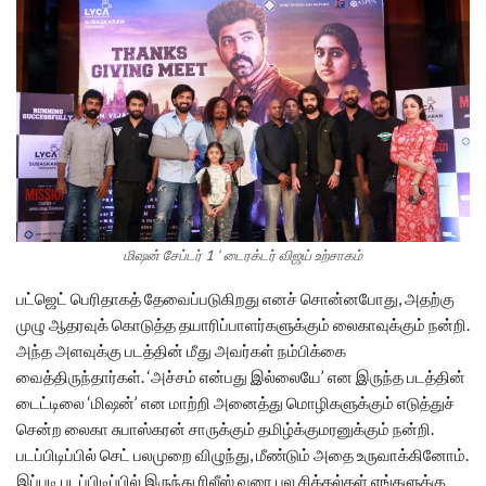
மிஷன் சேப்டர் 1 ‘ டைரக்டர் விஜய் உற்சாகம்
பட்ஜெட் பெரிதாகத் தேவைப்படுகிறது எனச் சொன்னபோது, அதற்கு
முழு ஆதரவுக் கொடுத்த தயாரிப்பாளர்களுக்கும் லைகாவுக்கும் நன்றி.
அந்த அளவுக்கு படத்தின் மீது அவர்கள் நம்பிக்கை
வைத்திருந்தார்கள். ‘அச்சம் என்பது இல்லையே’ என இருந்த படத்தின்
டைட்டிலை ‘மிஷன்’ என மாற்றி அனைத்து மொழிகளுக்கும் எடுத்துச்
சென்ற லைகா சுபாஸ்கரன் சாருக்கும் தமிழ்க்குமரனுக்கும் நன்றி.
படப்பிடிப்பில் செட் பலமுறை விழுந்து, மீண்டும் அதை உருவாக்கினோம்.
இப்படி படப்பிடிப்பில் இருந்து ரிலீஸ் வரை பல சிக்கல்கள் எங்களுக்கு