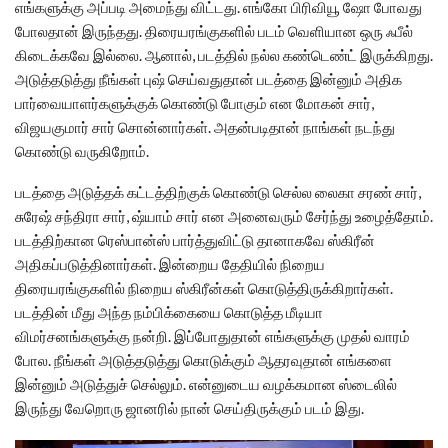
எங்களுக்கு அப்படி அமைந்து விட்டது. எங்கோ பிரிவியூ ஷோ போவது
போலதான் இருந்தது. திரையரங்குகளில் படம் வெளியான ஒரு ஃபீல்
கிடைக்கவே இல்லை. ஆனால், படத்தில் நல்ல கண்டெண்ட் இருக்கிறது.
அடுத்தடுத்து நீங்கள் புஷ் செய்வதுதான் படத்தை இன்னும் அதிக
பார்வையாளர்களுக்குக் கொண்டு போகும் என மோகன் சார்,
விஜயகுமார் சார் சொன்னார்கள். அதன்படிதான் நாங்கள் நடந்து
கொண்டு வருகிறோம்.
படத்தை அடுத்தக் கட்டத்திற்குக் கொண்டு செல்ல லைகா சரண் சார்,
சுரேஷ் சந்திரா சார், ஷ்யாம் சார் என அனைவரும் சேர்ந்து உழைத்தோம்.
படத்திற்கான ரெஸ்பான்ஸ் பார்த்துவிட்டு தானாகவே ஸ்கிரீன்
அதிகப்படுத்தினார்கள். இன்றைய தேதியில் நிறைய
திரையரங்குகளில் நிறைய ஸ்கிரீன்கள் கொடுத்திருக்கிறார்கள்.
படத்தின் மீது அந்த நம்பிக்கையை கொடுத்த மீடியா
விமர்சனங்களுக்கு நன்றி. இப்போதுதான் எங்களுக்கு முதல் வாரம்
போல. நீங்கள் அடுத்தடுத்து கொடுக்கும் ஆதரவுதான் எங்களை
இன்னும் அடுத்துச் செல்லும். என்னுடைய வழக்கமான ஸ்டைலில்
இருந்து வேறொரு ஜானரில் நான் செய்திருக்கும் படம் இது.