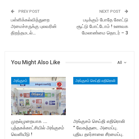
PREV POST
NEXT POST
பள்ளிக்கல்வித்துறை
படிக்கும் போதே கோட்டு
அமைச்சருக்கு புலவரின்
சூட்டு போட்டோம் ! உணவக
திறந்தமடல்…
மேலாண்மை தொடர் – 3
You Might Also Like
All
அங்குசம்
அங்குசம் செய்தி எதிரொலி
முதல்முறையாக .…
அங்குசம் செய்தி எதிரொலி
புத்தகக்காட்சியில் அங்குசம்
” வேகத்தடை அமைப்பு.
வெளியீடு !
புதிய தார்சாலை சீரமைப்பு.