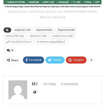
திருச்சியில் நவீன மாடூலர் கிச்சன் -உங்கள் வீட்டிலும் | National Modular Kitchen
#business #trending
angusam.com
angusamnews
Angusamseithi
அதையும் மீறி வந்தா
த்ரிஷாவைப் பத்தி
நயன்தாராவைப் பத்தி
பூஸ்ட் கொடுக்கிறார்களாம்
லட்சங்களை கறந்துவிடுகிறார்
0
Share
Facebook
Twitter
Google+
M I
161 Posts
0 Comments