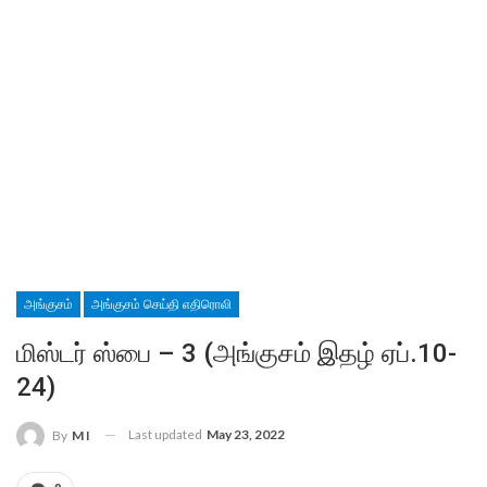
அங்குசம்
அங்குசம் செய்தி எதிரொலி
மிஸ்டர் ஸ்பை – 3 (அங்குசம் இதழ் ஏப்.10-
24)
Last updated
May 23, 2022
By
M I