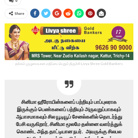
0
Share
தங்கம் முழுமையான மதிப்பை பெறும் திருச்சி Livya Shree Gold Bankers
சினிமா ஹீரோயின்களைப் பற்றியும் பாப்புலராக
இருக்கும் பெண்களைப் பற்றியும் அருவறுப்பாகவும்
ஆபாசமாகவும் சில யூடியூப் சேனல்களில் தொடர்ந்து
பேசி வருகிறார், சினிமா மூலமே தன்னை வளர்த்துக்
கொண்ட அந்த தாட்டியான நபர். அவருக்கு சிலபல