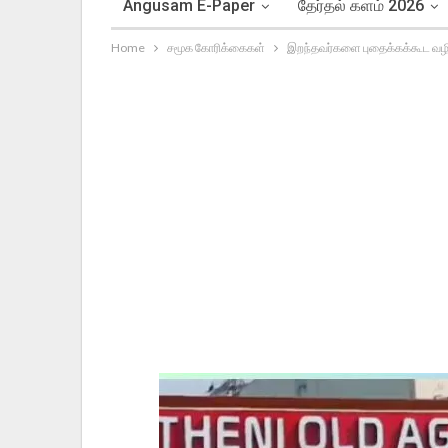
Angusam E-Paper
தேர்தல் களம் 2026
Home
சமூக கோரிக்கைகள்
இறந்தவர்களை புதைக்கக்கூட வழியி