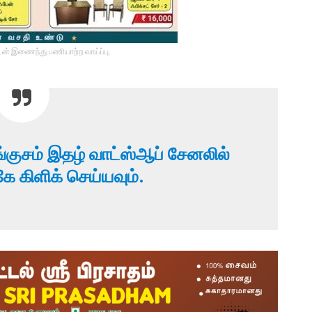
டன் இணைந்து பணியாற்ற வாய்ப்பு.
்குசம் இதழ் வாட்ஸ்ஆப் சேனலில்
கிளிக் செய்யவும்.