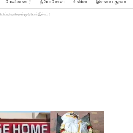
போலிஸ் டைரி
நியோமேக்ஸ்
சினிமா
இளமை புதுமை
ன்றி தவிக்கும் முதியோர் இல்லம் !