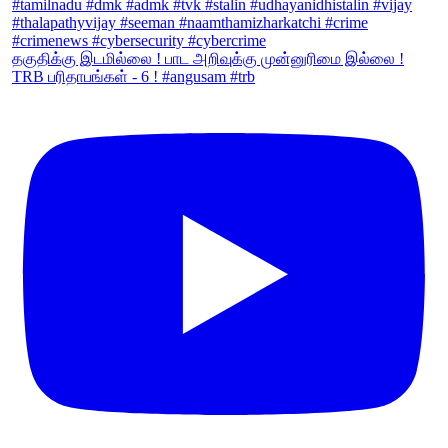
தகுதிக்கு இடமில்லை ! பாட அறிவுக்கு முன்னுரிமை இல்லை !
TRB பரிதாபங்கள் - 6 ! #angusam #trb