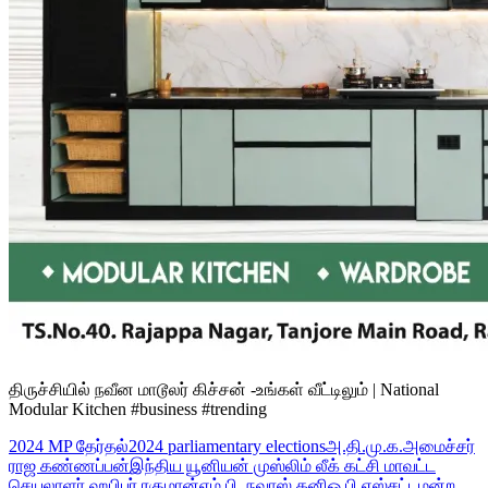
திருச்சியில் நவீன மாடூலர் கிச்சன் -உங்கள் வீட்டிலும் | National
Modular Kitchen #business #trending
2024 MP தேர்தல்
2024 parliamentary elections
அ.தி.மு.க.
அமைச்சர்
ராஜ கண்ணப்பன்
இந்திய யூனியன் முஸ்லிம் லீக் கட்சி மாவட்ட
செயலாளர் ஹபிபுர் ரகுமான்
எம்.பி. நவாஸ் கனி
ஓ.பி.எஸ்
சட்டமன்ற