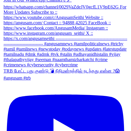
TRB போட்ட புது குண்டு 💣 நீதிமன்றத்தில் நடந்தது என்ன ?😱
#angusam #trb