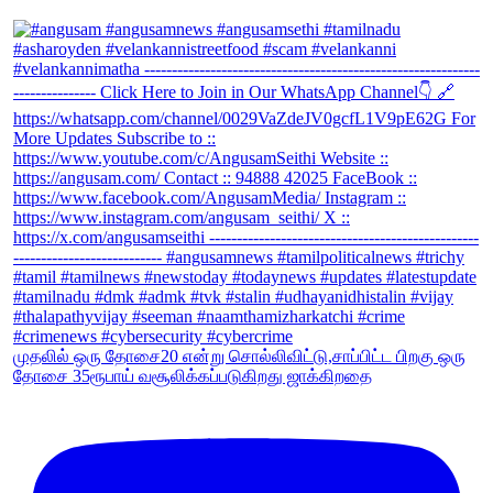
முதலில் ஒரு தோசை20 என்று சொல்லிவிட்டு,சாப்பிட்ட பிறகு ஒரு
தோசை 35ரூபாய் வசூலிக்கப்படுகிறது ஜாக்கிறதை