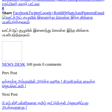
உறுப்பினர் காதர் பாட்ஷா
0
Share
Facebook
Twitter
Google+
ReddIt
WhatsApp
Pinterest
Email
வாட்ச்ஆப் குழுவில் இணைந்து கொள்ள இந்த லிங்கை
பயன்படுத்தவுவம்
NEWS DESK
169 posts
0 comments
Prev Post
வந்தாச்சு அம்மாவின் அடுத்த வாரிசு ! கிறுகிறுக்க வைத்த
ஜெயலெட்சுமி !
Next Post
பி எம் ஸ்ரீ பள்ளிகளை தமிழ் நாட்டுக்குள் அனுமதிப்பது
அபத்தமானது !