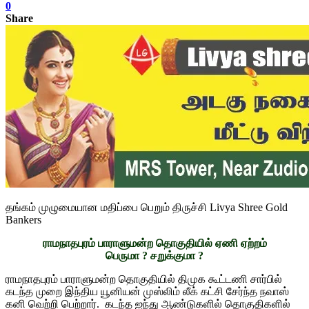
0
Share
தங்கம் முழுமையான மதிப்பை பெறும் திருச்சி Livya Shree Gold
Bankers
ராமநாதபுரம் பாராளுமன்ற தொகுதியில் ஏணி ஏற்றம்
பெருமா ? சறுக்குமா ?
ராமநாதபுரம் பாராளுமன்ற தொகுதியில் திமுக கூட்டணி சார்பில்
கடந்த முறை இந்திய யூனியன் முஸ்லிம் லீக் கட்சி சேர்ந்த நவாஸ்
கனி வெற்றி பெற்றார். கடந்த ஐந்து ஆண்டுகளில் தொகுதிகளில்