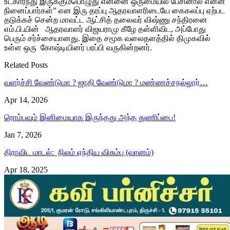
உட்கார்ந்து இருக்கும்பொழுது என்னை ஒருமையில் பேசினால் என்ன
நினைப்பார்கள்” என இரு தரப்பு ஆதரவாளரிடையே கைகலப்பு ஏற்பட
தடுக்கச் சென்ற மாவட்ட ஆட்சித் தலைவர் விஷ்ணு சந்திரனை
எம்.பி.யின் ஆதரவாளர் விஜயராமு கீழே தள்ளிவிட, அப்போது
பெரும் சர்ச்சையானது. இதை சமூக வலைதளத்தில் திமுகவில்
உள்ள ஒரு கோஷ்டியினர் பரப்பி வருகின்றனர்.
Related Posts
வளர்ச்சி வேண்டுமா ? ஜாதி வேண்டுமா ? மண்ணச்சநல்லூர்…
Apr 14, 2026
ரொம்பவும் இனிமையாக இருந்தது அந்த துணிப்பை!
Jan 7, 2026
திராவிட மாடல்: நிலம் ஏந்திய விசும்பு (வானம்)
Apr 18, 2025