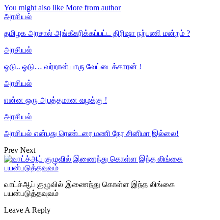
You might also like
More from author
அரசியல்
தமிழக அரசால் அங்கீகரிக்கப்பட்ட திரிஷா நற்பணி மன்றம் ?
அரசியல்
ஓடு.. ஓடு… வர்றான் பாரு வேட்டைக்காரன் !
அரசியல்
என்ன ஒரு அபத்தமான வழக்கு !
அரசியல்
அரசியல் என்பது ரெண்டரை மணி நேர சினிமா இல்லை!
Prev
Next
வாட்ச்ஆப் குழுவில் இணைந்து கொள்ள இந்த லிங்கை
பயன்படுத்தவுவம்
Leave A Reply