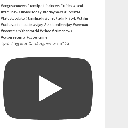
ஆதவ் அர்ஜுனனாசொன்னது உண்மையா? 🤔