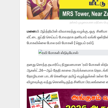
தங்கம் முழுமையான மதிப்பை பெறு
மனை
வி ஆர்த்தியின் விவாகரத்து வழக்கு, ஒரு சினிமா 
வீட்டை ஜப்தி செய்யப் போவதாக தனியார் வங்கி ஒன்றின் 
போகவில்லை போல ரவி மோகன் [ ஜெயம் ரவி].
தனது சொந்த தயாரிப்பு நிறுவனமான ‘ரவி மோகன் ஸ்டுடி
ஆகஸ்ட்.26—ஆம் தேதி காலை அமர்க்களமாக தொடங்கினார
தோழியான பாடகி கெனிஷா தமிழ் எழுத்துக்கள் உள்ள சே
விழாவுக்கு வந்து கொண்டிருந்த சினிமா பிரபலங்களை க