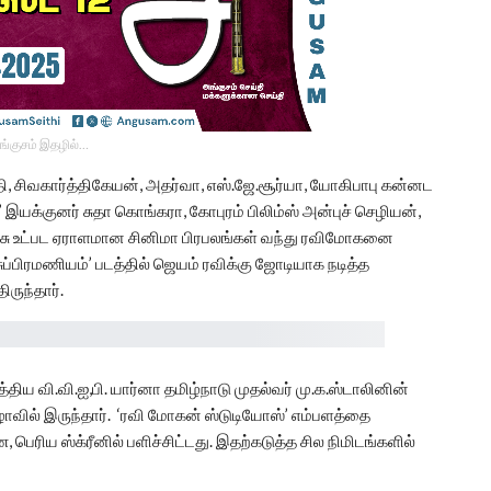
ங்குசம் இதழில்…
, சிவகார்த்திகேயன், அதர்வா, எஸ்.ஜே.சூர்யா, யோகிபாபு கன்னட
’ இயக்குனர் சுதா கொங்கரா, கோபுரம் பிலிம்ஸ் அன்புச் செழியன்,
ரரசு உட்பட ஏராளமான சினிமா பிரபலங்கள் வந்து ரவிமோகனை
சுப்பிரமணியம்’ படத்தில் ஜெயம் ரவிக்கு ஜோடியாக நடித்த
ருந்தார்.
்திய வி.வி.ஐ,பி. யார்னா தமிழ்நாடு முதல்வர் மு.க.ஸ்டாலினின்
ிழாவில் இருந்தார். ‘ரவி மோகன் ஸ்டுடியோஸ்’ எம்பளத்தை
ரிய ஸ்க்ரீனில் பளிச்சிட்டது. இதற்கடுத்த சில நிமிடங்களில்