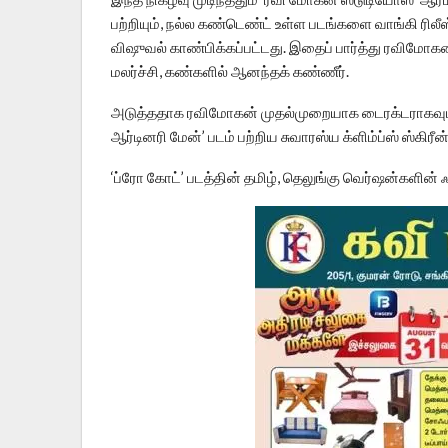
பற்றியும், நல்ல கண்டெண்ட் உள்ள படங்களை வாங்கி ரிலீ
விஷுவல் காண்பிக்கப்பட்டது. இதைப் பார்த்து ரவி
மலர்ச்சி, கண்களில் ஆனந்தக் கண்ணீர்.
அடுத்ததாக ரவிமோகன் முதல்முறையாக டைரக்டராகவும்
ஆர்டினரி மேன்’ படம் பற்றிய சுவாரஸ்ய க்ளிம்ப்ஸ் ஸ்கிரீ
‘ப்ரோ கோட்’ படத்தின் தமிழ், தெலுங்கு வெர்ஷன்களின் ஃபர