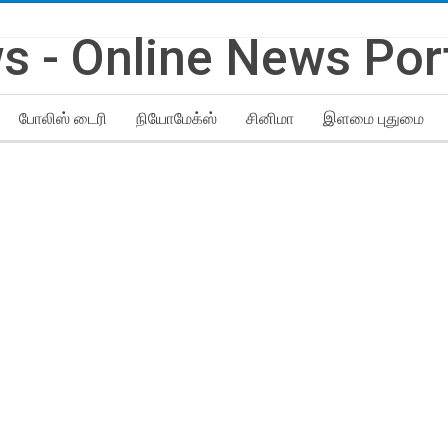
்
போலிஸ் டைரி
நியோமேக்ஸ்
சினிமா
இளமை புதுமை