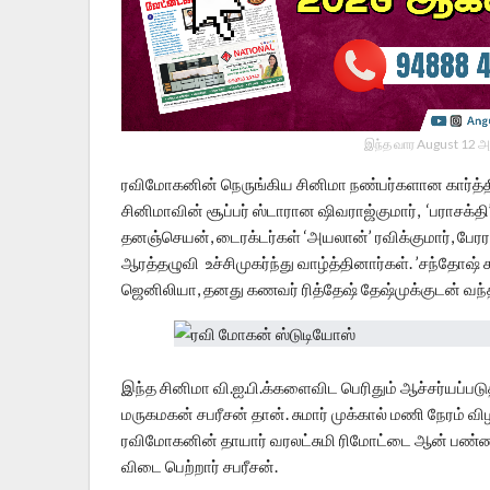
இந்த வார August 12 அ
ரவிமோகனின் நெருங்கிய சினிமா நண்பர்களான கார்த்தி
சினிமாவின் சூப்பர் ஸ்டாரான ஷிவராஜ்குமார், ‘பராசக்தி
தனஞ்செயன், டைரக்டர்கள் ‘அயலான்’ ரவிக்குமார், பே
ஆரத்தழுவி உச்சிமுகர்ந்து வாழ்த்தினார்கள். ’சந்தோஷ் 
ஜெனிலியா, தனது கணவர் ரித்தேஷ் தேஷ்முக்குடன் வந்தி
இந்த சினிமா வி.ஐ.பி.க்களைவிட பெரிதும் ஆச்சர்யப்படுத
மருகமகன் சபரீசன் தான். சுமார் முக்கால் மணி நேரம் வ
ரவிமோகனின் தாயார் வரலட்சுமி ரிமோட்டை ஆன் பண்ண, பெ
விடை பெற்றார் சபரீசன்.