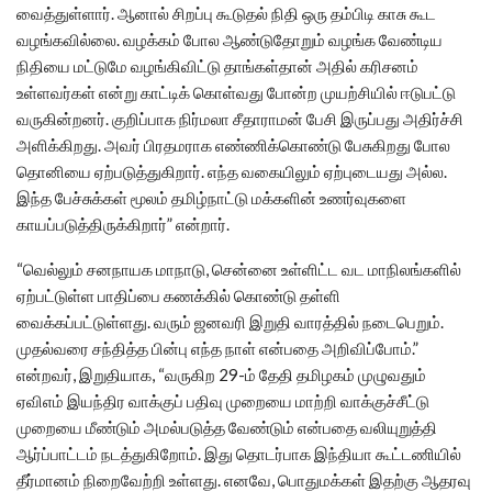
வைத்துள்ளார். ஆனால் சிறப்பு கூடுதல் நிதி ஒரு தம்பிடி காசு கூட
வழங்கவில்லை. வழக்கம் போல ஆண்டுதோறும் வழங்க வேண்டிய
நிதியை மட்டுமே வழங்கிவிட்டு தாங்கள்தான் அதில் கரிசனம்
உள்ளவர்கள் என்று காட்டிக் கொள்வது போன்ற முயற்சியில் ஈடுபட்டு
வருகின்றனர். குறிப்பாக நிர்மலா சீதாராமன் பேசி இருப்பது அதிர்ச்சி
அளிக்கிறது. அவர் பிரதமராக எண்ணிக்கொண்டு பேசுகிறது போல
தொனியை ஏற்படுத்துகிறார். எந்த வகையிலும் ஏற்புடையது அல்ல.
இந்த பேச்சுக்கள் மூலம் தமிழ்நாட்டு மக்களின் உணர்வுகளை
காயப்படுத்திருக்கிறார்” என்றார்.
“வெல்லும் சனநாயக மாநாடு, சென்னை உள்ளிட்ட வட மாநிலங்களில்
ஏற்பட்டுள்ள பாதிப்பை கணக்கில் கொண்டு தள்ளி
வைக்கப்பட்டுள்ளது. வரும் ஜனவரி இறுதி வாரத்தில் நடைபெறும்.
முதல்வரை சந்தித்த பின்பு எந்த நாள் என்பதை அறிவிப்போம்.”
என்றவர், இறுதியாக, “வருகிற 29-ம் தேதி தமிழகம் முழுவதும்
ஏவிஎம் இயந்திர வாக்குப் பதிவு முறையை மாற்றி வாக்குச்சீட்டு
முறையை மீண்டும் அமல்படுத்த வேண்டும் என்பதை வலியுறுத்தி
ஆர்ப்பாட்டம் நடத்துகிறோம். இது தொடர்பாக இந்தியா கூட்டணியில்
தீர்மானம் நிறைவேற்றி உள்ளது. எனவே, பொதுமக்கள் இதற்கு ஆதரவு