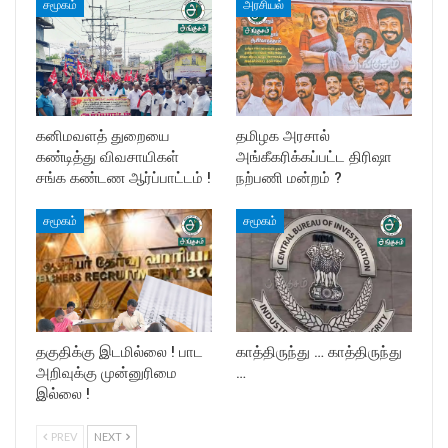
சமூகம்
அரசியல்
கனிமவளத் துறையை
தமிழக அரசால்
கண்டித்து விவசாயிகள்
அங்கீகரிக்கப்பட்ட திரிஷா
சங்க கண்டண ஆர்ப்பாட்டம் !
நற்பணி மன்றம் ?
சமூகம்
சமூகம்
தகுதிக்கு இடமில்லை ! பாட
காத்திருந்து … காத்திருந்து
அறிவுக்கு முன்னுரிமை
…
இல்லை !
PREV
NEXT