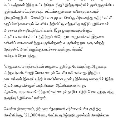
அப்படித்தான் இந்த கூட்டத்தொடரிலும் இந்த அமர்வில் மூன்று முக்கிய
குற்றவியல் சட்டத்தையும், சட்டங்களுக்கான மசோதாவையும்
நிறைவேற்றிவிட வேண்டும் என முடிவு செய்து அனைத்து எதிர்க்கட்சி
உறுப்பினர்களையும் வெளியேற்றிவிட்டு எந்த வித எதிர்ப்பு இல்லாமல்
அதனை நிறைவேற்றியுள்ளனர். இது ஜனநாயகத்திற்கும்,
அரசியலமைப்புச் சட்டத்திற்கும் விரோதமானது. மக்கள் இதனை
உன்னிப்பாக கவனித்து வருகின்றனர். வருகின்ற நாடாளுமன்றத்
தேர்தலில் அவர்களுக்கு பாடத்தை புகற்றுவார்கள்.”
என்றவர் தொடர்ந்து,
“பாஜகவை சார்ந்தவர்கள் ஊழலை குறித்து பேசுவதற்கு அருகதை
அற்றவர்கள். சிஏஜி மெகா ஊழல் வெளியாகி உள்ளது. இந்திய
ஊடகங்கள் இதைப் பற்றி பேசவில்லை. முன்பு இல்லாத வகையில் இந்த
ஆட்சி ஊழலில் முன்மாதிரியான ஆட்சியாக உள்ளது.
ஆகவே, பாஜகவை சேர்ந்தவர்கள் ஊழல் ஒழிப்பு பற்றி பேசுவதற்கு எந்த
தகுதியும் இல்லை” என்றார்.
வெள்ள நிவாரணம், நிர்மலா சீதாராமன் சர்ச்சை பேச்சு குறித்த
கேள்விக்கு, “21,000 கோடி கேட்டு தமிழ்நாடு முதல்வர் கோரிக்கை