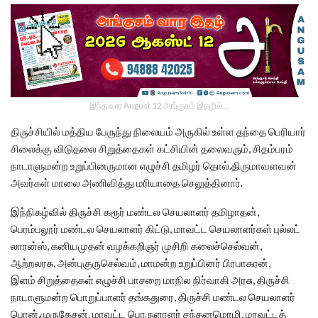
இந்த வார August 12 அங்குசம் இதழில்…
திருச்சியில் மத்திய பேருந்து நிலையம் அருகில் உள்ள தந்தை பெரியார்
சிலைக்கு விடுதலை சிறுத்தைகள் கட்சியின் தலைவரும், சிதம்பரம்
நாடாளுமன்ற உறுப்பினருமான எழுச்சி தமிழர் தொல்.திருமாவளவன்
அவர்கள் மாலை அணிவித்து மரியாதை செலுத்தினார்.
இந்நிகழ்வில் திருச்சி கரூர் மண்டல செயலாளர் தமிழாதன்,
பெரம்பலூர் மண்டல செயலாளர் கிட்டு, மாவட்ட செயலாளர்கள் புல்லட்
லாரன்ஸ், கனியமுதன் வழக்கறிஞர் முசிறி கலைச்செல்வன்,
ஆற்றலரசு, அன்புகுருசெல்வம், மாமன்ற உறுப்பினர் பிரபாகரன்,
இளம் சிறுத்தைகள் எழுச்சி பாசறை மாநில நிர்வாகி அரசு, திருச்சி
நாடாளுமன்ற பொறுப்பாளர் தங்கதுரை, திருச்சி மண்டல செயலாளர்
பொன்.முருகேசன், மாவட்ட பொருளாளர் சந்தனமொழி, மாவட்டத்