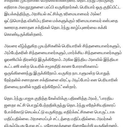
சக்திகள் முயற்சிகள் மேற்கொள்கின்றனர். தொடர்ந்து அவருக்கு
எதிராக அவதூறுகளை பரப்பி வருகிறார்கள். பெரியார் ஒரு குறிப்பிட்ட
இயக்கத்திற்கு, அரசியல் கட்சிக்கு உரிமையானவர் அல்ல!
ஒட்டுமொத்த விளிம்பு நிலை மக்களுக்கும் உரிமையானவர் என்பதை
உணராத சனாதன சக்திகள் தொடர்ந்து காழ்ப்புணர்வை கக்கி
கொண்டிருக்கின்றனர்.
அவரை வீழ்த்துகிற முயற்சிகளில் பெரியாரின் சிந்தனையாளர்களும்,
அம்பேத்கரின் சிந்தனையாளர்களும், மார்க்சிய சிந்தனையாளர்களும்
ஓரணியில் திரண்டு இருக்கிறோம். அகில இந்திய அளவில் இந்தியா
கூட்டணி என்ற பெயரில் சமூகநீதி காண போராளிகளாய்
ஒருங்கிணைந்து இருக்கிறோம். வருகிற நாடாளுமன்ற பொதுத்
தேர்தலில் சனாதான சக்திகளை விரட்டி அடிப்போம் என பெரியாரின்
நினைவு நாளில் உறுதி ஏற்கிறோம்.” என்றார்.
தொடர்ந்து பாஜக குறித்த கேள்விக்கு பதிலளித்த அவர், “பாரதிய
ஜனதா கட்சி பொறுப்பேற்றதிலிருந்து தொடர்ந்து எதேச்சியதிகாரப்
போக்கோடு செயல்பட்டு வருகிறது. எதிர்க்கட்சிகளை பொருட்டாக
மதிப்பதில்லை. அரசமைப்புச் சட்டத்தை மதிப்பதில்லை. அவர்கள்
விரும்பியது போல சட்ட மசோதாக்களை நிறைவேற்றி வருகின்றனர்.