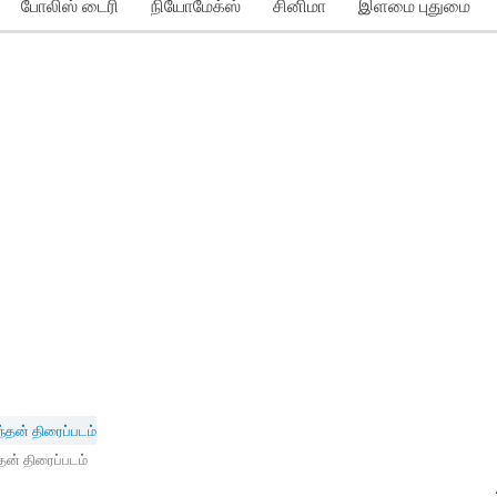
போலிஸ் டைரி
நியோமேக்ஸ்
சினிமா
இளமை புதுமை
தன் திரைப்படம்