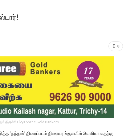
ஸ்டார்!
0
ம் திருச்சி Livya Shree Gold Bankers
ாரித்த ‘நந்தன்’ திரைப்படம் திரையரங்குகளில் வெளியாவதற்கு