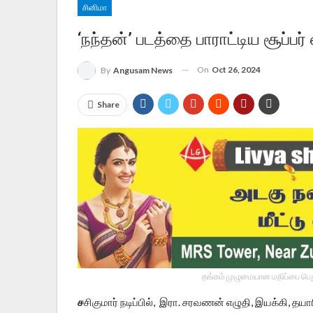
சினிமா
‘நந்தன்’ படத்தை பாராட்டிய சூப்பர் 
On
Oct 26, 2024
By
Angusam News
Share
தங்கம் முழுமையான மதிப்பை பெறு
ச
சிகுமார் நடிப்பில், இரா. சரவணன் எழுதி, இயக்கி, தய