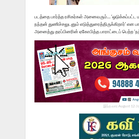
படத்தை பார்த்த ரசிகர்கள் அனைவரும்… ‘ஒடுக்கப்பட்ட 
நந்தன் துணிச்சலுடனும் எடுத்துரைத்திருக்கிறார்’ என ப
அனைத்து தரப்பினரின் ஏகோபித்த பாராட்டைப் பெற்ற ‘நந
இந்த வார August 12 அ