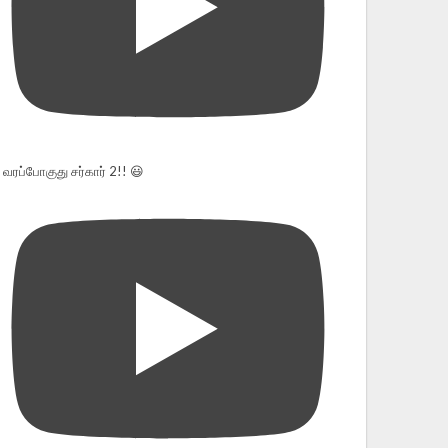
வரப்போகுது சர்கார் 2!! 😃