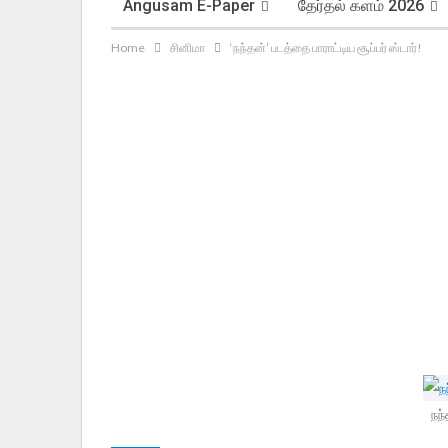
Angusam E-Paper
தேர்தல் களம் 2026
Home
சினிமா
‘நந்தன்’ படத்தை பாராட்டிய சூப்பர் ஸ்டார்!
நந்