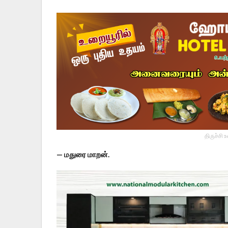
திருச்சி 
— மதுரை மாறன்.