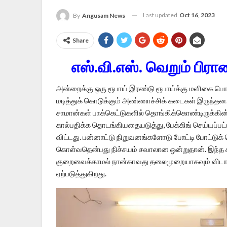
Last updated
Oct 16, 2023
By
Angusam News
Share
எஸ்.வி.எஸ். வெறும் பிராண
அன்றைக்கு ஒரு ரூபாய் இரண்டு ரூபாய்க்கு மளிகை பொருள்
மடித்துக் கொடுக்கும் அண்ணாச்சிக் கடைகள் இருந்
சாமான்கள் பாக்கெட்டுகளில் தொங்கிக்கொண்டிருக்கின
கால்பதிக்க தொடங்கியதையடுத்து, பேக்கிங் செய்யப்பட்
விட்டது. பன்னாட்டு நிறுவனங்களோடு போட்டி போட்டு
கொள்வதென்பது நிச்சயம் சவாலான ஒன்றுதான். இந்த சவா
குறைவைக்காமல் நான்காவது தலைமுறையாகவும் விடாது
ஏற்படுத்துகிறது.