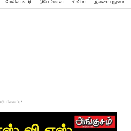
போலிஸ் டைரி
நியோமேக்ஸ்
சினிமா
இளமை புதுமை
்பரிய பிணைப்பு !