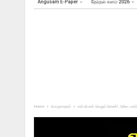
Angusam E-Paper
தேர்தல் களம் 2026
Home
பொருளாதரம்
எஸ்.வி.எஸ். வெறும் பிராண்ட் அல்ல ; பாரம