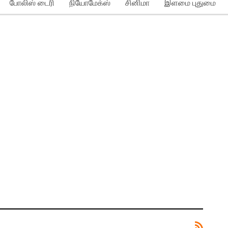
போலிஸ் டைரி
நியோமேக்ஸ்
சினிமா
இளமை புதுமை