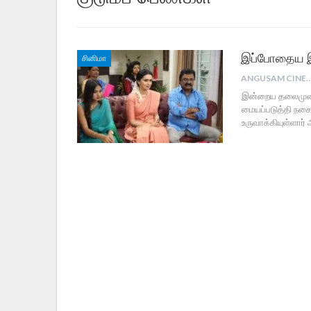
இப்போதைய இள
சினிமா
ANGUSAM CI
இன்றைய தலைமுறை
மையப்படுத்தி நக
உருவாக்கியுள்ளார்