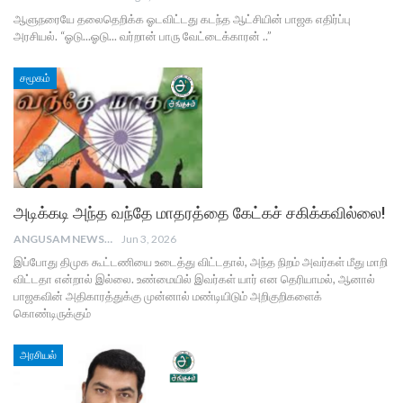
ஆளுநரையே தலைதெறிக்க ஓடவிட்டது கடந்த ஆட்சியின் பாஜக எதிர்ப்பு
அரசியல். “ஓடு...ஓடு... வர்றான் பாரு வேட்டைக்காரன் ..”
சமூகம்
அடிக்கடி அந்த வந்தே மாதரத்தை கேட்கச் சகிக்கவில்லை!
ANGUSAM NEWS
Jun 3, 2026
இப்போது திமுக கூட்டணியை உடைத்து விட்டதால், அந்த நிறம் அவர்கள் மீது மாறி
விட்டதா என்றால் இல்லை. உண்மையில் இவர்கள் யார் என தெரியாமல், ஆனால்
பாஜகவின் அதிகாரத்துக்கு முன்னால் மண்டியிடும் அறிகுறிகளைக்
கொண்டிருக்கும்
அரசியல்