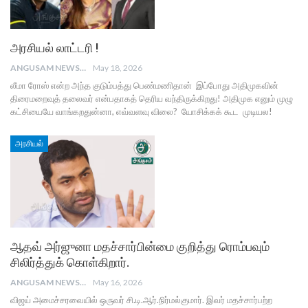
அரசியல் லாட்டரி !
ANGUSAM NEWS
May 18, 2026
லீமா ரோஸ் என்ற அந்த குடும்பத்து பெண்மணிதான் இப்போது அதிமுகவின்
திரைமறைவுத் தலைவர் என்பதாகத் தெரிய வந்திருக்கிறது! அதிமுக எனும் முழு
கட்சியையே வாங்கறதுன்னா, எவ்வளவு விலை? யோசிக்கக் கூட முடியல!
அரசியல்
ஆதவ் அர்ஜுனா மதச்சார்பின்மை குறித்து ரொம்பவும்
சிலிர்த்துக் கொள்கிறார்.
ANGUSAM NEWS
May 16, 2026
விஜய் அமைச்சரவையில் ஒருவர் சி.டி.ஆர்.நிர்மல்குமார். இவர் மதச்சார்பற்ற