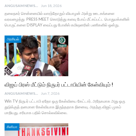
ANGUSAM NEWS
Jun 18, 2026
தலைநகர் சென்னையில் வாரந்தோறும் வியாழன் அன்று ஊடகங்களை
வரவழைத்து PRESS MEET கொடுத்து களவு போய் மீட்கப்பட்ட பொதுமக்களின்
பொருட்களை DISPLAY வைப்பது போலீஸ் கமிஷனரின் பணிகளில் ஒன்று.
அரசியல்
விஜய் பிரஸ் மீட்டும் நிருபர் பட்டாபியின் கேள்வியும் !
ANGUSAM NEWS
Jun 7, 2026
Win TV நிருபர் பட்டாபி ஏதோ ஒரு கேள்வியை கேட்டார். அநேகமாக அது ஒரு
துடுக்குத் தனமான கேள்வியாக இருந்ததாக நினைவு. அதற்கு விஜய் முகம்
மாறியது. சரியாக பதில் சொல்லவில்லை.
சினிமா