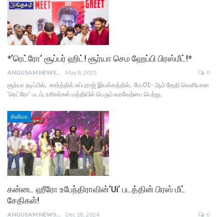
*’ரெட்ரோ’ சூப்பர் ஹிட்! சூர்யா செம ஹேப்பி பிரஸ்மீட்!*
ANGUSAM NEWS
May 8, 2025
0
சூர்யா நடிப்பில், கார்த்திக் சுப்புராஜ் இயக்கத்தில், மே.01- ஆம் தேதி வெளியான
'ரெட்ரோ' படம், ரசிகர்கள் மத்தியில் பெரும் வரவேற்பை பெற்று,
சினிமா
கன்னட ஹீரோ உபேந்திராவின்’Ui’ படத்தின் பிரஸ் மீட்
சேதிகள்!
ANGUSAM NEWS
Dec 18, 2024
0