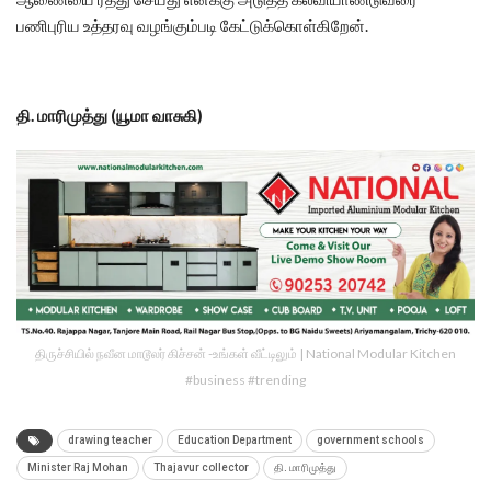
பணிபுரிய உத்தரவு வழங்கும்படி கேட்டுக்கொள்கிறேன்.
தி. மாரிமுத்து (யூமா வாசுகி)
திருச்சியில் நவீன மாடூலர் கிச்சன் -உங்கள் வீட்டிலும் | National Modular Kitchen
#business #trending
drawing teacher
Education Department
government schools
Minister Raj Mohan
Thajavur collector
தி. மாரிமுத்து