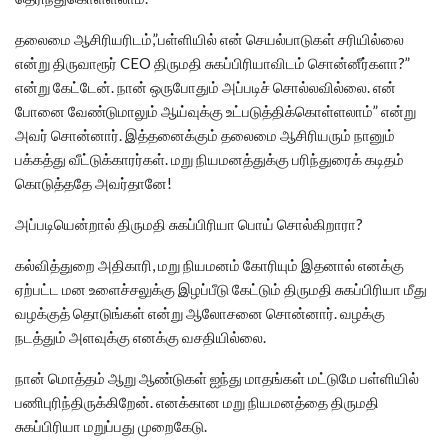
தலைமை ஆசிரியரிடம்,”பள்ளியில் என் செயல்பாடுகள் சரியில்லை
என்று திருவாரூர் CEO திருமதி சுகப்பிரியாவிடம் சொன்னீர்களா?”
என்று கேட்டேன். நான் ஒருபோதும் அப்படிச் சொல்லவில்லை. என்
போனை வேண்டுமாலும் ஆய்வுக்கு உட்படுத்திக்கொள்ளலாம்” என்று
அவர் சொன்னார். இத்தனைக்கும் தலைமை ஆசிரியரும் நானும்
பக்கத்து வீட்டுக்காரர்கள். மறு நியமனத்துக்கு பரிந்துரைக் கடிதம்
கொடுத்ததே அவர்தானே!
அப்படியென்றால் திருமதி சுகப்பிரியா பொய் சொல்கிறாரா?
கல்வித்துறை அதிகாரி, மறு நியமனம் கோரியும் இதனால் எனக்கு
ஏற்பட்ட மன உளைச்சலுக்கு இழப்பீடு கேட்டும் திருமதி சுகப்பிரியா மீது
வழக்குத் தொடுங்கள் என்று ஆலோசனை சொன்னார். வழக்கு
நடத்தும் அளவுக்கு எனக்கு வசதியில்லை.
நான் மொத்தம் ஆறு ஆண்டுகள் ஐந்து மாதங்கள் மட்டுமே பள்ளியில்
பணிபுரிந்திருக்கிறேன். எனக்கான மறு நியமனத்தை திருமதி
சுகப்பிரியா மறுப்பது முறைகேடு.