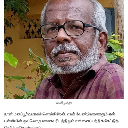
மாரிமுத்து
நான் மனப்பூர்வமாகச் சொல்கிறேன். எவர் வேண்டுமானாலும் என்
பள்ளியின் ஒவ்வொரு மாணவரிடத்திலும் என்னைப் பற்றிக் கேட்டுத்
தெரிந்துகொள்ளலாம்.