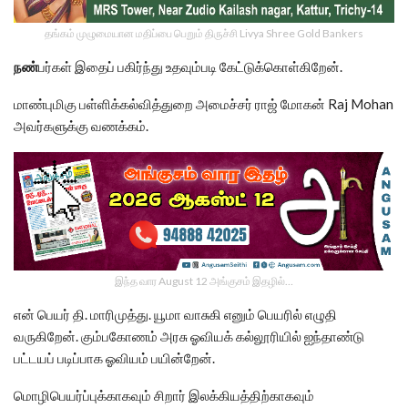
தங்கம் முழுமையான மதிப்பை பெறும் திருச்சி Livya Shree Gold Bankers
நண்
பர்கள் இதைப் பகிர்ந்து உதவும்படி கேட்டுக்கொள்கிறேன்.
மாண்புமிகு பள்ளிக்கல்வித்துறை அமைச்சர் ராஜ் மோகன் Raj Mohan
அவர்களுக்கு வணக்கம்.
இந்த வார August 12 அங்குசம் இதழில்…
என் பெயர் தி. மாரிமுத்து. யூமா வாசுகி எனும் பெயரில் எழுதி
வருகிறேன். கும்பகோணம் அரசு ஓவியக் கல்லூரியில் ஐந்தாண்டு
பட்டயப் படிப்பாக ஓவியம் பயின்றேன்.
மொழிபெயர்ப்புக்காகவும் சிறார் இலக்கியத்திற்காகவும்