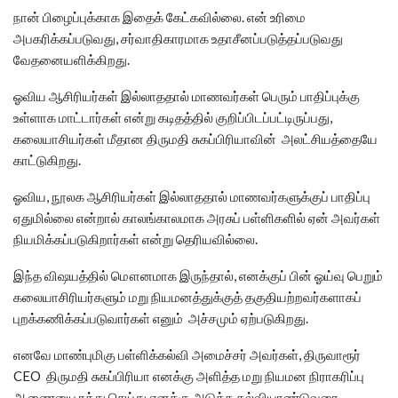
நான் பிழைப்புக்காக இதைக் கேட்கவில்லை. என் உரிமை
அபகரிக்கப்படுவது, சர்வாதிகாரமாக உதாசீனப்படுத்தப்படுவது
வேதனையளிக்கிறது.
ஓவிய ஆசிரியர்கள் இல்லாததால் மாணவர்கள் பெரும் பாதிப்புக்கு
உள்ளாக மாட்டார்கள் என்று கடிதத்தில் குறிப்பிடப்பட்டிருப்பது,
கலையாசியர்கள் மீதான திருமதி சுகப்பிரியாவின் அலட்சியத்தையே
காட்டுகிறது.
ஓவிய, நூலக ஆசிரியர்கள் இல்லாததால் மாணவர்களுக்குப் பாதிப்பு
ஏதுமில்லை என்றால் காலங்காலமாக அரசுப் பள்ளிகளில் ஏன் அவர்கள்
நியமிக்கப்படுகிறார்கள் என்று தெரியவில்லை.
இந்த விஷயத்தில் மௌனமாக இருந்தால், எனக்குப் பின் ஓய்வு பெறும்
கலையாசிரியர்களும் மறு நியமனத்துக்குத் தகுதியற்றவர்களாகப்
புறக்கணிக்கப்படுவார்கள் எனும் அச்சமும் ஏற்படுகிறது.
எனவே மாண்புமிகு பள்ளிக்கல்வி அமைச்சர் அவர்கள், திருவாரூர்
CEO திருமதி சுகப்பிரியா எனக்கு அளித்த மறு நியமன நிராகரிப்பு
ஆணையை ரத்து செய்து எனக்கு அடுத்த கல்வியாண்டுவரை