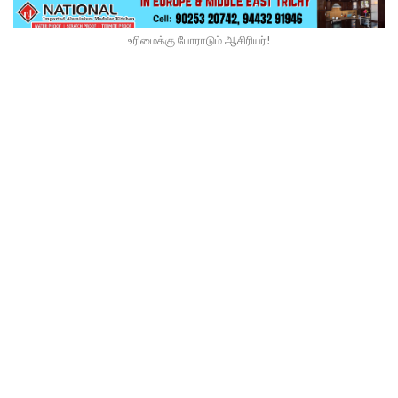
உரிமைக்கு போராடும் ஆசிரியர்!