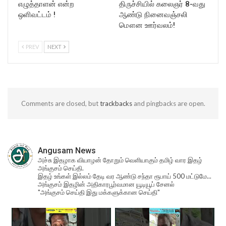
எழுத்தாளன் என்ற
திருச்சியில் கலைஞர் 8-வது
ஒளிவட்டம் !
ஆண்டு நினைவஞ்சலி
மௌன ஊர்வலம்!
PREV
NEXT
Comments are closed, but
trackbacks
and pingbacks are open.
Angusam News
அச்சு இதழாக வியாழன் தோறும் வெளியாகும் தமிழ் வார இதழ்
அங்குசம் செய்தி.
இதழ் உங்கள் இல்லம் தேடி வர ஆண்டு சந்தா ரூபாய் 500 மட்டுமே...
அங்குசம் இதழின் அதிகாரபூர்வமான யூடியூப் சேனல்
"அங்குசம் செய்தி இது மக்களுக்கான செய்தி"