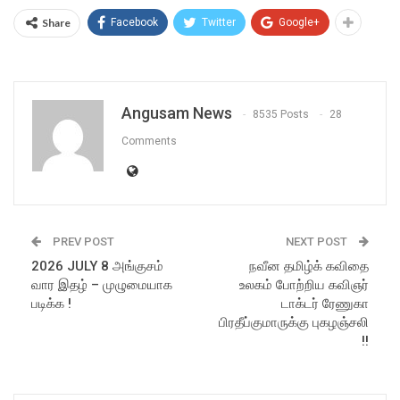
Share
Facebook
Twitter
Google+
Angusam News
8535 Posts
28
Comments
PREV POST
NEXT POST
2026 JULY 8 அங்குசம்
நவீன தமிழ்க் கவிதை
வார இதழ் – முழுமையாக
உலகம் போற்றிய கவிஞர்
படிக்க !
டாக்டர் ரேணுகா
பிரதீப்குமாருக்கு புகழஞ்சலி
!!