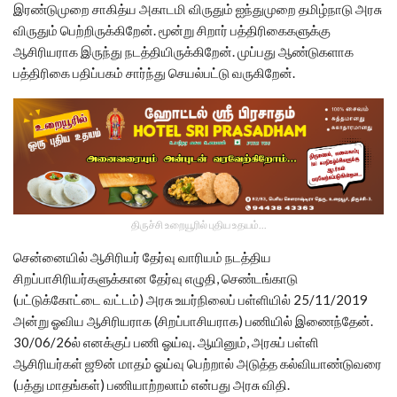
இரண்டுமுறை சாகித்ய அகாடமி விருதும் ஐந்துமுறை தமிழ்நாடு அரசு
விருதும் பெற்றிருக்கிறேன். மூன்று சிறார் பத்திரிகைகளுக்கு
ஆசிரியராக இருந்து நடத்தியிருக்கிறேன். முப்பது ஆண்டுகளாக
பத்திரிகை பதிப்பகம் சார்ந்து செயல்பட்டு வருகிறேன்.
திருச்சி உறையூரில் புதிய உதயம்...
சென்னையில் ஆசிரியர் தேர்வு வாரியம் நடத்திய
சிறப்பாசிரியர்களுக்கான தேர்வு எழுதி, செண்டங்காடு
(பட்டுக்கோட்டை வட்டம்) அரசு உயர்நிலைப் பள்ளியில் 25/11/2019
அன்று ஓவிய ஆசிரியராக (சிறப்பாசியராக) பணியில் இணைந்தேன்.
30/06/26ல் எனக்குப் பணி ஓய்வு. ஆயினும், அரசுப் பள்ளி
ஆசிரியர்கள் ஜூன் மாதம் ஓய்வு பெற்றால் அடுத்த கல்வியாண்டுவரை
(பத்து மாதங்கள்) பணியாற்றலாம் என்பது அரசு விதி.