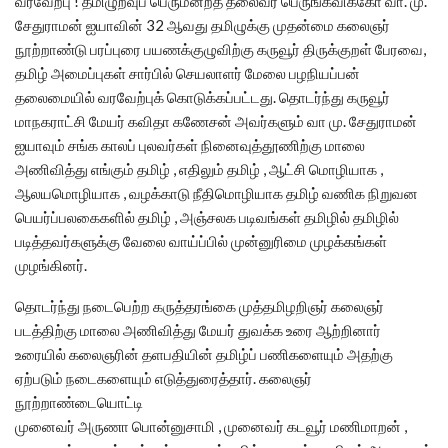
வரவேற்பு ! தமிழுறவுப் பெருமன்றத் தலைவர் பெருங்கவிக்கோ வா. மு.
சேதுராமன் ஐயாவின் 32 ஆவது தமிழுக்கு முதன்மை கலைஞர்
நூற்றாண்டு பரப்புரை பயணக்குழுவிற்கு கருவூர் திருக்குறள் பேரவை,
தமிழ் அமைப்புகள் சார்பில் செயலாளர் மேலை பழநியப்பன்
தலைமையில் வரவேற்புக் கொடுக்கப்பட்டது. தொடர்ந்து கருவூர்
மாநகராட்சி மேயர் கவிதா கணேசன் அவர்களும் வா மு. சேதுராமன்
ஐயாவும் சங்க காலப் புலவர்கள் நினைவுத்தூணிற்கு மாலை
அணிவித்து எங்கும் தமிழ் , எதிலும் தமிழ் , ஆட்சி மொழியாக ,
ஆலயமொழியாக , வழக்காடு நீதிமொழியாக தமிழ் வணிக நிறுவன
பெயர்ப்பலகைகளில் தமிழ் , அஞ்சலக படிவங்கள் தமிழில் தமிழில்
படித்தவர்களுக்கு வேலை வாய்ப்பில் முன்னுரிமை முழக்கங்கள்
முழங்கினர்.
தொடர்ந்து நடைபெற்ற கருத்தரங்கை முத்தமிழறிஞர் கலைஞர்
படத்திற்கு மாலை அணிவித்து மேயர் துவக்க உரை ஆற்றினார்
உரையில் கலைஞரின் தளபதியின் தமிழ்ப் பணிகளையும் அதற்கு
ஏற்படும் நடைகளையும் எடுத்துரைத்தார். கலைஞர்
நூற்றாண்டையொட்டி
முனைவர் அருணா பொன்னுசாமி , முனைவர் கடவூர் மணிமாறன் ,