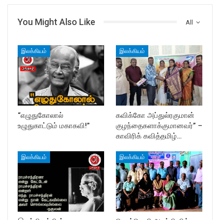
You Might Also Like
All
இலக்கியம்
இலக்கியம்
“எழுதுகோலால்
கவிக்கோ அப்துல்ரகுமான்
உழுதுகாட்டும் மகாகவி!”
குழந்தைகளாக்குமானவர்” –
காவிரிக் கவித்தமிழ்…
இலக்கியம்
இலக்கியம்