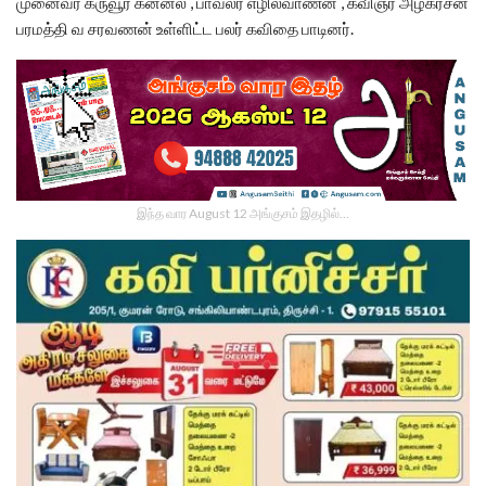
முனைவர் கருவூர் கன்னல் , பாவலர் எழில்வாணன் , கவிஞர் அழகரசன்
பரமத்தி வ சரவணன் உள்ளிட்ட பலர் கவிதை பாடினர்.
இந்த வார August 12 அங்குசம் இதழில்…