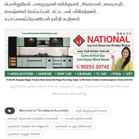
பொன்னுவேல் , பாலமுருகன் ரவிக்குமார் , சிவராமன் , வையாபுரி,
வைஷ்ணவி மெய்யப்பன் , உட்பட பலர் பங்கேற்றனர் .
க.பா.பாலசுப்பிரமணியன் நன்றி கூறினார்
திருச்சியில் நவீன மாடூலர் கிச்சன் -உங்கள் வீட்டிலும் | National Modular Kitchen
#business #trending
Welcome to Thirukkural Assembly
கரூர் திருக்குறள் பேரவை
கவிஞர் அழகரசன் பரமத்தி வ சரவணன்
பாவலர் எழில்வாணன்
முனைவர் அருணா பொன்னுசாமி
முனைவர் கடவூர் மணிமாறன்
முனைவர் கருவூர் கன்னல்