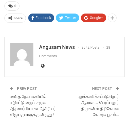
0
Share
Facebook
Twitter
Google+
Angusam News
8542 Posts
28
Comments
PREV POST
NEXT POST
மனித நேய பணியில்
புறக்கணிக்கப்படுகிறார்
ஈடுபட்டு வரும் சமூக
ஆ.ராசா.. பெரம்பலூர்
ஆர்வலர் யோகா ஆசிரியர்
திமுகவில் திரிகோண
விஜயகுமாருக்கு விருது !
கோஷ்டி பூசல்…