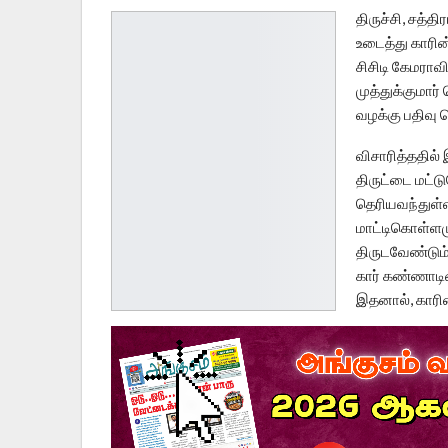
திருச்சி, சத்த
உடைத்து காரின
சிசிடி கேமராவி
முத்துக்குமார்
வழக்கு பதிவு 
விசாரித்ததில்
திருட்டை மட்
தெரியவந்துள்ள
மாட்டிகொள்ளமு
திருடவேண்டும்
கார் கண்ணாடிய
இதனால், காரி