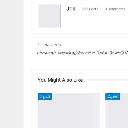
JTR
692 Posts
0 Comments
PREV POST
பக்கவாதம் வராமல் தடுக்க என்ன செய்ய வேண்டும்
You Might Also Like
திருச்சி
திருச்சி