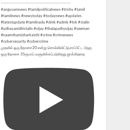
முதலில் ஒரு தோசை20 என்று சொல்லிவிட்டு,சாப்பிட்ட பிறகு
ஒரு தோசை 35ரூபாய் வசூலிக்கப்படுகிறது ஜாக்கிறதை