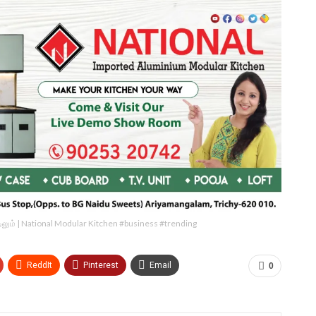
ீட்டிலும் | National Modular Kitchen #business #trending
ReddIt
Pinterest
Email
0