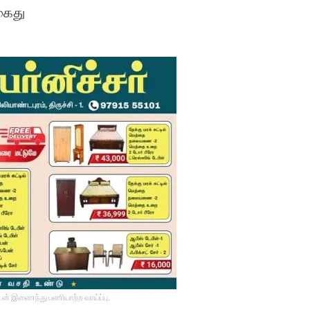
 கைது
டன் இணைந்து பணியாற்ற வாய்ப்பு.