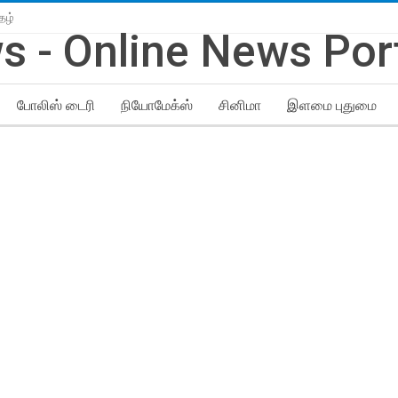
தழ்
போலிஸ் டைரி
நியோமேக்ஸ்
சினிமா
இளமை புதுமை