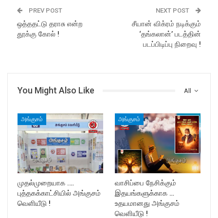
PREV POST
NEXT POST
ஒத்ததட்டு தராசு என்ற
சீயான் விக்ரம் நடிக்கும்
தூக்கு கோல் !
‘தங்கலான்’ படத்தின்
படப்பிடிப்பு நிறைவு !
You Might Also Like
All
அங்குசம்
அங்குசம்
முதல்முறையாக .…
வாசிப்பை நேசிக்கும்
புத்தகக்காட்சியில் அங்குசம்
இதயங்களுக்காக …
வெளியீடு !
உதயமானது அங்குசம்
வெளியீடு !