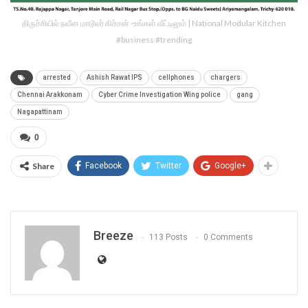
திருச்சியில் நவீன மாடூலர் கிச்சன் -உங்கள் வீட்டிலும் | National Modular Kitchen
#business #trending
arrested
Ashish Rawat IPS
cellphones
chargers
Chennai Arakkonam
Cyber Crime Investigation Wing police
gang
Nagapattinam
0
Share
Facebook
Twitter
Google+
Breeze
113 Posts
0 Comments