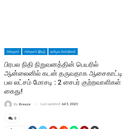
அங்குசம்
அங்குசம் இதழ்
தமிழக செய்திகள்
பிரபல நிதி நிறுவனத்தின் பெயரில்
ஆன்லைனில் கடன் தருவதாக ஆசைகாட்டி
பல லட்சம் மோசடி : 2 சைபர் குற்றவாளிகள்
கைது!
Last updated
Jul 5, 2023
By
Breeze
0