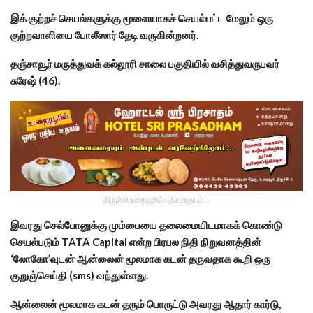
இக் குற்றச் செயல்களுக்கு மூளையாகச் செயல்பட்ட மேலும் ஒரு
குற்றவாளியை போலீஸார் தேடி வருகின்றனர்.
தஞ்சாவூர் மருத்துவக் கல்லூரி சாலை பகுதியில் வசித்துவருபவர்
சுரேஷ் (46).
திருச்சி உறையூரில் புதிய உதயம்...
இவரது செல்போனுக்கு மும்பையை தலைமையிடமாகக் கொண்டு
செயல்படும் TATA Capital என்ற பிரபல நிதி நிறுவனத்தின்
‘லோகோ’வுடன் ஆன்லைன் மூலமாக கடன் தருவதாக கூறி ஒரு
குறுஞ்செய்தி (sms) வந்துள்ளது.
ஆன்லைன் மூலமாக கடன் தரும் பொருட்டு அவரது ஆதார் கார்டு,