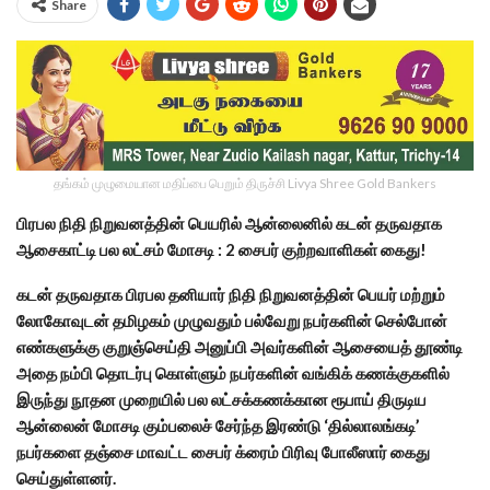
Share
தங்கம் முழுமையான மதிப்பை பெறும் திருச்சி Livya Shree Gold Bankers
பிரபல நிதி நிறுவனத்தின் பெயரில்
ஆன்லைனில் கடன் தருவதாக
ஆசைகாட்டி பல லட்சம் மோசடி :
2 சைபர் குற்றவாளிகள் கைது!
கடன் தருவதாக பிரபல தனியார் நிதி நிறுவனத்தின் பெயர் மற்றும்
லோகோவுடன் தமிழகம் முழுவதும் பல்வேறு நபர்களின் செல்போன்
எண்களுக்கு குறுஞ்செய்தி அனுப்பி அவர்களின் ஆசையைத் தூண்டி
அதை நம்பி தொடர்பு கொள்ளும் நபர்களின் வங்கிக் கணக்குகளில்
இருந்து நூதன முறையில் பல லட்சக்கணக்கான ரூபாய் திருடிய
ஆன்லைன் மோசடி கும்பலைச் சேர்ந்த இரண்டு ‘தில்லாலங்கடி’
நபர்களை தஞ்சை மாவட்ட சைபர் க்ரைம் பிரிவு போலீஸார் கைது
செய்துள்ளனர்.