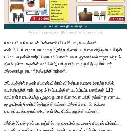
அங்குசம் குழுமத்துடன் இணைந்து பணியாற்ற வாய்ப்பு.
கோலார் தங்க வயல் பின்னணியில் பீரியாடிக் ஆக்சன்
என்டர்டெய்னராக தயாராகும் இந்த திரைப்படத்தை ஸ்டுடியோ கிரீன்
புரொடக்ஷன்ஸ் சார்பில் தயாரிப்பாளர் கே.ஈ. ஞானவேல் ராஜா மற்றும்
நீலம் புரொடக்ஷன்ஸ் சார்பில் இயக்குனர் பா. ரஞ்சித் ஆகியோர்
இணைந்து தயாரித்திருக்கிறார்கள்.
இப்படத்தில் நடிகர் சீயான் விக்ரம் வித்தியாசமான தோற்றத்தில்
நடித்திருக்கிறார். மேலும் இப்படத்தின் படப்பிடிப்பு பணிகள் 118
நாட்கள் நடைபெற்று முழுவதுமாக நிறைவடைந்திருக்கிறது என பட
குழுவினர் தெரிவித்திருக்கிறார்கள். இதற்கென பிரத்யேக
புகைப்படத்தையும் அவர்கள் வெளியிட்டிருக்கிறார்கள்.
இதில் இயக்குநர் பா. ரஞ்சித்… கதையின் நாயகன் சீயான் விக்ரம்…
நாயகி மாளவிகா மோகனன்.. ஆகிய மூவரும் வித்தியாசமான