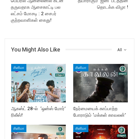
பெயரில் ஆன்லைனில் கடன்
தயாராகும் ‘ஜீனி’ படத்தின்
தருவதாக ஆசைகாட்டி பல
தொடக்க விழா !
லட்சம் மோசடி : 2 சைபர்
குற்றவாளிகள் கைது!
You Might Also Like
All
சினிமா
சினிமா
ஆகஸ்ட் 28-ல் ‘ஒன்ஸ் மோர்’
நேர்மையைக் காப்பாற்ற
ரிலீஸ்!
போராடும் ‘மக்கள் காவலன்’
சினிமா
சினிமா