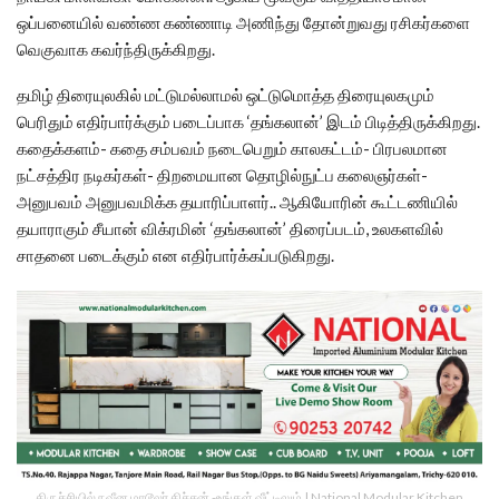
ஒப்பனையில் வண்ண கண்ணாடி அணிந்து தோன்றுவது ரசிகர்களை
வெகுவாக கவர்ந்திருக்கிறது.
தமிழ் திரையுலகில் மட்டுமல்லாமல் ஒட்டுமொத்த திரையுலகமும்
பெரிதும் எதிர்பார்க்கும் படைப்பாக ‘தங்கலான்’ இடம் பிடித்திருக்கிறது.
கதைக்களம்- கதை சம்பவம் நடைபெறும் காலகட்டம்- பிரபலமான
நட்சத்திர நடிகர்கள்- திறமையான தொழில்நுட்ப கலைஞர்கள்-
அனுபவம் அனுபவமிக்க தயாரிப்பாளர்.. ஆகியோரின் கூட்டணியில்
தயாராகும் சீயான் விக்ரமின் ‘தங்கலான்’ திரைப்படம், உலகளவில்
சாதனை படைக்கும் என எதிர்பார்க்கப்படுகிறது.
திருச்சியில் நவீன மாடூலர் கிச்சன் -உங்கள் வீட்டிலும் | National Modular Kitchen