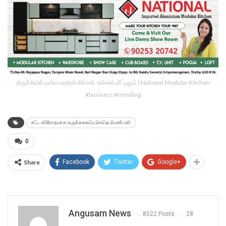
திருச்சியில் நவீன மாடூலர் கிச்சன் -உங்கள் வீட்டிலும் | National Modular Kitchen
#business #trending
சட்ட விரோதமாக கருக்கலைப்பு செய்த பெண் பலி
0
Share
Facebook
Twitter
Google+
Angusam News
8522 Posts
28