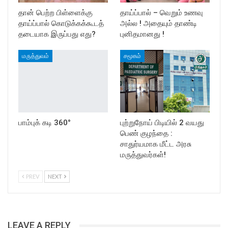
தான் பெற்ற பிள்ளைக்கு
தாய்ப்பால் – வெறும் உணவு
தாய்ப்பால் கொடுக்கக்கூடத்
அல்ல ! அதையும் தாண்டி
தடையாக இருப்பது எது?
புனிதமானது !
மருத்துவம்
சமூகம்
பாம்புக் கடி 360°
புற்றுநோய் பிடியில் 2 வயது
பெண் குழந்தை :
சாதுர்யமாக மீட்ட அரசு
மருத்துவர்கள்!
PREV
NEXT
LEAVE A REPLY