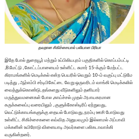
தவறான சிகிச்சையால் பலியான பிரியா
இதே போல் துறையூர் மற்றும் உப்பிலியபுரம் பகுதிகளில் கொப்பம்பட்டி
,B.மேட்டு , கோட்டப்பாளையம் உள்ளிட்ட சுமார் 15-க்கும் மேற்பட்ட
கிராமங்களில் மெடிக்கல் என்ற பெயரில் வெறும் 10-ம் வகுப்பு மட்டுமே
படித்து , ஆர்எம்பி சர்டிபிகேட்டை வேறு ஒருவரிடம் வாங்கி மெடிக்கலில்
வைத்துக்கொண்டு, தங்களது வீடுகளிலும் தனியார்
மருத்துவமனைகள் போல ,காய்ச்சல் முதல் அபாயகரமான
கருக்கலைப்பு வரையிலும் , குளுக்கோஸ்டிரிப் ஏற்றுவது,
வெட்டுக்காயங்களுக்கு தையல் போடுவது, நரம்பு ஊசி போடுவது
உள்ளிட்ட சிகிச்சைகளை எவ்வித அனுபவமும் இல்லாமல் அப்பாவி
மக்களின் உயிரோடு விளையாடி அவர்களை பலிகடாவாக்கி
வருகின்றனர்.