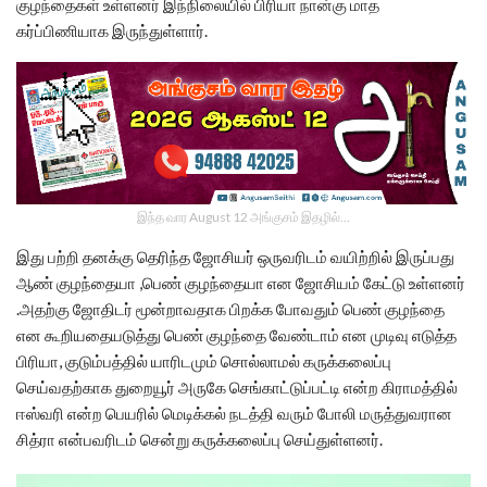
குழந்தைகள் உள்ளனர் இந்நிலையில் பிரியா நான்கு மாத
கர்ப்பிணியாக இருந்துள்ளார்.
இந்த வார August 12 அங்குசம் இதழில்…
இது பற்றி தனக்கு தெரிந்த ஜோசியர் ஒருவரிடம் வயிற்றில் இருப்பது
ஆண் குழந்தையா ,பெண் குழந்தையா என ஜோசியம் கேட்டு உள்ளனர்
.அதற்கு ஜோதிடர் மூன்றாவதாக பிறக்க போவதும் பெண் குழந்தை
என கூறியதையடுத்து பெண் குழந்தை வேண்டாம் என முடிவு எடுத்த
பிரியா, குடும்பத்தில் யாரிடமும் சொல்லாமல் கருக்கலைப்பு
செய்வதற்காக துறையூர் அருகே செங்காட்டுப்பட்டி என்ற கிராமத்தில்
ஈஸ்வரி என்ற பெயரில் மெடிக்கல் நடத்தி வரும் போலி மருத்துவரான
சித்ரா என்பவரிடம் சென்று கருக்கலைப்பு செய்துள்ளனர்.